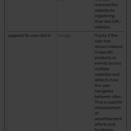
reached the
website by
registering
their last URL-
address.
pagead/1p-user-list/#
Google
Tracks if the
Is
user has
shown interest
in specific
products or
events across
multiple
websites and
detects how
the user
navigates
between sites.
This is used for
measurement
of
advertisement
efforts and
facilitates