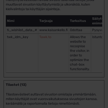
muuttavat sivuston käyttäytymistä ja ulkonäköä, kuten
kielivalintoja tai käyttäjän sijainteja.
Säilytyk
Nimi
Tarjoaja
Tarkoitus
enimmäis
ti_wishlist_data_#
www.kaisankello.fi
Odottaa
Pysyvä
twk_idm_key
Tawk.to
Allows the
Istunto
website to
recoqnise
the visitor, in
order to
optimize the
chat-box
functionality.
Tilastot (13)
Tilastoevästeet auttavat sivuston omistajia ymmärtämään,
miten käyttäjät ovat vuorovaikutuksessa sivustojen kanssa,
keräämällä ja raportoimalla tietoja nimettömästi.