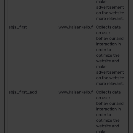
make
advertisement
on the website
more relevant.
sbjs_first
www.kaisankello.fi
Collects data
Is
on user
behaviour and
interaction in
order to
optimize the
website and
make
advertisement
on the website
more relevant.
sbjs_first_add
www.kaisankello.fi
Collects data
Is
on user
behaviour and
interaction in
order to
optimize the
website and
make