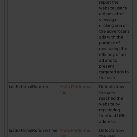
report the
website user's
actions after
viewing or
clicking one of
the advertiser's
ads with the
purpose of
measuring the
efficacy of an
ad and to
present
targeted ads to
the user.
lastExternalReferrer
Meta Platforms,
Detects how
P
Inc.
the user
reached the
website by
registering
their last URL-
address.
lastExternalReferrerTime
Meta Platforms,
Detects how
P
Inc.
the user