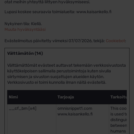
otat meihin yhteyttä liittyen hyväksymiseesi.
Lupasi koskee seuraavia toimialueita: www.kaisankello.fi
Nykyinen tila: Kiellä.
Muuta hyväksyntääsi
Evästeilmoitus päivitetty viimeksi 07/07/2026, tekijä:
Cookiebot
:
Välttämätön (14)
Välttämättömät evästeet auttavat tekemään verkkosivustosta
käyttökelpoisen sallimalla perustoimintoja kuten sivulla
siirtymisen ja sivuston suojattujen alueiden käytön.
Verkkosivusto ei toimi kunnolla ilman näitä evästeitä.
Nimi
Tarjoaja
Tarkoitus
__cf_bm [x4]
omnisnippet1.com
This cookie
www.kaisankello.fi
is used to
distinguish
between
humans and