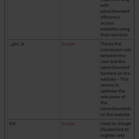
with
advertisement
efficiency
across
websites using
their services.
_gcl_ls
Google
Tracks the
P
conversion rate
between the
user and the
advertisement
banners on the
website - This
serves to
optimise the
relevance of
the
advertisements
on the website.
IDE
Google
Used by Google
40
DoubleClick to
register and