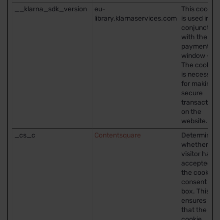
__klarna_sdk_version
eu-
This cookie
library.klarnaservices.com
is used in
conjunction
with the
payment
window -
The cookie
is necessar
for making
secure
transaction
on the
website.
_cs_c
Contentsquare
Determines
whether th
visitor has
accepted
the cookie
consent
box. This
ensures
that the
cookie