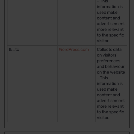
- This
information is
used make
content and
advertisement
more relevant
to the specific
visitor.
tk_tc
WordPress.com
Collects data
Is
on visitors'
preferences
and behaviour
on the website
- This
information is
used make
content and
advertisement
more relevant
to the specific
visitor.