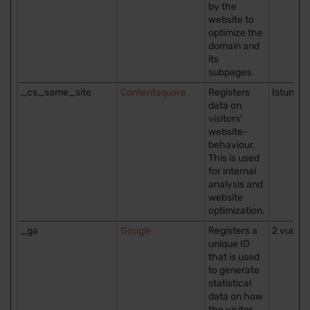
by the
website to
optimize the
domain and
its
subpages.
_cs_same_site
Contentsquare
Registers
Istunto
data on
visitors'
website-
behaviour.
This is used
for internal
analysis and
website
optimization.
_ga
Google
Registers a
2 vuotta
unique ID
that is used
to generate
statistical
data on how
the visitor