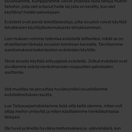
sivustoamme. Kumppanimme voivat yhdistää näitä tietoja muihin
tietoihin, joita olet antanut heille tai joita on kerätty, kun olet
käyttänyt heidän palvelujaan.
Evästeet ovat pieniä tekstitiedostoja, joita sivustot voivat käyttää
tehdäkseen käyttäjäkokemuksesta tehokkaamman.
Lain mukaan voimme tallentaa evästeitä laitteellesi, mikäli se on
ehdottoman tärkeää sivuston toiminnan kannalta. Tarvitsemme
suostumuksesi kaikenlaisten evästeiden käytölle.
Tämä sivusto käyttää erityyppisiä evästeitä. Jotkut evästeet ovat
sivuillamme esiintyvienkolmansien osapuolten palveluiden
asettamia.
Voit muuttaa tai peruuttaa hyväksyntäsi sivustollamme
evästeilmoituksen kautta.
Lue Tietosuojaehdoistamme lisää siitä keitä olemme, miten voit
ottaa meihin yhteyttä ja miten käsittelemme henkilökohtaisia
tietojasi.
Ole hyvä ja ilmoita hyväksymistunnuksesi ja -päivämäärä, kun