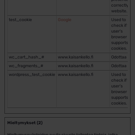
correctly on
website.
test_cookie
Google
Used to
check if the
user's
browser
supports
cookies.
wc_cart_hash_#
www.kaisankello.fi
Odottaa
wc_fragments_#
www.kaisankello.fi
Odottaa
wordpress_test_cookie
www.kaisankello.fi
Used to
check if the
user's
browser
supports
cookies.
Mieltymykset (2)
Mieltymysevästeiden avulla sivusto tallentaa tietoja, jotka