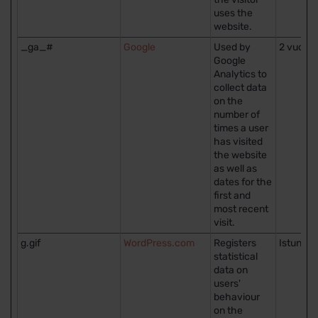
uses the
website.
_ga_#
Google
Used by
2 vuotta
Google
Analytics to
collect data
on the
number of
times a user
has visited
the website
as well as
dates for the
first and
most recent
visit.
g.gif
WordPress.com
Registers
Istunto
statistical
data on
users'
behaviour
on the