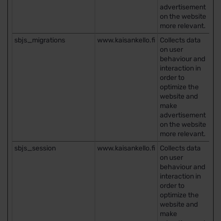
advertisement
on the website
more relevant.
sbjs_migrations
www.kaisankello.fi
Collects data
Is
on user
behaviour and
interaction in
order to
optimize the
website and
make
advertisement
on the website
more relevant.
sbjs_session
www.kaisankello.fi
Collects data
1 
on user
behaviour and
interaction in
order to
optimize the
website and
make