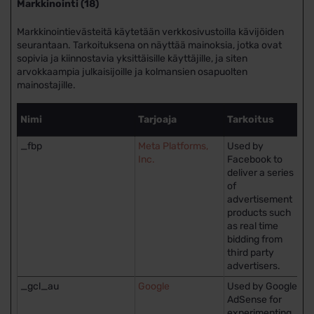
Markkinointi (18)
Markkinointievästeitä käytetään verkkosivustoilla kävijöiden
seurantaan. Tarkoituksena on näyttää mainoksia, jotka ovat
sopivia ja kiinnostavia yksittäisille käyttäjille, ja siten
arvokkaampia julkaisijoille ja kolmansien osapuolten
mainostajille.
Sä
Nimi
Tarjoaja
Tarkoitus
e
_fbp
Meta Platforms,
Used by
3 
Inc.
Facebook to
deliver a series
of
advertisement
products such
as real time
bidding from
third party
advertisers.
_gcl_au
Google
Used by Google
3 
AdSense for
experimenting