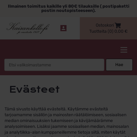
Siirry
Ilmainen toimitus kaikille yli 80€ tilauksille ( postipaketti
sisältöön
postin noutopisteeseen).
Ostoskori
Tuotteita (0)
0,00
€
Kaisankello.fi
Search
Hae
for:
Evästeet
Tämä sivusto käyttää evästeitä. Käytämme evästeitä
tarjoamamme sisällön ja mainosten räätälöimiseen, sosiaalisen
median ominaisuuksien tukemiseen ja kävijämäärämme
analysoimiseen. Lisäksi jaamme sosiaalisen median, mainosalan
ja analytiikka-alan kumppaneillemme tietoja siitä, miten käytät