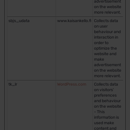
advertisement
on the website
more relevant.
sbjs_udata
www.kaisankello.fi
Collects data
Is
on user
behaviour and
interaction in
order to
optimize the
website and
make
advertisement
on the website
more relevant.
tk_lr
WordPress.com
Collects data
1 
on visitors'
preferences
and behaviour
on the website
- This
information is
used make
content and