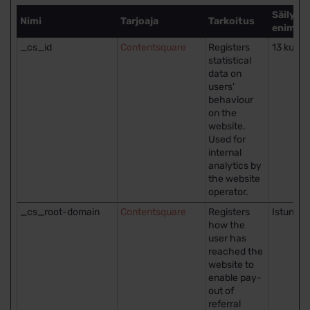
Säilyty
Nimi
Tarjoaja
Tarkoitus
enimmä
_cs_id
Contentsquare
Registers
13 kuuka
statistical
data on
users'
behaviour
on the
website.
Used for
internal
analytics by
the website
operator.
_cs_root-domain
Contentsquare
Registers
Istunto
how the
user has
reached the
website to
enable pay-
out of
referral