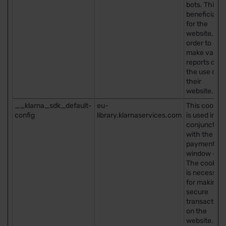
bots. This is
beneficial
for the
website, in
order to
make valid
reports on
the use of
their
website.
__klarna_sdk_default-
eu-
This cookie
config
library.klarnaservices.com
is used in
conjunction
with the
payment
window -
The cookie
is necessar
for making
secure
transaction
on the
website.