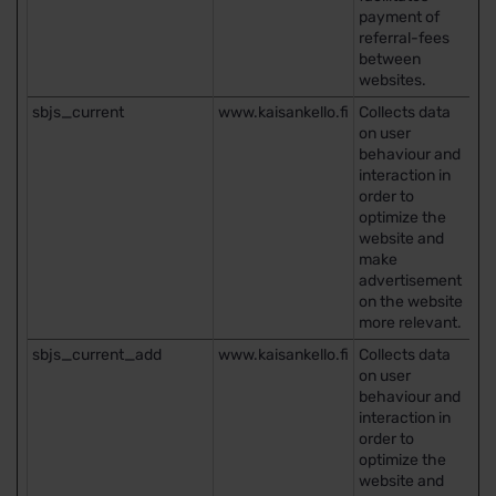
payment of
referral-fees
between
websites.
sbjs_current
www.kaisankello.fi
Collects data
Is
on user
behaviour and
interaction in
order to
optimize the
website and
make
advertisement
on the website
more relevant.
sbjs_current_add
www.kaisankello.fi
Collects data
Is
on user
behaviour and
interaction in
order to
optimize the
website and