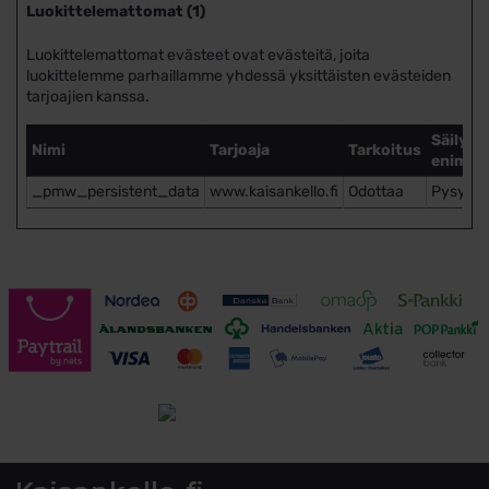
Luokittelemattomat (1)
Luokittelemattomat evästeet ovat evästeitä, joita
luokittelemme parhaillamme yhdessä yksittäisten evästeiden
tarjoajien kanssa.
Säilyty
Nimi
Tarjoaja
Tarkoitus
enimmä
_pmw_persistent_data
www.kaisankello.fi
Odottaa
Pysyvä