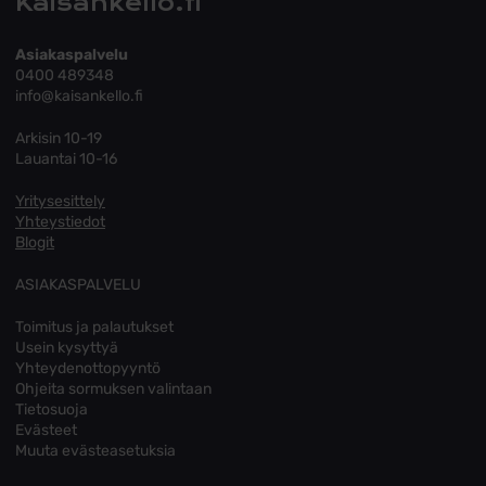
Kaisankello.fi
Asiakaspalvelu
0400 489348
info@kaisankello.fi
Arkisin 10-19
Lauantai 10-16
Yritysesittely
Yhteystiedot
Blogit
ASIAKASPALVELU
Toimitus ja palautukset
Usein kysyttyä
Yhteydenottopyyntö
Ohjeita sormuksen valintaan
Tietosuoja
Evästeet
Muuta evästeasetuksia