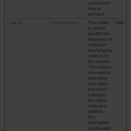
commission
fees to
partners.
_cs_s
Contentsquare
This cookie
1 päivä
is used to
identify the
frequency of
visits and
how long the
visitor is on
the website.
The cookie is
also used to
determine
how many
and which
subpages
the visitor
visits on a
website –
this
information
can be used