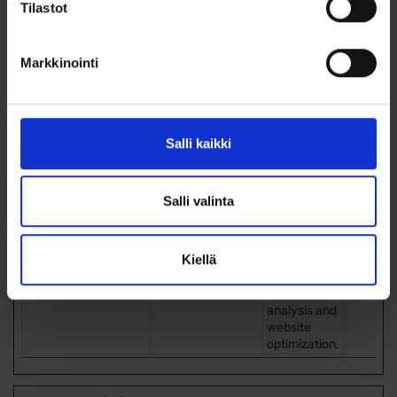
Tilastot
tk_rl
WordPress.com
Registers
Istunto
data on
visitors'
Markkinointi
website-
behaviour.
This is used
for internal
analysis and
Salli kaikki
website
optimization.
tk_ro
WordPress.com
Registers
Istunto
Salli valinta
data on
visitors'
website-
Kiellä
behaviour.
This is used
for internal
analysis and
website
optimization.