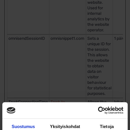
website.
Used for
internal
analytics by
the website
operator.
omnisendSessionID
omnisnippet1.com
Sets a
1 päivä
unique ID for
the session.
This allows
the website
to obtain
data on
visitor
behaviour
for statistical
purposes.
TawkConnectionTime
Tawk.to
Allows the
Istunto
website to
recoqnise
the visitor, in
order to
Suostumus
Yksityiskohdat
Tietoja
optimize the