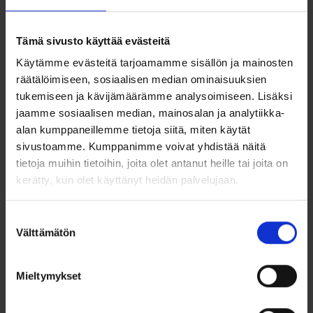
chat-box
functionality.
Tämä sivusto käyttää evästeitä
tk_ai
www.kaisankello.fi
Registers
1 vuosi
data on
Käytämme evästeitä tarjoamamme sisällön ja mainosten
visitors'
räätälöimiseen, sosiaalisen median ominaisuuksien
website-
tukemiseen ja kävijämäärämme analysoimiseen. Lisäksi
behaviour.
This is used
jaamme sosiaalisen median, mainosalan ja analytiikka-
for internal
alan kumppaneillemme tietoja siitä, miten käytät
analysis and
sivustoamme. Kumppanimme voivat yhdistää näitä
website
tietoja muihin tietoihin, joita olet antanut heille tai joita on
optimization.
kerätty, kun olet käyttänyt heidän palvelujaan.
tk_qs
WordPress.com
Registers
1 päivä
data on
visitors'
Suostumuksen
website-
Välttämätön
valinta
behaviour.
This is used
for internal
Mieltymykset
analysis and
website
optimization.