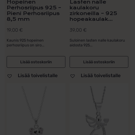
Hopeinen
Lasten nalle
Perhosriipus 925 –
kaulakoru
Pieni Perhosriipus
zirkoneilla – 925
8,5 mm
hopeakaulak...
19,00
€
39,00
€
Kaunis 925 hopeinen
Suloinen lasten nalle kaulakoru
perhosriipus on siro...
aidosta 925...
Lisää ostoskoriin
Lisää ostoskoriin
Lisää toivelistalle
Lisää toivelistalle