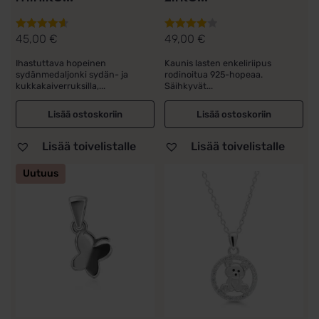
45,00
€
49,00
€
Arvostelu
Arvostelu
tuotteesta:
tuotteesta:
Ihastuttava hopeinen
Kaunis lasten enkeliriipus
4.67
/ 5
4.00
/ 5
sydänmedaljonki sydän- ja
rodinoitua 925-hopeaa.
kukkakaiverruksilla,...
Säihkyvät...
Lisää ostoskoriin
Lisää ostoskoriin
Lisää toivelistalle
Lisää toivelistalle
Uutuus