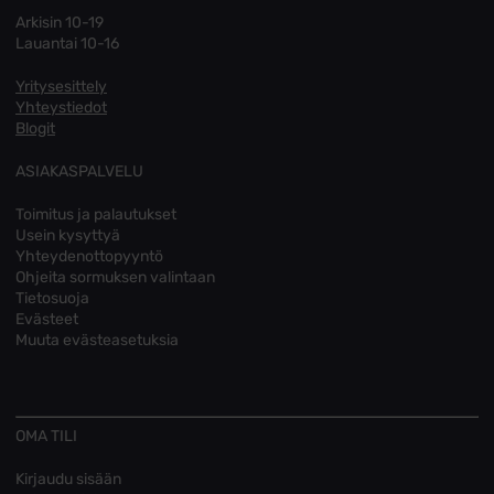
Arkisin 10-19
Lauantai 10-16
Yritysesittely
Yhteystiedot
Blogit
ASIAKASPALVELU
Toimitus ja palautukset
Usein kysyttyä
Yhteydenottopyyntö
Ohjeita sormuksen valintaan
Tietosuoja
Evästeet
Muuta evästeasetuksia
OMA TILI
Kirjaudu sisään