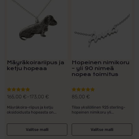
tuotteella
on
useampi
muunnelma.
Voit
tehdä
valinnat
tuotteen
sivulla.
Mäyräkoirariipus ja
Hopeinen nimikoru
ketju hopeaa
– yli 90 nimeä
nopea toimitus
165,00
€
–
173,00
€
85,00
€
Arvostelu
Arvostelu
Hintaluokka:
tuotteesta:
tuotteesta:
165,00 €
Mäyräkoira-riipus ja ketju
Tilaa yksilöllinen 925 sterling-
5.00
/ 5
5.00
/ 5
oksidoidusta hopeasta on...
hopeinen nimikoru yli...
-
173,00 €
Valitse malli
Valitse malli