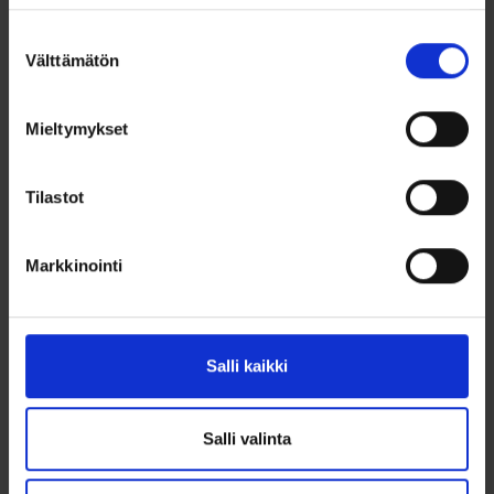
Lue lisää
Lisää ostoskoriin
Suostumuksen
Välttämätön
valinta
Lisää toivelistalle
Lisää toivelistalle
Mieltymykset
Tilastot
Markkinointi
Hopeariipus
Hopeinen
zirkoneilla, kissa
kaulakoru Pupu
Salli kaikki
22,00
€
19,00
€
Salli valinta
Hopeinen kissa-riipus kirkkailla
Hopeinen kaulariipus Pupu