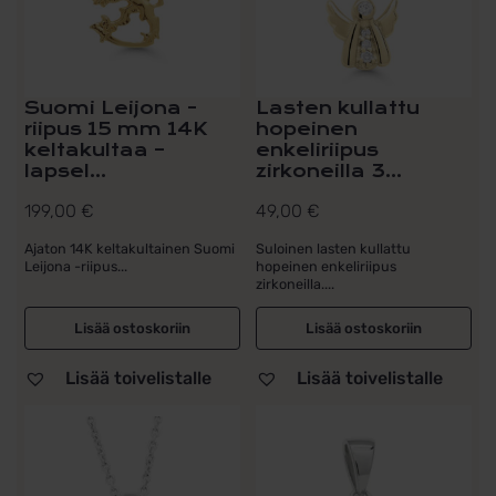
Suomi Leijona -
Lasten kullattu
riipus 15 mm 14K
hopeinen
keltakultaa –
enkeliriipus
lapsel...
zirkoneilla 3...
199,00
€
49,00
€
Ajaton 14K keltakultainen Suomi
Suloinen lasten kullattu
Leijona -riipus...
hopeinen enkeliriipus
zirkoneilla....
Lisää ostoskoriin
Lisää ostoskoriin
Lisää toivelistalle
Lisää toivelistalle