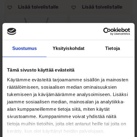
Lisää toivelistalle
Lisää toivelistalle
Suostumus
Yksityiskohdat
Tietoja
Tämä sivusto käyttää evästeitä
Käytämme evästeitä tarjoamamme sisällön ja mainosten
Muumi Kaulakoru
Hopeariipus siipi,
räätälöimiseen, sosiaalisen median ominaisuuksien
Pikku Myy Hopeaa
synteettiset
tukemiseen ja kävijämäärämme analysoimiseen. Lisäksi
Lumoava
zirkonit
jaamme sosiaalisen median, mainosalan ja analytiikka-
alan kumppaneillemme tietoja siitä, miten käytät
99,00
€
12,00
€
sivustoamme. Kumppanimme voivat yhdistää näitä
Lumoava x Moomin hopeinen
Hopeinen siipiriipus zirkoneilla –
tietoja muihin tietoihin, joita olet antanut heille tai joita on
Pikku Myy...
kaunis ja...
kerätty, kun olet käyttänyt heidän palvelujaan.