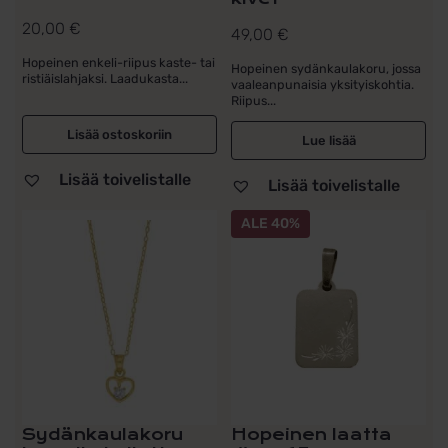
20,00
€
49,00
€
Hopeinen enkeli-riipus kaste- tai
Hopeinen sydänkaulakoru, jossa
ristiäislahjaksi. Laadukasta...
vaaleanpunaisia yksityiskohtia.
Riipus...
Lisää ostoskoriin
Lue lisää
Lisää toivelistalle
Lisää toivelistalle
ALE 40%
Sydänkaulakoru
Hopeinen laatta