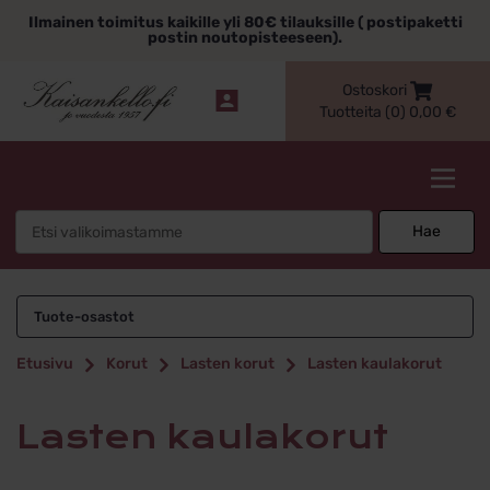
Siirry
Ilmainen toimitus kaikille yli 80€ tilauksille ( postipaketti
sisältöön
postin noutopisteeseen).
Ostoskori
Tuotteita (0)
0,00
€
Kaisankello.fi
Search
Hae
for:
Lasten kaulakorut
Tuote-osastot
Etusivu
Korut
Lasten korut
Lasten kaulakorut
Lasten kaulakorut