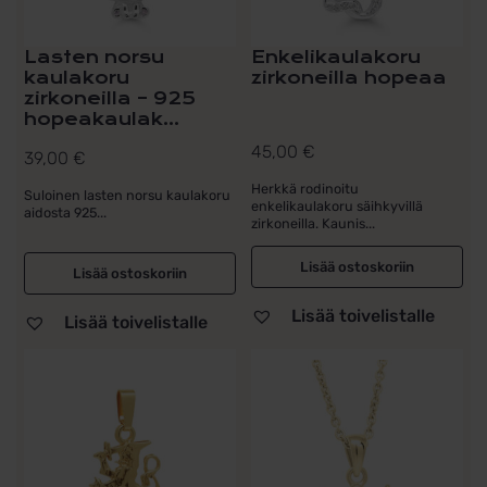
Lasten norsu
Enkelikaulakoru
kaulakoru
zirkoneilla hopeaa
zirkoneilla – 925
hopeakaulak...
45,00
€
39,00
€
Herkkä rodinoitu
Suloinen lasten norsu kaulakoru
enkelikaulakoru säihkyvillä
aidosta 925...
zirkoneilla. Kaunis...
Lisää ostoskoriin
Lisää ostoskoriin
Lisää toivelistalle
Lisää toivelistalle