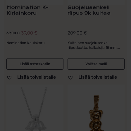
Nomination K-
Suojelusenkeli
Kirjainkoru
riipus 9k kultaa
39,00
€
209,00
€
69,00
€
Alkuperäinen
Nykyinen
hinta
hinta
Nomination Kaulakoru
Kultainen suojelusenkeli
riipuslaatta, halkaisija 15 mm,...
oli:
on:
69,00 €.
39,00 €.
Lisää ostoskoriin
Valitse malli
Lisää toivelistalle
Lisää toivelistalle