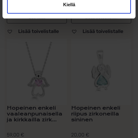
zirkonikivillä – elegantti...
Materiaali 925 hopeaa,...
Kiellä
Lue lisää
Lisää ostoskoriin
Lisää toivelistalle
Lisää toivelistalle
Hopeinen enkeli
Hopeinen enkeli
vaaleanpunaisella
riipus zirkoneilla
ja kirkkailla zirk...
sininen
59,00
€
20,00
€