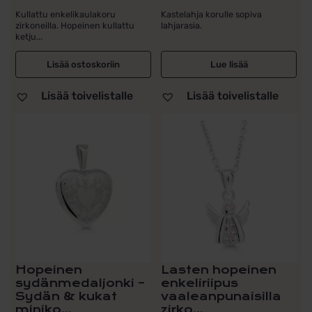
tuotteesta:
tuotteesta:
Kullattu enkelikaulakoru
Kastelahja korulle sopiva
5.00
/ 5
5.00
/ 5
zirkoneilla. Hopeinen kullattu
lahjarasia.
ketju...
Lisää ostoskoriin
Lue lisää
Lisää toivelistalle
Lisää toivelistalle
Hopeinen
Lasten hopeinen
sydänmedaljonki –
enkeliriipus
Sydän & kukat
vaaleanpunaisilla
miniko...
zirko...