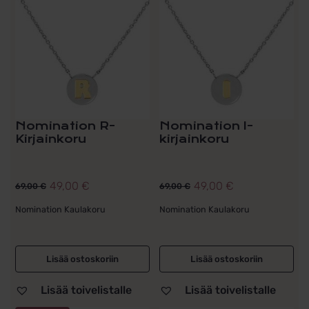
Nomination R-
Nomination I-
Kirjainkoru
kirjainkoru
49,00
€
49,00
€
69,00
€
69,00
€
Alkuperäinen
Nykyinen
Alkuperäinen
Nykyinen
hinta
hinta
hinta
hinta
Nomination Kaulakoru
Nomination Kaulakoru
oli:
on:
oli:
on:
69,00 €.
49,00 €.
69,00 €.
49,00 €.
Lisää ostoskoriin
Lisää ostoskoriin
Lisää toivelistalle
Lisää toivelistalle