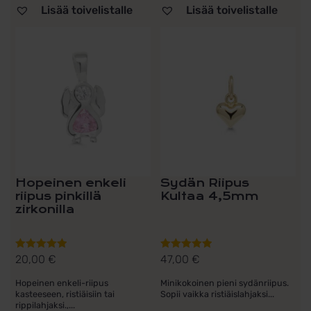
Lisää toivelistalle
Lisää toivelistalle
Hopeinen enkeli
Sydän Riipus
riipus pinkillä
Kultaa 4,5mm
zirkonilla
20,00
€
47,00
€
Arvostelu
Arvostelu
tuotteesta:
tuotteesta:
Hopeinen enkeli-riipus
Minikokoinen pieni sydänriipus.
5.00
/ 5
5.00
/ 5
kasteeseen, ristiäisiin tai
Sopii vaikka ristiäislahjaksi...
rippilahjaksi.,...