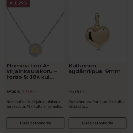
ALE 29%
Nomination A-
Kultainen
kirjainkaulakoru –
sydänriipus 9mm
teräs & 18k kul...
49,00
€
95,00
€
69,00
€
Alkuperäinen
Nykyinen
hinta
hinta
Nomination A-kirjainkaulakoru
Kultainen sydänriipus 14k kultaa.
teräksestä, 18k kulta kirjaimella....
Kiiltävä ja...
oli:
on:
69,00 €.
49,00 €.
Lisää ostoskoriin
Lisää ostoskoriin