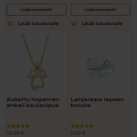
Lisää ostoskoriin
Lisää ostoskoriin
Lisää toivelistalle
Lisää toivelistalle
Kullattu hopeinen
Lahjarasia lapsen
enkeli kaulariipus
korulle
65,00
€
6,00
€
Arvostelu
Arvostelu