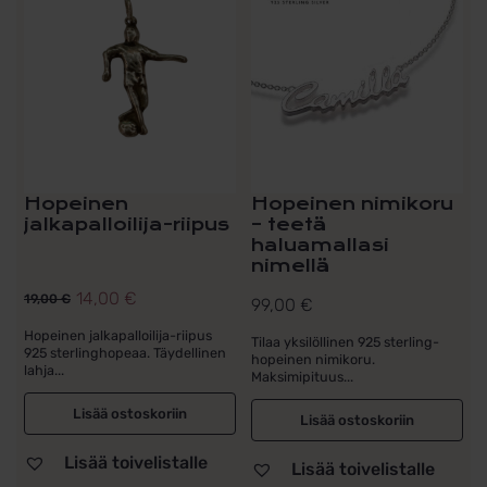
Hopeinen
Hopeinen nimikoru
jalkapalloilija-riipus
– teetä
haluamallasi
nimellä
14,00
€
19,00
€
99,00
€
Alkuperäinen
Nykyinen
hinta
hinta
Hopeinen jalkapalloilija-riipus
Tilaa yksilöllinen 925 sterling-
925 sterlinghopeaa. Täydellinen
hopeinen nimikoru.
oli:
on:
lahja...
Maksimipituus...
19,00 €.
14,00 €.
Lisää ostoskoriin
Lisää ostoskoriin
Lisää toivelistalle
Lisää toivelistalle