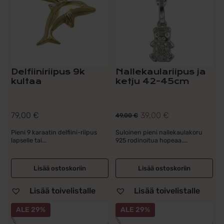
Delfiiniriipus 9k
Nallekaulariipus ja
kultaa
ketju 42-45cm
79,00
€
39,00
€
49,00
€
Alkuperäinen
Nykyinen
hinta
hinta
Pieni 9 karaatin delfiini-riipus
Suloinen pieni nallekaulakoru
lapselle tai...
925 rodinoitua hopeaa....
oli:
on:
49,00 €.
39,00 €.
Lisää ostoskoriin
Lisää ostoskoriin
Lisää toivelistalle
Lisää toivelistalle
ALE 29%
ALE 29%