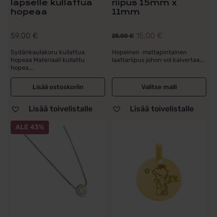
lapselle kullattua
riipus 15mm x
hopeaa
11mm
59,00
€
15,00
€
25,00
€
Alkuperäinen
Nykyinen
hinta
hinta
Sydänkaulakoru kullattua
Hopeinen mattapintainen
hopeaa Materiaali kullattu
laattariipus johon voi kaivertaa...
oli:
on:
hopea...
25,00 €.
15,00 €.
Lisää ostoskoriin
Valitse malli
Lisää toivelistalle
Lisää toivelistalle
ALE 43%