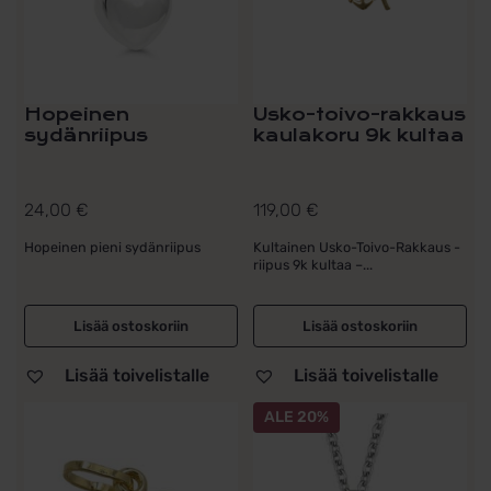
Hopeinen
Usko-toivo-rakkaus
sydänriipus
kaulakoru 9k kultaa
24,00
€
119,00
€
Hopeinen pieni sydänriipus
Kultainen Usko-Toivo-Rakkaus -
riipus 9k kultaa –...
Lisää ostoskoriin
Lisää ostoskoriin
Lisää toivelistalle
Lisää toivelistalle
ALE 20%