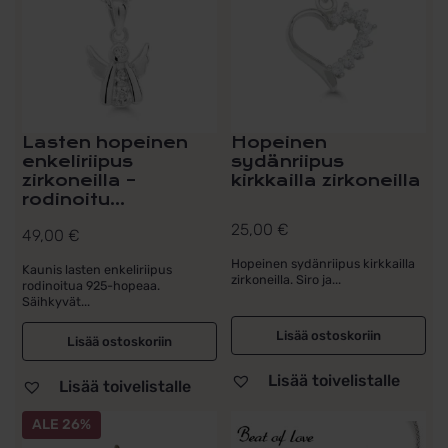
Lasten hopeinen
Hopeinen
enkeliriipus
sydänriipus
zirkoneilla –
kirkkailla zirkoneilla
rodinoitu...
25,00
€
49,00
€
Hopeinen sydänriipus kirkkailla
Kaunis lasten enkeliriipus
zirkoneilla. Siro ja...
rodinoitua 925-hopeaa.
Säihkyvät...
Lisää ostoskoriin
Lisää ostoskoriin
Lisää toivelistalle
Lisää toivelistalle
ALE 26%