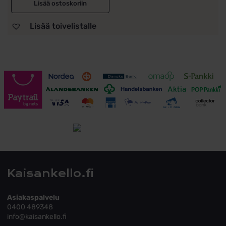
Lisää ostoskoriin
Lisää toivelistalle
Toimitusehdot
Tutustu toimitusehtoihin
Kaisankello.fi
Asiakaspalvelu
0400 489348
info@kaisankello.fi