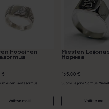
i
useampi
lma.
muunnelma.
Voit
tehdä
t
valinnat
n
tuotteen
sivulla.
ten hopeinen
Miesten Leijon
asormus
Hopeaa
0
€
165,00
€
n miesten kantasormus.
Suomi Leijona Sormus Miehel
Valitse malli
Valitse malli