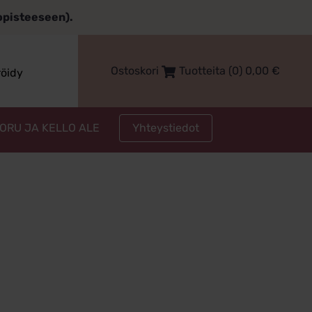
topisteeseen).
Ostoskori
Tuotteita (0)
0,00
€
röidy
Yhteystiedot
KORU JA KELLO ALE
t