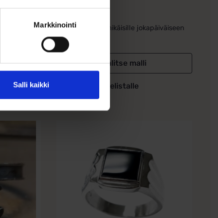
239,00
€
Markkinointi
esten
Toivo sopii kaikenikäisille jokapäiväiseen
käyttöön sekä...
Valitse malli
Salli kaikki
Lisää toivelistalle
Tällä
tuotteella
on
useampi
muunnelma.
Voit
tehdä
valinnat
tuotteen