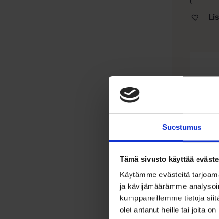
Lis
Tällä
tuotteel
on
useamp
muunne
Voit
tehdä
Suostumus
valinna
tuottee
sivulla.
Tämä sivusto käyttää eväste
Käytämme evästeitä tarjoama
Hope
ja kävijämäärämme analysoim
Ilma
kumppaneillemme tietoja siitä
olet antanut heille tai joita o