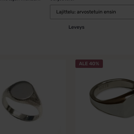
Leveys
Tällä
ALE 40%
la
tuotteella
on
i
useampi
lma.
muunnelma.
Voit
tehdä
t
valinnat
n
tuotteen
sivulla.