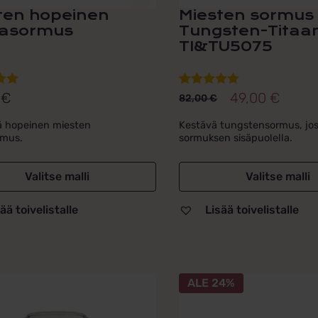
ten hopeinen
Miesten sormus
asormus
Tungsten-Titaan
TI&TU5075
0
€
49,00
€
lu
Arvostelu
82,00
€
Alkuperäinen
Nykyinen
ta:
tuotteesta:
hinta
hinta
ä hopeinen miesten
Kestävä tungstensormus, jos
5.00
/ 5
rmus.
sormuksen sisäpuolella.
oli:
on:
82,00 €.
49,00 €.
Valitse malli
Valitse malli
ää toivelistalle
Lisää toivelistalle
Tällä
ALE 24%
la
tuotteella
on