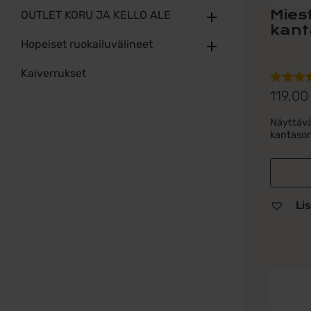
Mies
OUTLET KORU JA KELLO ALE
kant
Hopeiset ruokailuvälineet
Kaiverrukset
119,0
Arvoste
tuottees
Näyttäv
5.00
/ 5
kantaso
Lis
Tällä
tuotteel
on