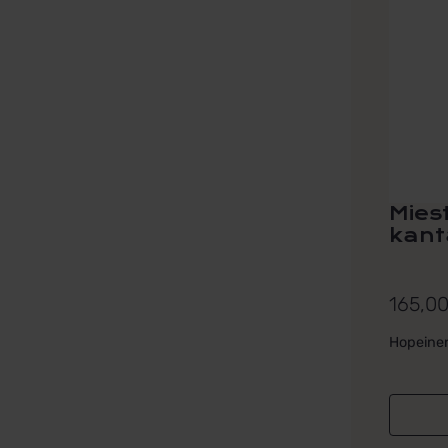
useamp
muunne
Voit
tehdä
valinna
tuottee
sivulla.
Mies
kant
165,0
Hopeine