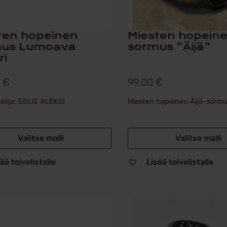
sivulla.
ten hopeinen
Miesten hopein
mus Lumoava
sormus ”Äijä”
ri
0
€
99,00
€
elija: EELIS ALEKSI
Miesten hopeinen Äijä-sorm
Valitse malli
Valitse malli
ää toivelistalle
Lisää toivelistalle
Tällä
la
tuotteella
on