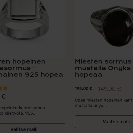
i
useampi
lma.
muunnelma.
Voit
tehdä
t
valinnat
n
tuotteen
sivulla.
ten hopeinen
Miesten sormus
asormus –
mustalla Onyks k
mainen 925 hopea
hopeaa
149,00
€
195,00
€
Alkuperäinen
Nykyinen
0
€
lu
hinta
hinta
Upea miesten hopeinen kan
ta:
mustalla onyx...
 hopeinen kantasormus.
oli:
on:
a käsityötä, 925...
195,00 €.
149,00 €.
Valitse malli
Valitse malli