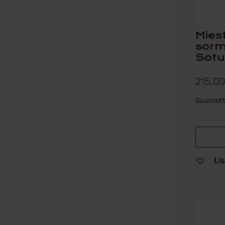
sivulla.
Mies
sor
Sotu
215,0
Suunnitt
Lis
Tällä
tuotteel
on