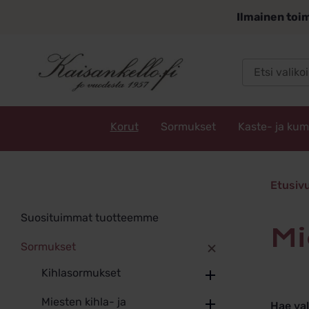
Siirry
Ilmainen toim
sisältöön
Korut
Sormukset
Kaste- ja ku
Kaisankello.fi
Mieste
Etusiv
Suosituimmat tuotteemme
Sormukset
Kihlasormukset
Miesten kihla- ja
Hae va