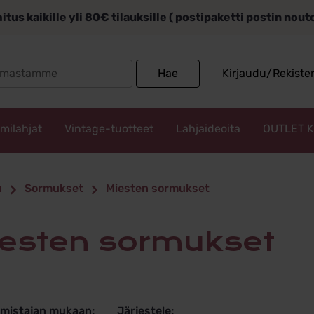
itus kaikille yli 80€ tilauksille ( postipaketti postin nou
Search
Hae
Kirjaudu/Rekiste
for:
mmilahjat
Vintage-tuotteet
Lahjaideoita
OUTLET 
n sormukse
u
Sormukset
Miesten sormukset
Miesten sormukset
lmistajan mukaan:
Järjestele: