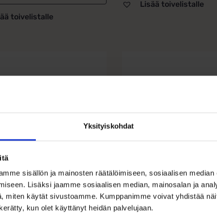
Lisää toivelistalle
ää toivelistalle
Tällä
la
tuotteella
on
i
useampi
lma.
muunnelma.
Voit
tehdä
Yksityiskohdat
t
valinnat
n
tuotteen
sivulla.
itä
mme sisällön ja mainosten räätälöimiseen, sosiaalisen median
inen Sormus
Miesten hopein
iseen. Lisäksi jaamme sosiaalisen median, mainosalan ja analy
ri Lumoava
sormus Lumoav
, miten käytät sivustoamme. Kumppanimme voivat yhdistää näitä t
n kerätty, kun olet käyttänyt heidän palvelujaan.