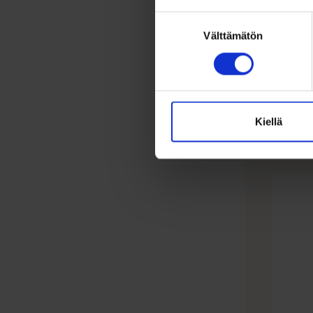
159,0
Suostumuksen
Välttämätön
valinta
Miesten
Materiaal
Kiellä
Lis
Tällä
tuotteel
on
useamp
muunne
Voit
tehdä
valinna
tuottee