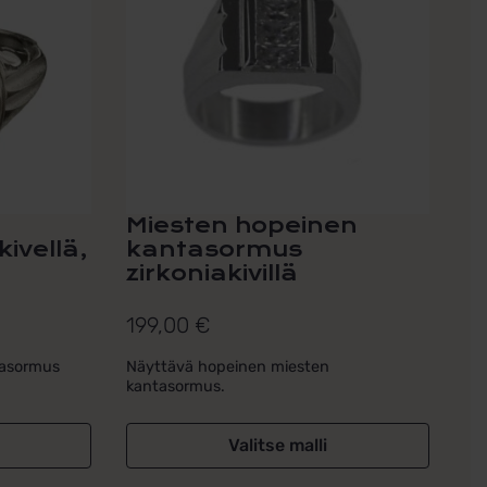
useampi
muunnelma.
Voit
tehdä
valinnat
tuotteen
sivulla.
Miesten hopeinen
ivellä,
kantasormus
zirkoniakivillä
199,00
€
tasormus
Näyttävä hopeinen miesten
kantasormus.
Valitse malli