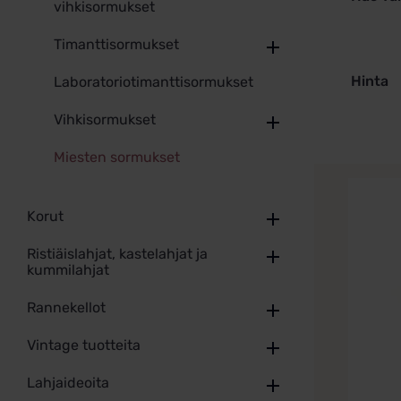
vihkisormukset
Timanttisormukset
Hinta
Laboratoriotimanttisormukset
Vihkisormukset
Miesten sormukset
Tällä
tuotteel
Korut
on
useamp
Ristiäislahjat, kastelahjat ja
muunne
kummilahjat
Voit
tehdä
Rannekellot
valinna
tuottee
Vintage tuotteita
sivulla.
Lahjaideoita