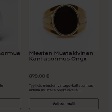
useampi
muunnelma.
Voit
tehdä
valinnat
tuotteen
sivulla.
asormus
Miesten Mustakivinen
Kantasormus Onyx
890,00
€
le
Tyylikäs miesten vintage-kultasormus
aidolla mustalla onyksikivellä....
Valitse malli