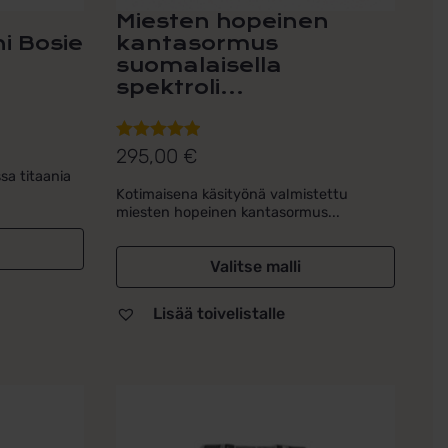
Miesten hopeinen
i Bosie
kantasormus
suomalaisella
spektroli...
295,00
€
Arvostelu
sa titaania
tuotteesta:
Kotimaisena käsityönä valmistettu
5.00
/ 5
miesten hopeinen kantasormus...
Valitse malli
Lisää toivelistalle
Tällä
tuotteella
on