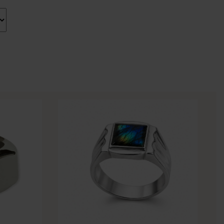
Tällä
tuotteella
on
useampi
muunnelma.
Voit
tehdä
valinnat
tuotteen
sivulla.