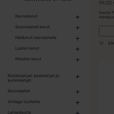
99,00
Arvoste
tuottees
Kaunis T
5.00
/ 5
Rannekorut
ristiriipus
Suomalaiset korut
Hääkorut morsiamelle
Lis
Lasten korut
Miesten korut
Ristiäislahjat, kastelahjat ja
kummilahjat
Rannekellot
Vintage tuotteita
Lahjaideoita