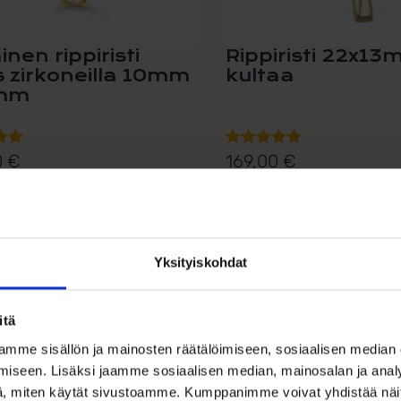
inen rippiristi
Rippiristi 22x13
s zirkoneilla 10mm
kultaa
2mm
0
€
169,00
€
lu
Arvostelu
ta:
tuotteesta:
ainen 14k ristiriipus zirkoneilla.
Klassinen 9k kultainen ristirii
5.00
/ 5
kevyt...
Lisää ostoskoriin
Lisää ostoskori
Yksityiskohdat
ää toivelistalle
Lisää toivelistalle
itä
mme sisällön ja mainosten räätälöimiseen, sosiaalisen median
iseen. Lisäksi jaamme sosiaalisen median, mainosalan ja analy
, miten käytät sivustoamme. Kumppanimme voivat yhdistää näitä t