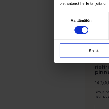
olet antanut heille tai joita o
Suostumuksen
Välttämätön
valinta
Kiellä
Klas
kelt
ristir
pinna
149,0
Siro ja p
ristiriipus