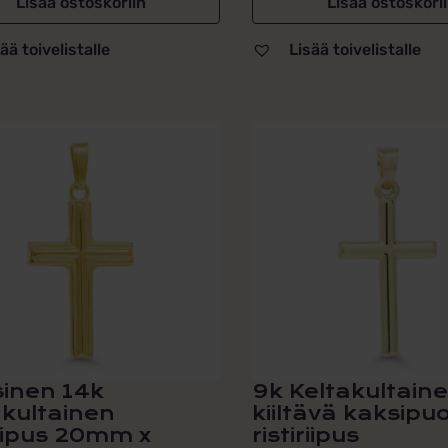
Lisää ostoskoriin
Lisää ostoskori
ää toivelistalle
Lisää toivelistalle
sinen 14k
9k Keltakultain
akultainen
kiiltävä kaksipu
riipus 20mm x
ristiriipus