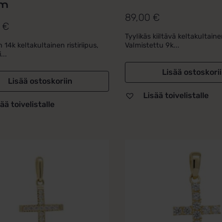
m
89,00
€
0
€
Tyylikäs kiiltävä keltakultainen
 14k keltakultainen ristiriipus,
Valmistettu 9k...
...
Lisää ostoskori
Lisää ostoskoriin
Lisää toivelistalle
ää toivelistalle