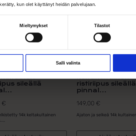
n kerätty, kun olet käyttänyt heidän palvelujaan.
Mieltymykset
Tilastot
Salli valinta
sinen
Klassinen
akultainen
keltakultainen
iipus sileällä
ristiriipus sileäll
l...
pinnal...
0
€
149,00
€
elkistetty 14k keltakultainen
Ajaton ja selkeä 14k kultainen 
....