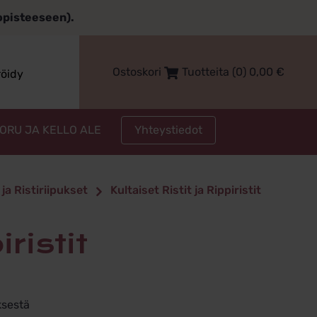
topisteeseen).
Ostoskori
Tuotteita (0)
0,00
€
röidy
Yhteystiedot
KORU JA KELLO ALE
 ja Ristiriipukset
Kultaiset Ristit ja Rippiristit
iristit
ksestä