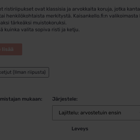
et ristiriipukset ovat klassisia ja arvokkaita koruja, jotka k
tai henkilökohtaista merkitystä. Kaisankello.fi:n valikoimasta l
aksi tärkeäksi muistokoruksi.
ä kuinka valita sopiva risti ja ketju.
etjut (Ilman riipusta)
lmistajan mukaan:
Järjestele:
Leveys