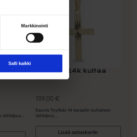
Markkinointi
Salli kaikki
Rippiristi 14k kultaa
17mm
ä
139,00
€
Kaunis Tyylikäs 14 karaatin kultainen
ristiriipus...
ristiriipus...
Lisää ostoskoriin