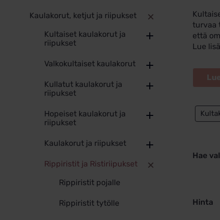
Kultais
Kaulakorut, ketjut ja riipukset
turvaa 
Kultaiset kaulakorut ja
että om
riipukset
Lue lisä
Valkokultaiset kaulakorut
Kullatut kaulakorut ja
riipukset
Kultak
Hopeiset kaulakorut ja
riipukset
Kaulakorut ja riipukset
Hae va
Rippiristit ja Ristiriipukset
Rippiristit pojalle
Hinta
Rippiristit tytölle