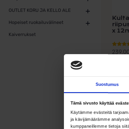
OUTLET KORU JA KELLO ALE
Kulta
Hopeiset ruokailuvälineet
riipu
x 1
Kaiverrukset
239,0
Arvoste
tuottees
Keltakult
5.00
/ 5
Siro ja...
Suostumus
Lis
Tämä sivusto käyttää eväste
Käytämme evästeitä tarjoama
ja kävijämäärämme analysoim
kumppaneillemme tietoja siitä