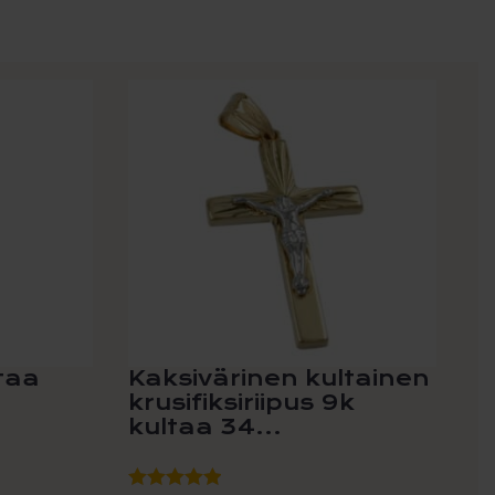
ltaa
Kaksivärinen kultainen
krusifiksiriipus 9k
kultaa 34...