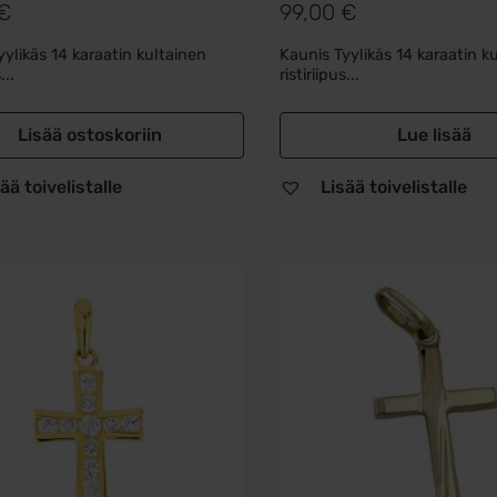
€
99,00
€
lu
Arvostelu
ta:
tuotteesta:
yylikäs 14 karaatin kultainen
Kaunis Tyylikäs 14 karaatin k
5.00
/ 5
...
ristiriipus...
Lisää ostoskoriin
Lue lisää
ää toivelistalle
Lisää toivelistalle