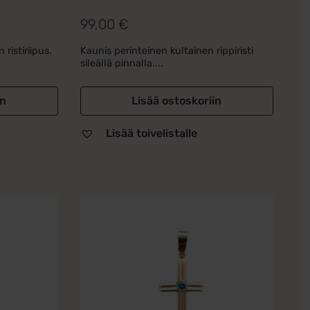
99,00
€
 ristiriipus.
Kaunis perinteinen kultainen rippiristi
sileällä pinnalla....
in
Lisää ostoskoriin
Lisää toivelistalle