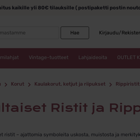
itus kaikille yli 80€ tilauksille ( postipaketti postin nou
Search
Hae
Kirjaudu/Rekiste
for:
mmilahjat
Vintage-tuotteet
Lahjaideoita
OUTLET 
t Ristit ja
u
Korut
Kaulakorut, ketjut ja riipukset
Rippiristit
it
ultaiset Ristit ja Ripp
et ristit – ajattomia symboleita uskosta, muistosta ja merkity