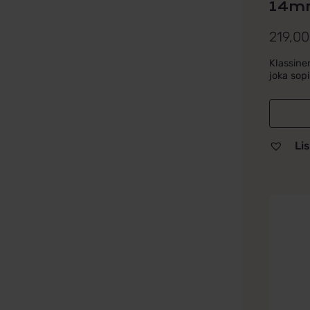
14m
219,0
Klassinen
joka sopii
Lis