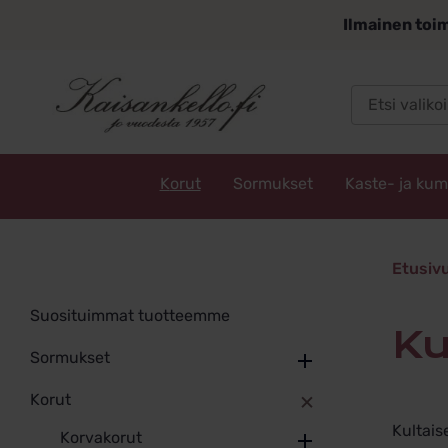
Siirry
Ilmainen toim
sisältöön
Korut
Sormukset
Kaste- ja ku
Kaisankello.fi
Kultaise
Etusiv
Rippirist
Suosituimmat tuotteemme
K
Sormukset
Korut
Kultais
Korvakorut