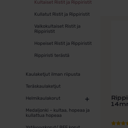
Kultaiset Ristit ja Rippiristit
Kullatut Ristit ja Rippiristit
Valkokultaiset Ristit ja
Rippiristit
Hopeiset Ristit ja Rippiristit
Rippiristi terästä
Kaulaketjut ilman riipusta
Teräskaulaketjut
Rippi
Helmikaulakorut
14mm
Medaljonki – kultaa, hopeaa ja
kullattua hopeaa
Ystävyyskorut/ BFF korut