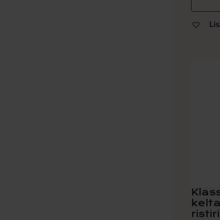
Lis
Klas
kelt
risti