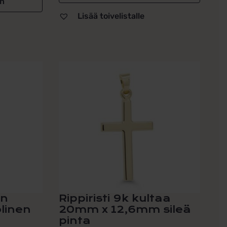
in
Lisää toivelistalle
en
Rippiristi 9k kultaa
olinen
20mm x 12,6mm sileä
pinta