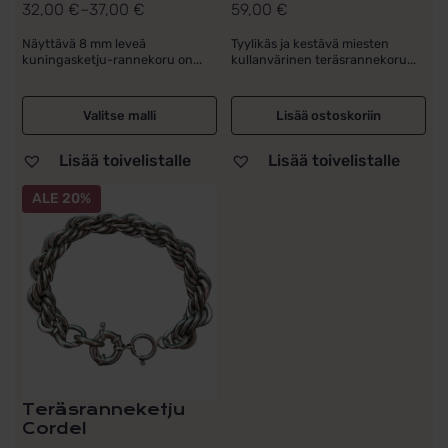
32,00
€
–
37,00
€
59,00
€
Hintaluokka:
32,00 €
Näyttävä 8 mm leveä
Tyylikäs ja kestävä miesten
kuningasketju-rannekoru on...
kullanvärinen teräsrannekoru...
-
37,00 €
Valitse malli
Lisää ostoskoriin
Lisää toivelistalle
Lisää toivelistalle
ALE 20%
Teräsranneketju
Cordel