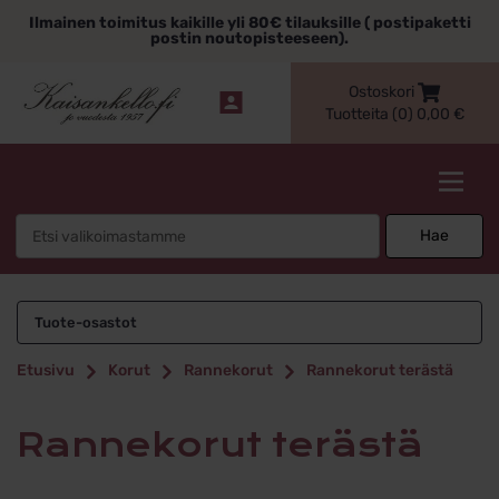
Siirry
Ilmainen toimitus kaikille yli 80€ tilauksille ( postipaketti
sisältöön
postin noutopisteeseen).
Ostoskori
Tuotteita (0)
0,00
€
Kaisankello.fi
Search
Hae
for:
Rannekorut terästä
Tuote-osastot
Etusivu
Korut
Rannekorut
Rannekorut terästä
Rannekorut terästä