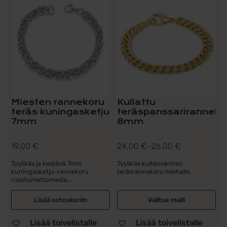
tuotteella
on
useampi
muunnelma.
Voit
tehdä
valinnat
tuotteen
sivulla.
Miesten rannekoru
Kullattu
teräs kuningasketju
teräspanssariranneke
7mm
8mm
19,00
€
24,00
€
–
26,00
€
Hintaluokka:
24,00 €
Tyylikäs ja kestävä 7mm
Tyylikäs kullanvärinen
kuningasketju-rannekoru
teräsrannekoru miehelle.
-
ruostumattomasta...
26,00 €
Lisää ostoskoriin
Valitse malli
Lisää toivelistalle
Lisää toivelistalle