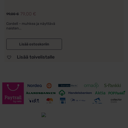
79,00
€
99,00
€
Alkuperäinen
Nykyinen
hinta
hinta
Cordell – muhkea ja näyttävä
naisten...
oli:
on:
99,00 €.
79,00 €.
Lisää ostoskoriin
Lisää toivelistalle
Toimitusehdot
Tutustu toimitusehtoihin