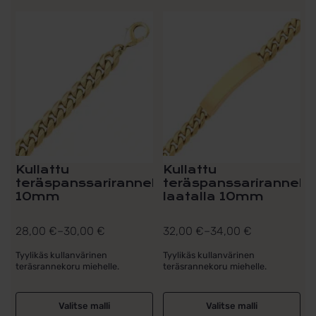
Tällä
Tällä
tuotteella
tuotteella
on
on
useampi
useampi
muunnelma.
muunnelma.
Voit
Voit
tehdä
tehdä
valinnat
valinnat
tuotteen
tuotteen
sivulla.
sivulla.
Kullattu
Kullattu
teräspanssariranneketju
teräspanssariranneke
10mm
laatalla 10mm
28,00
€
–
30,00
€
32,00
€
–
34,00
€
Hintaluokka:
Hintaluokka:
28,00 €
32,00 €
Tyylikäs kullanvärinen
Tyylikäs kullanvärinen
teräsrannekoru miehelle.
teräsrannekoru miehelle.
-
-
30,00 €
34,00 €
Valitse malli
Valitse malli