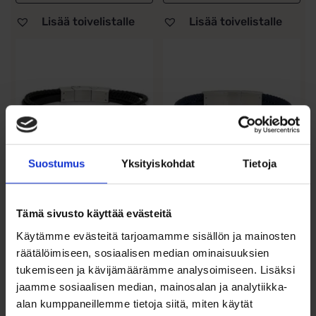
Lisää toivelistalle
Lisää toivelistalle
Suostumus
Yksityiskohdat
Tietoja
Musta
Sininen
teräs/nahkaranne
teräs/nahkaranne
Tämä sivusto käyttää evästeitä
terästä, mustat
teräspaloilla
Käytämme evästeitä tarjoamamme sisällön ja mainosten
zirkoniakivet
räätälöimiseen, sosiaalisen median ominaisuuksien
35,00
€
39,00
€
tukemiseen ja kävijämäärämme analysoimiseen. Lisäksi
Miesten tyylikäs sininen
jaamme sosiaalisen median, mainosalan ja analytiikka-
Miesten tyylikäs musta
nahkarannekoru teräslaatalla,
nahkarannekoru teräslaatalla,
alan kumppaneillemme tietoja siitä, miten käytät
pituus...
pituus...