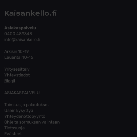
Kaisankello.fi
Asiakaspalvelu
0400 489348
info@kaisankello.fi
Arkisin 10-19
Lauantai 10-16
Yritysesittely
Yhteystiedot
Blogit
ASIAKASPALVELU
Toimitus ja palautukset
Usein kysyttyä
Yhteydenottopyyntö
Ohjeita sormuksen valintaan
Tietosuoja
Evästeet