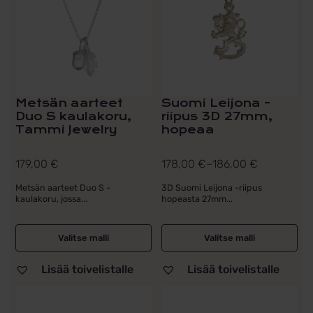
muunnelma.
muunnelma.
Voit
Voit
tehdä
tehdä
valinnat
valinnat
tuotteen
tuotteen
sivulla.
sivulla.
Metsän aarteet
Suomi Leijona -
Duo S kaulakoru,
riipus 3D 27mm,
Tammi Jewelry
hopeaa
179,00
€
178,00
€
–
186,00
€
Hintaluokka:
178,00 €
Metsän aarteet Duo S -
3D Suomi Leijona -riipus
kaulakoru, jossa...
hopeasta 27mm...
-
186,00 €
Valitse malli
Valitse malli
Lisää toivelistalle
Lisää toivelistalle