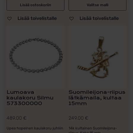
Lisää ostoskoriin
Valitse malli
Lisää toivelistalle
Lisää toivelistalle
Lumoava
Suomileijona-riipus
kaulakoru Silmu
lätkämaila, kultaa
573300000
15mm
489,00
€
249,00
€
Upea hopeinen kaulakoru juhliin
14k kultainen Suomileijona-
riipus. Koko 15 mm...