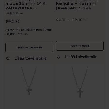
riipus 15 mm 14K
ketjulla – Tammi
keltakultaa –
Jewellery S399
lapsel...
95,00
€
–
99,00
€
199,00
€
Hintaluokka:
95,00 €
Ajaton 14K keltakultainen Suomi
Leijona -riipus...
-
99,00 €
Valitse malli
Lisää ostoskoriin
Lisää toivelistalle
Lisää toivelistalle
Tällä
Tällä
tuotteella
tuotteella
on
on
useampi
useampi
muunnelma.
muunnelma.
Voit
Voit
tehdä
tehdä
valinnat
valinnat
tuotteen
tuotteen
sivulla.
sivulla.