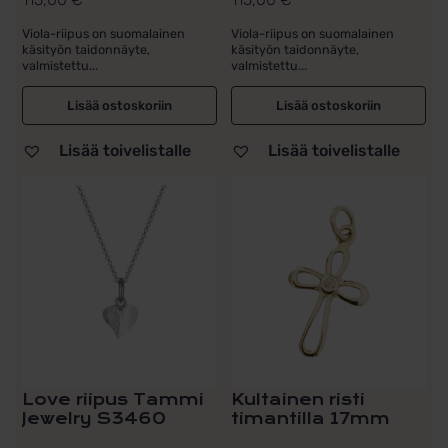
Viola-riipus on suomalainen
Viola-riipus on suomalainen
käsityön taidonnäyte,
käsityön taidonnäyte,
valmistettu...
valmistettu...
Lisää ostoskoriin
Lisää ostoskoriin
Lisää toivelistalle
Lisää toivelistalle
Tällä
tuotteella
on
useampi
muunnelma.
Voit
tehdä
valinnat
tuotteen
sivulla.
Love riipus Tammi
Kultainen risti
Jewelry S3460
timantilla 17mm