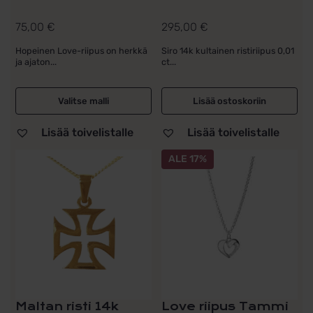
75,00
€
295,00
€
Hopeinen Love-riipus on herkkä
Siro 14k kultainen ristiriipus 0,01
ja ajaton...
ct...
Valitse malli
Lisää ostoskoriin
Lisää toivelistalle
Lisää toivelistalle
Tällä
ALE 17%
tuotteella
on
useampi
muunnelma.
Voit
tehdä
valinnat
tuotteen
sivulla.
Maltan risti 14k
Love riipus Tammi