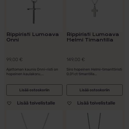
Rippiristi Lumoava
Rippiristi Lumoava
Onni
Helmi Timantilla
99,00
€
149,00
€
Ajattoman kaunis Onni-risti on
Siro hopeinen Helmi-timanttiristi
hopeinen kaulakoru,...
0,01 ct timantilla...
Lisää ostoskoriin
Lisää ostoskoriin
Lisää toivelistalle
Lisää toivelistalle