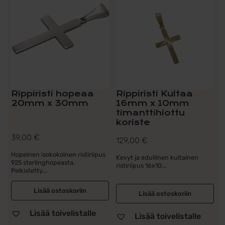
Rippiristi hopeaa
Rippiristi Kultaa
20mm x 30mm
16mm x 10mm
timanttihiottu
koriste
39,00
€
129,00
€
Hopeinen isokokoinen ristiriipus
Kevyt ja edullinen kultainen
925 sterlinghopeasta.
ristiriipus 16x10...
Pelkistetty...
Lisää ostoskoriin
Lisää ostoskoriin
Lisää toivelistalle
Lisää toivelistalle