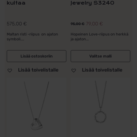
kultaa
Jewelry S3240
575,00
€
79,00
€
95,00
€
Alkuperäinen
Nykyinen
hinta
hinta
Maltan risti -riipus on ajaton
Hopeinen Love-riipus on herkkä
symboli....
ja ajaton...
oli:
on:
95,00 €.
79,00 €.
Lisää ostoskoriin
Valitse malli
Lisää toivelistalle
Lisää toivelistalle
Tällä
Tällä
tuotteella
tuotteella
on
on
useampi
useampi
muunnelma.
muunnelma.
Voit
Voit
tehdä
tehdä
valinnat
valinnat
tuotteen
tuotteen
sivulla.
sivulla.