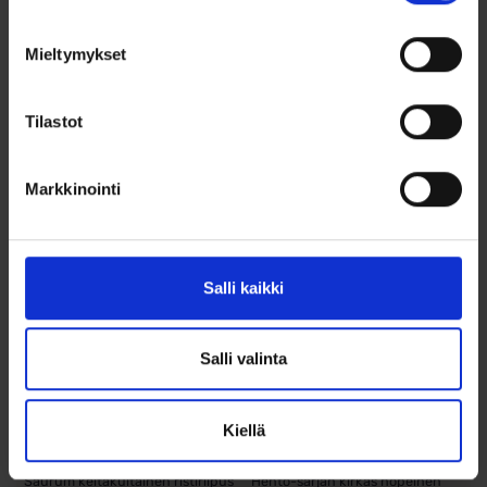
Lisää ostoskoriin
Lisää ostoskoriin
Mieltymykset
Lisää toivelistalle
Lisää toivelistalle
Tilastot
Markkinointi
Salli kaikki
Rippiristi timantilla
Rippiristi Lumoava
Salli valinta
14k kultaa
Hento 500100000
Kiellä
279,00
€
99,00
€
Saurum keltakultainen ristiriipus
Hento-sarjan kirkas hopeinen