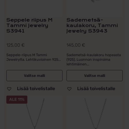
tuotteen
tuotteen
sivulla.
sivulla.
Seppele riipus M
Sademetsä-
Tammi Jewelry
kaulakoru, Tammi
S3941
Jewelry S3943
125,00
€
145,00
€
Seppele-riipus M Tammi
Sademetsä-kaulakoru hopeasta
Jewelrylta. Lehtikuvioinen 925...
(925). Luonnon inspiroima
lehtimäinen...
Valitse malli
Valitse malli
Lisää toivelistalle
Lisää toivelistalle
ALE 11%