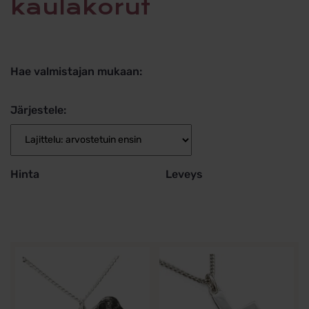
kaulakorut
Hae valmistajan mukaan:
Järjestele:
Hinta
Leveys
Tällä
tuotteella
on
useampi
muunnelma.