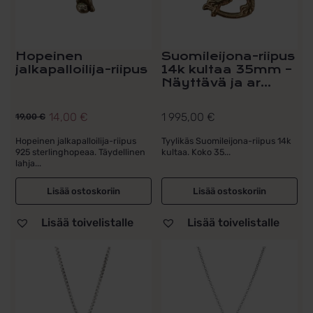
Hopeinen
Suomileijona-riipus
jalkapalloilija-riipus
14k kultaa 35mm –
Näyttävä ja ar...
14,00
€
1 995,00
€
19,00
€
Alkuperäinen
Nykyinen
hinta
hinta
Hopeinen jalkapalloilija-riipus
Tyylikäs Suomileijona-riipus 14k
925 sterlinghopeaa. Täydellinen
kultaa. Koko 35...
oli:
on:
lahja...
19,00 €.
14,00 €.
Lisää ostoskoriin
Lisää ostoskoriin
Lisää toivelistalle
Lisää toivelistalle