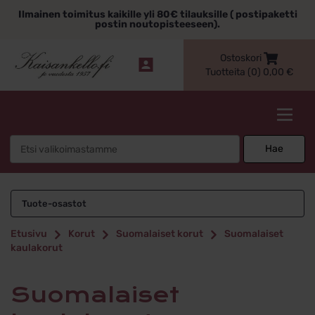
Siirry
Ilmainen toimitus kaikille yli 80€ tilauksille ( postipaketti
sisältöön
postin noutopisteeseen).
Ostoskori
Tuotteita (0)
0,00
€
Kaisankello.fi
Search
Hae
for:
Suomalaiset
Tuote-osastot
kaulakorut
Etusivu
Korut
Suomalaiset korut
Suomalaiset
kaulakorut
Suomalaiset