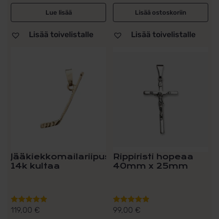
Lue lisää
Lisää ostoskoriin
Lisää toivelistalle
Lisää toivelistalle
Jääkiekkomailariipus
Rippiristi hopeaa
14k kultaa
40mm x 25mm
119,00
€
99,00
€
Arvostelu
Arvostelu