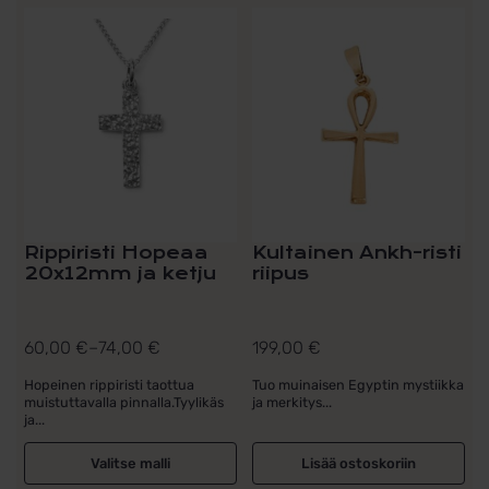
Tällä
tuotteella
on
useampi
muunnelma.
Voit
tehdä
valinnat
tuotteen
sivulla.
Rippiristi Hopeaa
Kultainen Ankh-risti
20x12mm ja ketju
riipus
60,00
€
–
74,00
€
199,00
€
Hintaluokka:
60,00 €
Hopeinen rippiristi taottua
Tuo muinaisen Egyptin mystiikka
muistuttavalla pinnalla.Tyylikäs
ja merkitys...
-
ja...
74,00 €
Valitse malli
Lisää ostoskoriin