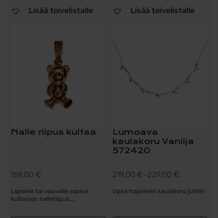
Lisää toivelistalle
Lisää toivelistalle
Tällä
tuotteella
on
useampi
muunnelma.
Voit
tehdä
valinnat
tuotteen
sivulla.
Nalle riipus kultaa
Lumoava
kaulakoru Vanilja
572420
169,00
€
219,00
€
–
229,00
€
Hintaluokka:
219,00 €
Lapselle tai vauvalle sopiva
Upea hopeinen kaulakoru juhliin
kultainen nalleriipus....
-
229,00 €