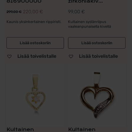
816900000
zirkoniakiv...
220,00
€
99,00
€
299,00
€
Alkuperäinen
Nykyinen
hinta
hinta
Kaunis yksinkertainen rippiristi.
Kultainen sydänriipus
vaaleanpunaisella kivellä
oli:
on:
299,00 €.
220,00 €.
Lisää ostoskoriin
Lisää ostoskoriin
Lisää toivelistalle
Lisää toivelistalle
Kultainen
Kultainen