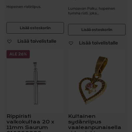
Hopeinen ristiriipus.
Lumoavan Polku, hopeinen
tumma risti, joka...
Lisää ostoskoriin
Lisää ostoskoriin
Lisää toivelistalle
Lisää toivelistalle
ALE 26%
Rippiristi
Kultainen
valkokultaa 20 x
sydänriipus
11mm Saurum
vaaleanpunaisella