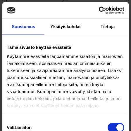
Lisää toivelistalle
Lisää toivelistalle
Suostumus
Yksityiskohdat
Tietoja
Tämä sivusto käyttää evästeitä
Käytämme evästeitä tarjoamamme sisällön ja mainosten
räätälöimiseen, sosiaalisen median ominaisuuksien
tukemiseen ja kävijämäärämme analysoimiseen. Lisäksi
jaamme sosiaalisen median, mainosalan ja analytiikka-
Rippiristi 21 x 10
Rippiristi kultaa
alan kumppaneillemme tietoja siitä, miten käytät
mm, 14K kultaa
timantilla –
sivustoamme. Kumppanimme voivat yhdistää näitä
SA701930000
tietoja muihin tietoihin, joita olet antanut heille tai joita on
kerätty, kun olet käyttänyt heidän palvelujaan.
99,00
€
329,00
€
14K kultainen risti. Kevyt ja
Saurum keltakultainen ristiriipus
Suostumuksen
kaunis...
14k kullasta, koristeltu...
Välttämätön
valinta