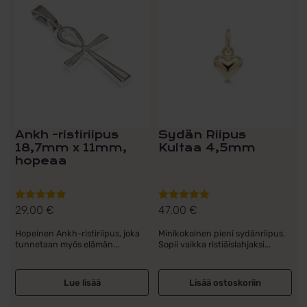
Ankh -ristiriipus
Sydän Riipus
18,7mm x 11mm,
Kultaa 4,5mm
hopeaa
29,00
€
47,00
€
Arvostelu
Arvostelu
tuotteesta:
tuotteesta:
Hopeinen Ankh-ristiriipus, joka
Minikokoinen pieni sydänriipus.
5.00
/ 5
5.00
/ 5
tunnetaan myös elämän...
Sopii vaikka ristiäislahjaksi...
Lue lisää
Lisää ostoskoriin