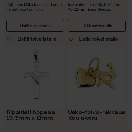
tuotteesta:
tuotteesta:
Kultainen jääkiekkomailariipus 14
Isokokoinen krusifiksiristiriipus
5.00
/ 5
5.00
/ 5
karaatin kultaa, koko...
40x25 mm, jossa Jeesus...
Lisää ostoskoriin
Lisää ostoskoriin
Lisää toivelistalle
Lisää toivelistalle
Rippiristi hopeaa
Usko-toivo-rakkaus
19,3mm x 11mm
Kaulakoru