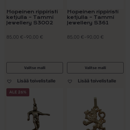
Hopeinen rippiristi
Hopeinen rippiristi
ketjulla – Tammi
ketjulla – Tammi
Jewellery S3002
Jewellery S361
85,00
€
–
90,00
€
85,00
€
–
90,00
€
Hintaluokka:
Hintaluokka:
85,00 €
85,00 €
-
-
90,00 €
90,00 €
Valitse malli
Valitse malli
Lisää toivelistalle
Lisää toivelistalle
ALE 26%