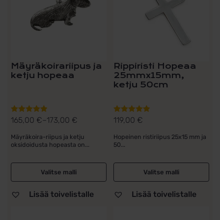
Voit
tehdä
valinnat
tuotteen
sivulla.
Mäyräkoirariipus ja
Rippiristi Hopeaa
ketju hopeaa
25mmx15mm,
ketju 50cm
165,00
€
–
173,00
€
119,00
€
Arvostelu
Arvostelu
Hintaluokka:
tuotteesta:
tuotteesta:
165,00 €
Mäyräkoira-riipus ja ketju
Hopeinen ristiriipus 25x15 mm ja
5.00
/ 5
5.00
/ 5
oksidoidusta hopeasta on...
50...
-
173,00 €
Valitse malli
Valitse malli
Lisää toivelistalle
Lisää toivelistalle