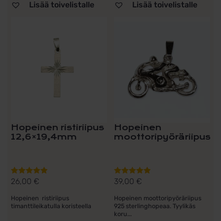
Lisää toivelistalle
Lisää toivelistalle
Hopeinen ristiriipus
Hopeinen
12,6×19,4mm
moottoripyöräriipus
26,00
€
39,00
€
Arvostelu
Arvostelu
tuotteesta:
tuotteesta:
Hopeinen ristiriipus
Hopeinen moottoripyöräriipus
5.00
/ 5
5.00
/ 5
timanttileikatulla koristeella
925 sterlinghopeaa. Tyylikäs
koru...