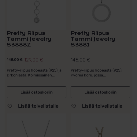
Pretty Riipus
Pretty Riipus
Tammi Jewelry
Tammi Jewelry
S3888Z
S3881
129,00
€
145,00
€
145,00
€
Alkuperäinen
Nykyinen
hinta
hinta
Pretty-riipus hopeasta (925) ja
Pretty-riipus hopeasta (925).
zirkoniasta. Kolmiosainen...
Pyöreä koru, jossa...
oli:
on:
145,00 €.
129,00 €.
Lisää ostoskoriin
Lisää ostoskoriin
Lisää toivelistalle
Lisää toivelistalle
Tällä
Tällä
tuotteella
tuotteella
on
on
useampi
useampi