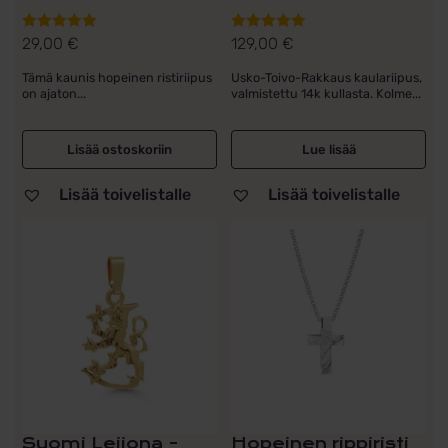
29,00
€
129,00
€
Arvostelu
Arvostelu
tuotteesta:
tuotteesta:
Tämä kaunis hopeinen ristiriipus
Usko-Toivo-Rakkaus kaulariipus,
5.00
/ 5
5.00
/ 5
on ajaton...
valmistettu 14k kullasta. Kolme...
Lisää ostoskoriin
Lue lisää
Lisää toivelistalle
Lisää toivelistalle
Tällä
tuotteella
on
useampi
muunnelma.
Voit
tehdä
valinnat
tuotteen
sivulla.
Suomi Leijona -
Hopeinen rippiristi