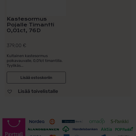
Kastesormus
Pojalle Timantti
0,01ct, 76D
379,00
€
Kultainen kastesormus
poikavauvalle, 0,01ct timantilla.
Tyylikäs...
Lisää ostoskoriin
Lisää toivelistalle