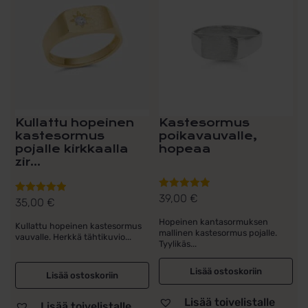
Kullattu hopeinen
Kastesormus
kastesormus
poikavauvalle,
pojalle kirkkaalla
hopeaa
zir...
39,00
€
Arvostelu
35,00
€
Arvostelu
tuotteesta:
tuotteesta:
Hopeinen kantasormuksen
Kullattu hopeinen kastesormus
5.00
/ 5
5.00
/ 5
mallinen kastesormus pojalle.
vauvalle. Herkkä tähtikuvio...
Tyylikäs...
Lisää ostoskoriin
Lisää ostoskoriin
Lisää toivelistalle
Lisää toivelistalle