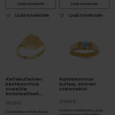
Lisää ostoskoriin
Lisää ostoskoriin
Lisää toivelistalle
Lisää toivelistalle
Keltakultainen
Kastesormus
kastesormus
kultaa, sininen
ovaalilla
zirkoniakivi
koristeellisell...
379,00
€
119,00
€
Kultainen kastesormus, jossa
Koristeellinen keltakultainen
vaaleansininen zirkoniakivi.