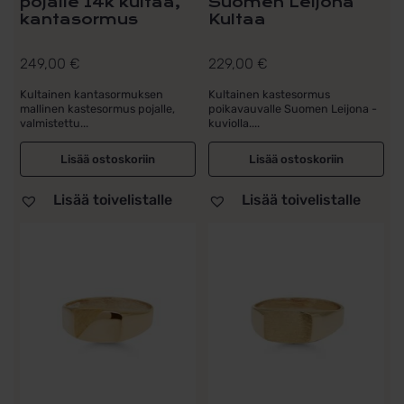
pojalle 14k kultaa,
Suomen Leijona
kantasormus
Kultaa
249,00
€
229,00
€
Kultainen kantasormuksen
Kultainen kastesormus
mallinen kastesormus pojalle,
poikavauvalle Suomen Leijona -
valmistettu...
kuviolla....
Lisää ostoskoriin
Lisää ostoskoriin
Lisää toivelistalle
Lisää toivelistalle