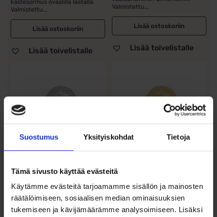
kastesormus ovaalilla laatalla.
Valmistettu...
Valmistettu...
Lisää ostoskoriin
Lisää ostoskoriin
Lisää toivelistalle
Lisää toivelistalle
Suostumus
Yksityiskohdat
Tietoja
Hopeakastesormus
Hopeakastesormus
Tämä sivusto käyttää evästeitä
kirkkaalla zirkonilla,
kirkkaalla zirkonilla,
Käytämme evästeitä tarjoamamme sisällön ja mainosten
ovaali kanta...
ovaali kanta...
räätälöimiseen, sosiaalisen median ominaisuuksien
tukemiseen ja kävijämäärämme analysoimiseen. Lisäksi
29,00
€
29,00
€