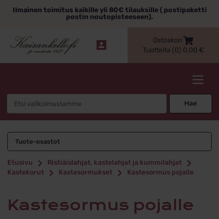
Siirry
Ilmainen toimitus kaikille yli 80€ tilauksille ( postipaketti
sisältöön
postin noutopisteeseen).
Ostoskori
Tuotteita (0)
0,00
€
Kaisankello.fi
Search
Hae
for:
Kastesormus
Tuote-osastot
pojalle
Etusivu
Ristiäislahjat, kastelahjat ja kummilahjat
Kastekorut
Kastesormukset
Kastesormus pojalle
Kastesormus pojalle