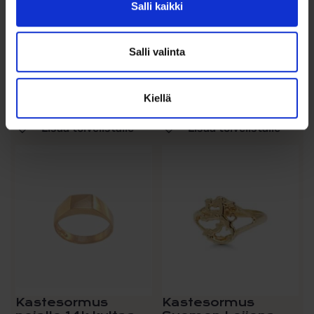
Salli kaikki
29,00
€
29,00
€
Hopeakastesormus
Hopeakastesormus pojalle,
Salli valinta
kantasormus, mattapinta
mattapintainen kantasormus
kullattu
Lisää ostoskoriin
Lisää ostoskoriin
Kiellä
Lisää toivelistalle
Lisää toivelistalle
Kastesormus
Kastesormus