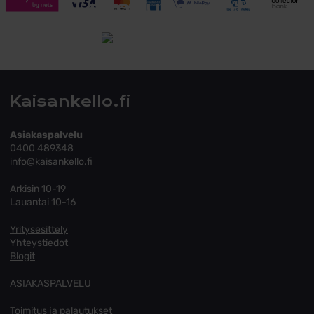
Toimitusehdot
Tutustu toimitusehtoihin
Kaisankello.fi
Asiakaspalvelu
0400 489348
info@kaisankello.fi
Arkisin 10-19
Lauantai 10-16
Yritysesittely
Yhteystiedot
Blogit
ASIAKASPALVELU
Toimitus ja palautukset