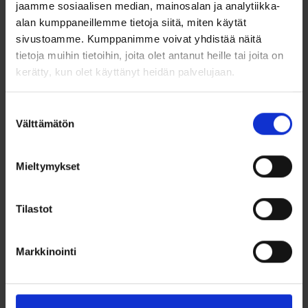
jaamme sosiaalisen median, mainosalan ja analytiikka-
Hopeinen kastesormus pojalle,
Hopeakastesormus kirkkaalla
alan kumppaneillemme tietoja siitä, miten käytät
zirkonia kivi
zirkonilla, ovaali kantasormus
sivustoamme. Kumppanimme voivat yhdistää näitä
kullattu
tietoja muihin tietoihin, joita olet antanut heille tai joita on
Lisää ostoskoriin
Lisää ostoskoriin
kerätty, kun olet käyttänyt heidän palvelujaan.
Lisää toivelistalle
Lisää toivelistalle
Suostumuksen
Välttämätön
valinta
Mieltymykset
Tilastot
Markkinointi
Hopeakastesormus
Hopeakastesormus
kantasormus,
kantasormus,
mattapinta kullattu
mattapinta