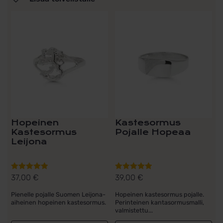
Hopeinen
Kastesormus
Kastesormus
Pojalle Hopeaa
Leijona
37,00
€
39,00
€
Arvostelu
Arvostelu
tuotteesta:
tuotteesta:
Pienelle pojalle Suomen Leijona-
Hopeinen kastesormus pojalle.
5.00
/ 5
5.00
/ 5
aiheinen hopeinen kastesormus.
Perinteinen kantasormusmalli,
valmistettu...