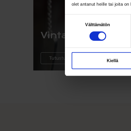
olet antanut heille tai joita o
Suostumuksen
Välttämätön
valinta
Vintage-tuotteit
Tutustu vintage-tuotteisiin
Kiellä