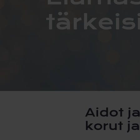
tärkeis
Aidot ja laadukkaat sormukset,
korut j