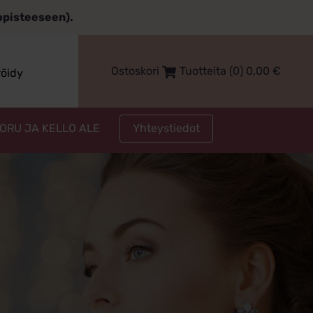
topisteeseen).
Ostoskori
Tuotteita (0)
0,00
€
röidy
Yhteystiedot
KORU JA KELLO ALE