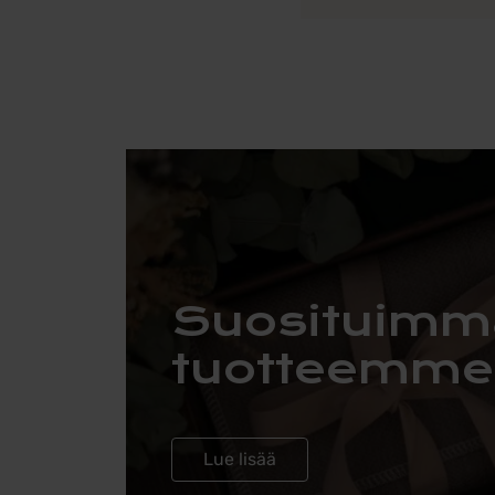
Suosituimm
tuotteemme
Lue lisää