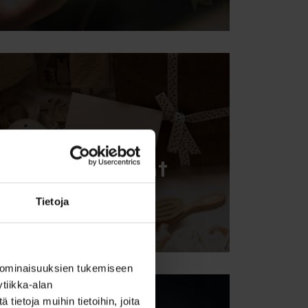
Kummilahjat
Tietoja
Tutustu lahjoihin
 ominaisuuksien tukemiseen
tiikka-alan
ietoja muihin tietoihin, joita