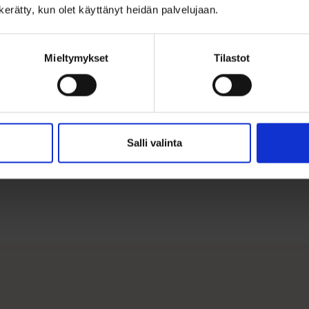
n kerätty, kun olet käyttänyt heidän palvelujaan.
Mieltymykset
Tilastot
a
Outlet
Tutustu outlet tuotteisiin
Salli valinta