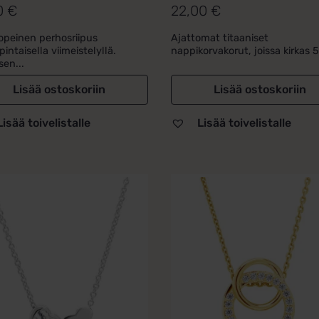
0
€
22,00
€
opeinen perhosriipus
Ajattomat titaaniset
intaisella viimeistelyllä.
nappikorvakorut, joissa kirkas 5.
sen...
Lisää ostoskoriin
Lisää ostoskoriin
Lisää toivelistalle
Lisää toivelistalle