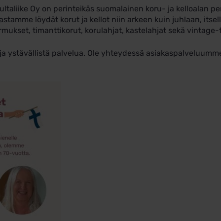
ultaliike Oy on perinteikäs suomalainen koru- ja kelloalan pe
tamme löydät korut ja kellot niin arkeen kuin juhlaan, itselle
rmukset, timanttikorut, korulahjat, kastelahjat sekä vintage-
a ja ystävällistä palvelua. Ole yhteydessä asiakaspalveluu