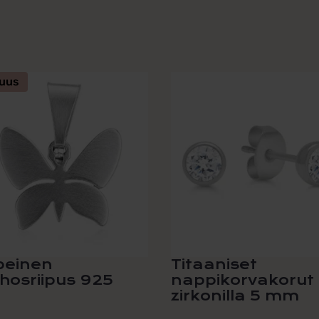
uus
peinen
Titaaniset
hosriipus 925
nappikorvakorut
zirkonilla 5 mm