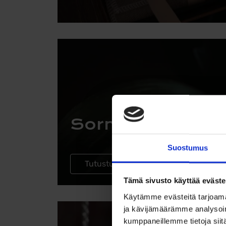
Sormukset
Suostumus
Tutustu sormuksiin
Tämä sivusto käyttää eväste
Käytämme evästeitä tarjoama
ja kävijämäärämme analysoim
kumppaneillemme tietoja siitä