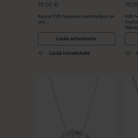
19,00
€
19,0
Kaunis 925 hopeinen perhosriipus on
925 h
siro...
mattap
Riipuk
Lisää ostoskoriin
Lisää toivelistalle