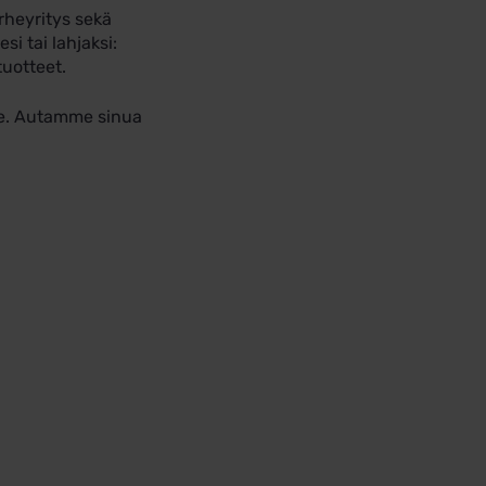
rheyritys sekä
si tai lahjaksi:
tuotteet.
mme. Autamme sinua