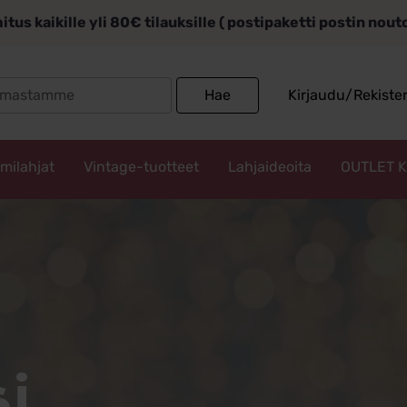
itus kaikille yli 80€ tilauksille ( postipaketti postin nou
Search
Hae
Kirjaudu/Rekiste
for:
mmilahjat
Vintage-tuotteet
Lahjaideoita
OUTLET 
i