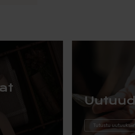
at
Uutuud
Tutustu uutuuksii