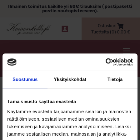
Siirry
Ilmainen toimitus kaikille yli 80€ tilauksille ( postipaketti
sisältöön
postin noutopisteeseen).
Ostoskori
Tuotteita (0)
0,00
€
Kaisankello.fi
Search
Hae
for:
Suostumus
Yksityiskohdat
Tietoja
Naisten korut
Tämä sivusto käyttää evästeitä
Käytämme evästeitä tarjoamamme sisällön ja mainosten
räätälöimiseen, sosiaalisen median ominaisuuksien
tukemiseen ja kävijämäärämme analysoimiseen. Lisäksi
jaamme sosiaalisen median, mainosalan ja analytiikka-