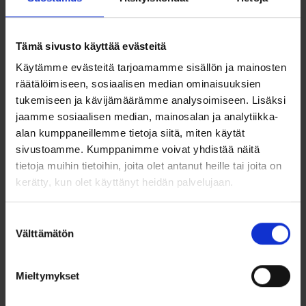
Jos tilasit sormuksen verkkokaupastamme ja huomaat,
että koko ei ole sopiva, tarjoamme mahdollisuuden koon
vaihtamiseen. Verkkokaupastamme tilatulla
mittatilaustyönä valmistetulla sormuksella ei ole
Tämä sivusto käyttää evästeitä
palautusoikeutta, mutta kokoa voi muuttaa 14
vuorokauden sisällä sormuksen toimituksesta, mikäli
Käytämme evästeitä tarjoamamme sisällön ja mainosten
sormus on käyttämätön eikä sitä ole kaiverrettu. Ole
räätälöimiseen, sosiaalisen median ominaisuuksien
yhteydessä asiakaspalveluumme, niin neuvomme sinua
tukemiseen ja kävijämäärämme analysoimiseen. Lisäksi
prosessissa ja autamme valitsemaan oikean koon.
jaamme sosiaalisen median, mainosalan ja analytiikka-
alan kumppaneillemme tietoja siitä, miten käytät
Koon muutos on mahdollista seuraaville
mittatilaustyönä valmistetuille sormuksille:
sivustoamme. Kumppanimme voivat yhdistää näitä
tietoja muihin tietoihin, joita olet antanut heille tai joita on
(Hinnat koskevat vain niitä sormuksia joiden yhteydessä
kerätty, kun olet käyttänyt heidän palvelujaan.
on linkki näihin ohjeisiin.)
Kultaiset sormukset 59€
Suostumuksen
Valkokultaiset sormukset 69€
Välttämätön
valinta
Platinasormukset 99€
Hopeasormukset 59€
Teräs- ja titaanisormukset 59€
Mieltymykset
Zirkonium, hiilikuitusormukset ja sormukset jotka
on osittain valmistettu hiilikuidusta 99€