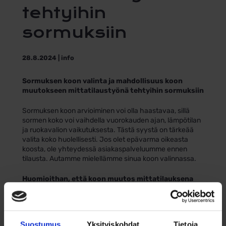
tehtyihin
sormuksiin
28.8.2024 | info
Sormuksen koon valinta ja mahdollisuus koon
muutokseen mittatilaustyönä tehtyihin sormuksiin
Sormuksen koon arvioiminen voi olla haastavaa, sillä
sormen koko voi vaihdella vuorokauden ajan, lämpötilan
ja ruokavalion vaikutuksesta. Tästä syystä on tärkeää
valita koko huolellisesti. Jos olet epävarma oikeasta
koosta, ole yhteydessä asiakaspalveluumme ennen
tilausta. Autamme mielellämme sinua koon valinnassa.
Huomioithan, että koon muutos mittatilauksena
tehtyihin sormuksiin on maksullista. Aikaa
vaihtoprosessiin kuluu noin 2-3 viikkoa, sillä
lähetämme sormuksen valmistajalle koonvaihtoon
Suostumus
Yksityiskohdat
Tietoja