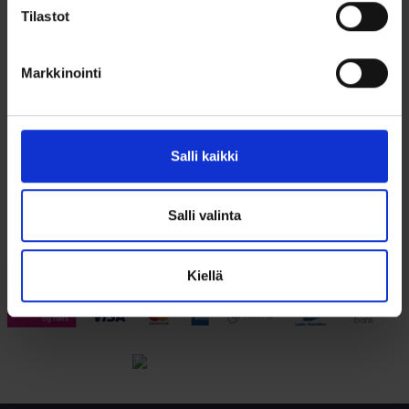
Tilastot
Markkinointi
Salli kaikki
Salli valinta
Artikkelien
Rippiristi
selaus
Kiellä