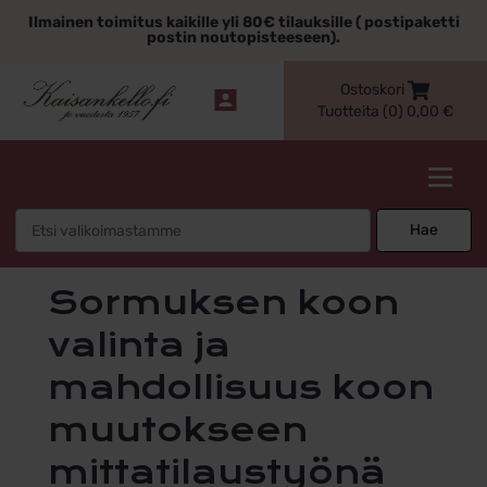
Siirry
Ilmainen toimitus kaikille yli 80€ tilauksille ( postipaketti
sisältöön
postin noutopisteeseen).
Ostoskori
Tuotteita (0)
0,00
€
Kaisankello.fi
Search
Hae
for:
Sormuksen koon
valinta ja
mahdollisuus koon
muutokseen
mittatilaustyönä