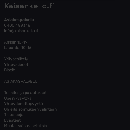
Kaisankello.fi
Asiakaspalvelu
0400 489348
info@kaisankello.fi
Arkisin 10-19
Lauantai 10-16
Yritysesittely
Yhteystiedot
Blogit
ASIAKASPALVELU
Toimitus ja palautukset
Usein kysyttyä
Yhteydenottopyyntö
Ohjeita sormuksen valintaan
Tietosuoja
Evästeet
Muuta evästeasetuksia