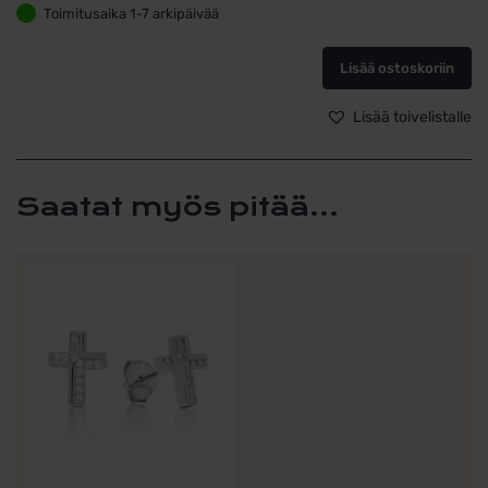
Risti-
Toimitusaika 1-7 arkipäivää
kaulakoru
–
Lisää ostoskoriin
hopeaa
ja
säihkyviä
Lisää toivelistalle
zirkoneja
määrä
Saatat myös pitää...