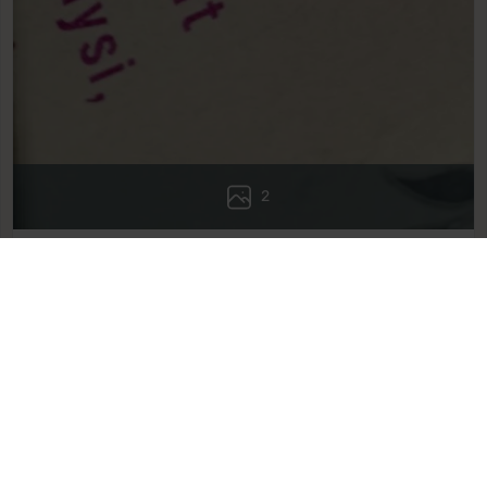
2
Nimetön
Vahvistettu ostaja
2/5
Risti oli todella mieluinen. Tänään tyttö tuli pyöräilemästä
ja risti oli tippunut. Kummallisesti oli käynyt, kun ketju oli
ehjä ja riipuksen pidike oli paikallaan. Itku tuli.