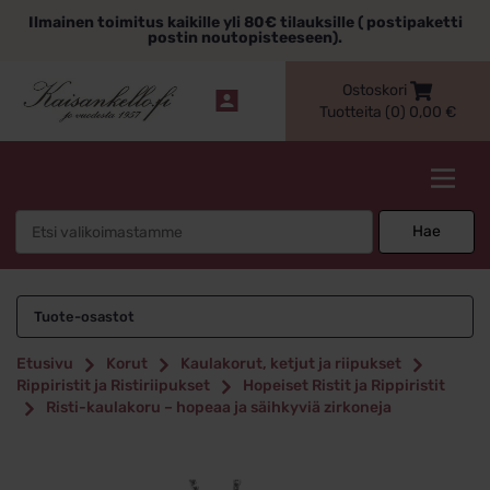
Siirry
Ilmainen toimitus kaikille yli 80€ tilauksille ( postipaketti
sisältöön
postin noutopisteeseen).
Ostoskori
Tuotteita (0)
0,00
€
Kaisankello.fi
Search
Hae
for:
Tuote-osastot
Etusivu
Korut
Kaulakorut, ketjut ja riipukset
Rippiristit ja Ristiriipukset
Hopeiset Ristit ja Rippiristit
Risti-kaulakoru – hopeaa ja säihkyviä zirkoneja