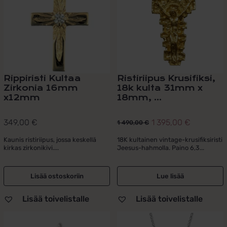
Rippiristi Kultaa
Ristiriipus Krusifiksi,
Zirkonia 16mm
18k kulta 31mm x
x12mm
18mm, ...
349,00
€
1 395,00
€
1 490,00
€
Alkuperäinen
Nykyinen
hinta
hinta
Kaunis ristiriipus, jossa keskellä
18K kultainen vintage-krusifiksiristi
kirkas zirkonikivi....
Jeesus-hahmolla. Paino 6,3...
oli:
on:
1
1
490,00 €.
395,00 €.
Lisää ostoskoriin
Lue lisää
Lisää toivelistalle
Lisää toivelistalle