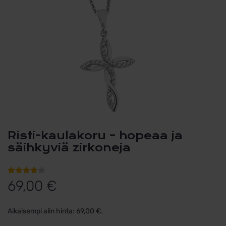
Risti-kaulakoru – hopeaa ja
säihkyviä zirkoneja
Arvio
5
69,00
€
4.00
5:stä
Aikaisempi alin hinta:
69,00
€
.
perustuen
asiakkaan