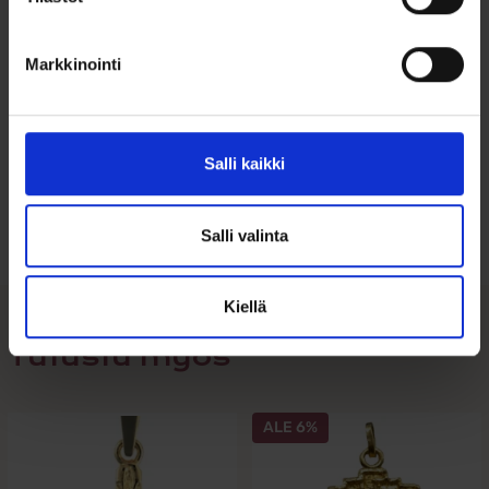
Markkinointi
Ohjeita sormuksen tai korun
Salli kaikki
koon valintaan
Tutustu ohjeisiin
Salli valinta
Kiellä
Tutustu myös
ALE 6%