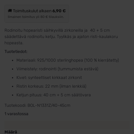
arvotukseen.
🚚 Toimituskulut alkaen
6,90 €
Ilmainen toimitus yli 80 € tilauksiin.
Rodinoitu hopearisti säihkyvillä zirkoneilla ja 40 + 5 cm
säädettävä rodinoitu ketju. Tyylikäs ja ajaton risti-kaulakoru
hopeasta.
Tuotetiedot:
Materiaali: 925/1000 sterlinghopea (100 % kierrätetty)
Viimeistely: rodinointi (tummumista estävä)
Kivet: synteettiset kirkkaat zirkonit
Ristin korkeus: 22 mm (ilman lenkkiä)
Ketjun pituus: 40 cm + 5 cm säätövara
Tuotekoodi:
BOL-N1331Z/40-45cm
1 varastossa
Määrä