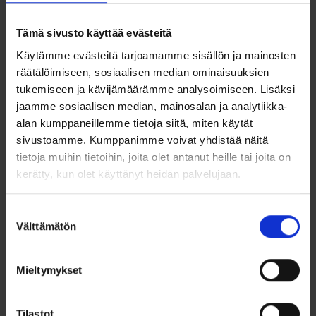
ajattoman ilmeen. Risti on valmistettu 100 % kierrätetystä
925 sterlinghopeasta ja päällystetty rodinoinnilla, joka antaa
Tämä sivusto käyttää evästeitä
kauniin kirkkaan pinnan ja suojaa tummumista vastaan. Ristin
pintaa koristavat säihkyvät synteettiset zirkonit, jotka
Käytämme evästeitä tarjoamamme sisällön ja mainosten
heijastavat valoa näyttävästi.
räätälöimiseen, sosiaalisen median ominaisuuksien
tukemiseen ja kävijämäärämme analysoimiseen. Lisäksi
Riipus on 22 mm korkea (ilman lenkkiä), ja mukana tulee 40 +
5 cm säädettävä rodinoitu ketju, joka istuu kauniisti eri
jaamme sosiaalisen median, mainosalan ja analytiikka-
kaulanmittoihin. Korun hillitty mutta näyttävä muotoilu tekee
alan kumppaneillemme tietoja siitä, miten käytät
siitä täydellisen niin arkeen kuin juhlaan – sekä ajattoman
sivustoamme. Kumppanimme voivat yhdistää näitä
lahjan tärkeään hetkeen.
tietoja muihin tietoihin, joita olet antanut heille tai joita on
Tuotetiedot:
kerätty, kun olet käyttänyt heidän palvelujaan.
Materiaali: 925/1000 sterlinghopea (100 % kierrätetty)
Suostumuksen
Välttämätön
Viimeistely: rodinointi (tummumista estävä)
valinta
Kivet: synteettiset kirkkaat zirkonit
Mieltymykset
Ristin korkeus: 22 mm (ilman lenkkiä)
Ketjun pituus: 40 cm + 5 cm säätövara
Tilastot