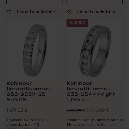
Lisää toivelistalle
Lisää toivelistalle
ALE 13%
Kohinoor
Kohinoor
timanttisormus
timanttisormus
033-953V-25
033-S5444V yht
5×0,05...
1,00ct ...
1 679,00
€
3 495,00
€
3 995,00
€
Alkuperäinen
Nykyinen
hinta
hinta
Kohinoor 033-953V-25 -
Kohinoor Denise -timanttisormus
timanttisormus 14K
14K valkokullasta. Yhteensä...
oli:
on: