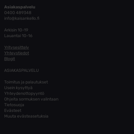
Asiakaspalvelu
0400 489348
info@kaisankello.fi
Arkisin 10-19
Lauantai 10-16
Yritysesittely
Yhteystiedot
Blogit
ASIAKASPALVELU
Toimitus ja palautukset
Usein kysyttyä
Yhteydenottopyyntö
Ohjeita sormuksen valintaan
Tietosuoja
Evästeet
Muuta evästeasetuksia