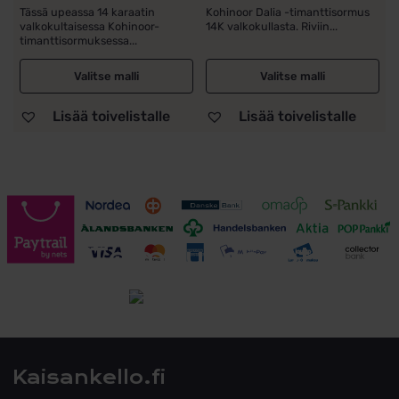
hinta
hinta
Tässä upeassa 14 karaatin
Kohinoor Dalia -timanttisormus
valkokultaisessa Kohinoor-
14K valkokullasta. Riviin...
oli:
on:
timanttisormuksessa...
2
2
796,00 €.
495,00 €.
Valitse malli
Valitse malli
Lisää toivelistalle
Lisää toivelistalle
Toimitusehdot
Tutustu toimitusehtoihin
Kaisankello.fi