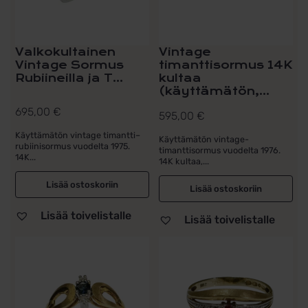
Valkokultainen
Vintage
Vintage Sormus
timanttisormus 14K
Rubiineilla ja T...
kultaa
(käyttämätön,...
695,00
€
595,00
€
Käyttämätön vintage timantti–
Käyttämätön vintage-
rubiinisormus vuodelta 1975.
timanttisormus vuodelta 1976.
14K...
14K kultaa,...
Lisää ostoskoriin
Lisää ostoskoriin
Lisää toivelistalle
Lisää toivelistalle