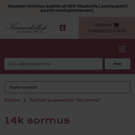
Siirry
Ilmainen toimitus kaikille yli 80€ tilauksille ( postipaketti
sisältöön
postin noutopisteeseen).
Ostoskori
Tuotteita (0)
0,00
€
Kaisankello.fi
Search
Hae
for:
14k sormus
Tuote-osastot
Etusivu
Tuotteet avainsanalla “14k sormus”
14k sormus