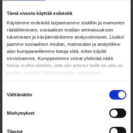
Tämä sivusto käyttää evästeitä
Käytämme evästeitä tarjoamamme sisällön ja mainosten
räätälöimiseen, sosiaalisen median ominaisuuksien
tukemiseen ja kävijämäärämme analysoimiseen. Lisäksi
jaamme sosiaalisen median, mainosalan ja analytiikka-
alan kumppaneillemme tietoja siitä, miten käytät
sivustoamme. Kumppanimme voivat yhdistää näitä
Kohinoor Juliette
Kohinoor
timanttisormus
timanttisormus
tietoja muihin tietoihin, joita olet antanut heille tai joita on
033-204V-11 ko...
033-T5258V 0,25
kerätty, kun olet käyttänyt heidän palvelujaan.
W/S/VSB...
1 198,00
€
1 725,00
€
1 975,00
€
Suostumuksen
Alkuperäinen
Nykyinen
Välttämätön
Kohinoor Juliette -
valinta
hinta
hinta
Kohinoor 033-15258V -
timanttisormus 14K
timanttisormus 14K
oli:
on:
valkokullasta. 0,11...
valkokullasta. Yhteensä...
1
1
Mieltymykset
Valitse malli
975,00 €.
725,00 €.
Valitse malli
Lisää toivelistalle
Lisää toivelistalle
Tilastot