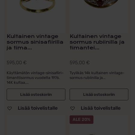
Kultainen vintage
Kultainen vintage
sormus sinisafiirilla
sormus rubiinilla ja
ja tima...
timantei...
595,00
€
595,00
€
Käyttämätön vintage-sinisafiiri–
Tyylikäs 14k kultainen vintage-
timanttisormus vuodelta 1976.
sormus rubiinilla ja...
14K kultaa,...
Lisää ostoskoriin
Lisää ostoskoriin
Lisää toivelistalle
Lisää toivelistalle
ALE 20%