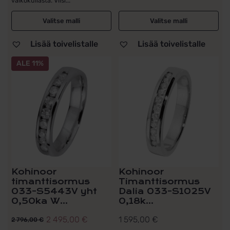
valkokullasta. Viisi...
3
3
995,00 €.
495,00 €.
Valitse malli
Valitse malli
Lisää toivelistalle
Lisää toivelistalle
ALE 11%
Kohinoor
Kohinoor
timanttisormus
Timanttisormus
033-S5443V yht
Dalia 033-S1025V
0,50ka W...
0,18k...
2 495,00
€
1 595,00
€
2 796,00
€
Alkuperäinen
Nykyinen