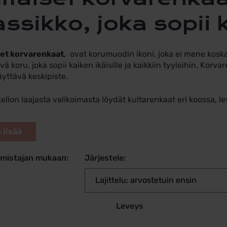
assikko, joka sopii k
set korvarenkaat
, ovat korumuodin ikoni, joka ei mene kosk
vä koru, joka sopii kaiken ikäisille ja kaikkiin tyyleihin. Kor
yttävä keskipiste.
ellon laajasta valikoimasta löydät kultarenkaat eri koossa, le
lmistajan mukaan:
Järjestele:
Leveys