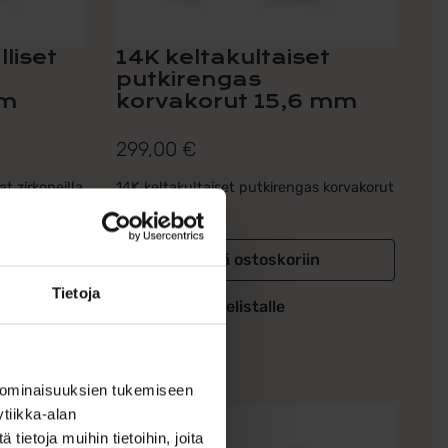
liset
14K keltakultaiset
putkirengas
mm
korvakorut 15,6 mm
299,00
€
at zirkoneilla
14K keltakultaiset putkirengas korvakorut
15,6 mm...
Lisää ostoskoriin
Tietoja
Lisää toivelistalle
 ominaisuuksien tukemiseen
tiikka-alan
ietoja muihin tietoihin, joita