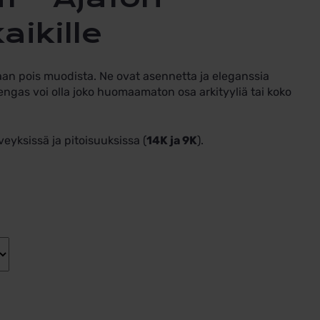
aikille
aan pois muodista. Ne ovat asennetta ja eleganssia
varengas voi olla joko huomaamaton osa arkityyliä tai koko
veyksissä ja pitoisuuksissa (
14K ja 9K
).