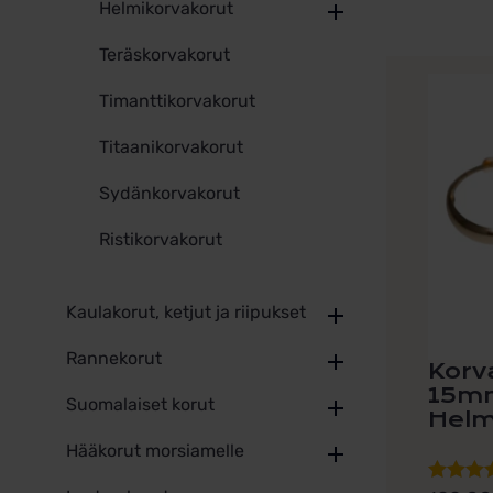
Helmikorvakorut
Teräskorvakorut
Timanttikorvakorut
Titaanikorvakorut
Sydänkorvakorut
Ristikorvakorut
Kaulakorut, ketjut ja riipukset
Rannekorut
Korv
15m
Suomalaiset korut
Helm
Hääkorut morsiamelle