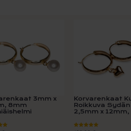
arenkaat 3mm x
Korvarenkaat K
m, 8mm
Roikkuva Sydän
iäishelmi
2,5mm x 12mm, 