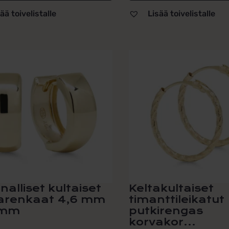
ää toivelistalle
Lisää toivelistalle
alliset kultaiset
Keltakultaiset
arenkaat 4,6 mm
timanttileikatut
 mm
putkirengas
korvakor...