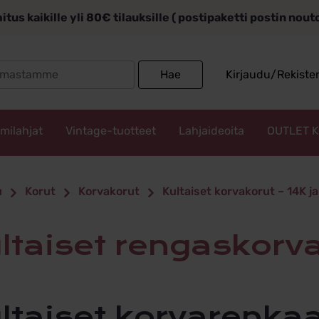
itus kaikille yli 80€ tilauksille ( postipaketti postin nou
Search
Hae
Kirjaudu/Rekiste
for:
mmilahjat
Vintage-tuotteet
Lahjaideoita
OUTLET 
et
u
Korut
Korvakorut
Kultaiset korvakorut – 14K j
korvakorut
ultaiset rengaskorv