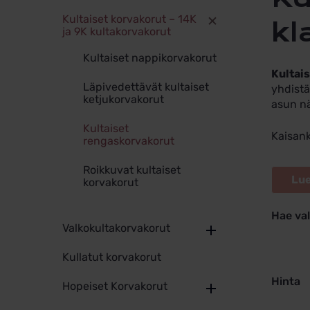
Kultaiset korvakorut – 14K
kl
ja 9K kultakorvakorut
Kultaiset nappikorvakorut
Kultai
Läpivedettävät kultaiset
yhdistä
ketjukorvakorut
asun nä
Kultaiset
Kaisank
rengaskorvakorut
Roikkuvat kultaiset
korvakorut
Hae va
Valkokultakorvakorut
Kullatut korvakorut
Hinta
Hopeiset Korvakorut