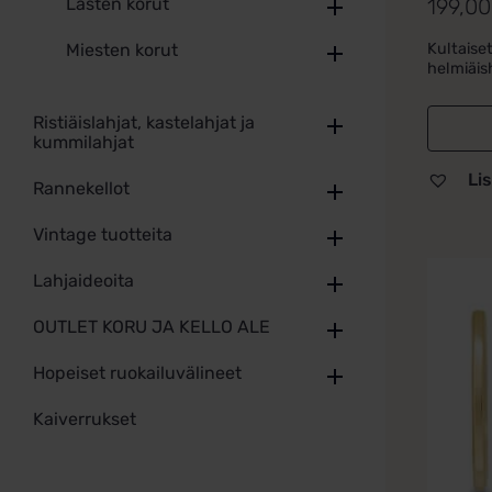
199,0
Arvoste
Lasten korut
tuottees
Kultaise
Miesten korut
5.00
/ 5
helmiäish
Ristiäislahjat, kastelahjat ja
kummilahjat
Lis
Rannekellot
Vintage tuotteita
Lahjaideoita
OUTLET KORU JA KELLO ALE
Hopeiset ruokailuvälineet
Kaiverrukset