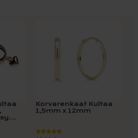
ultaa
Korvarenkaat Kultaa
,
1,5mm x 12mm
sy...