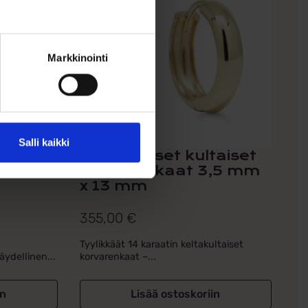
Markkinointi
Salli kaikki
Saranalliset kultaiset
vakorut
korvarenkaat 3,5 mm
x 13 mm
355,00
€
Tyylikkäät 14 karaatin keltakultaiset
äydellinen...
korvarenkaat –...
in
Lisää ostoskoriin