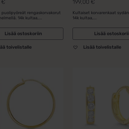
0
€
199,00
€
lu
Arvostelu
ta:
tuotteesta:
t puolipyöreät rengaskorvakorut
Kultaiset korvarenkaat sydänr
5.00
/ 5
elmellä. 14k kultaa,...
14k kultaa,...
Lisää ostoskoriin
Lisää ostoskori
ää toivelistalle
Lisää toivelistalle