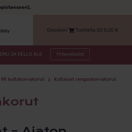
topisteeseen).
Ostoskori
Tuotteita (0)
0,00
€
röidy
Yhteystiedot
KORU JA KELLO ALE
a 9K kultakorvakorut
Kultaiset rengaskorvakorut
akorut