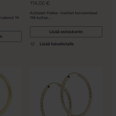
114,00
€
Kultaiset Flakka- malliset korvarenkaat
orvakorut 14
14k kultaa,...
Lisää ostoskoriin
in
Lisää toivelistalle