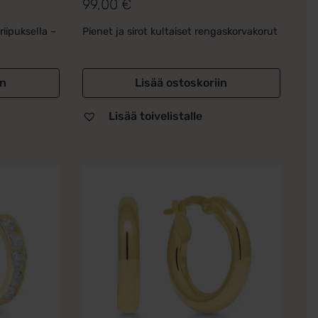
99,00
€
Arvostelu
tuotteesta:
iipuksella –
Pienet ja sirot kultaiset rengaskorvakorut
5.00
/ 5
in
Lisää ostoskoriin
Lisää toivelistalle