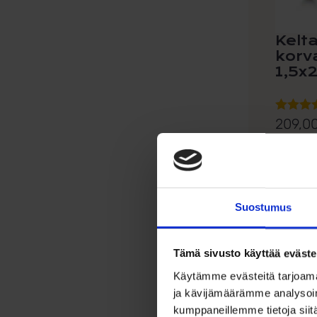
Kelta
korv
1,5
209,0
Arvoste
tuottees
Klassise
4.50
/ 5
leveys 1,
Suostumus
Lis
Tämä sivusto käyttää eväste
Käytämme evästeitä tarjoama
ja kävijämäärämme analysoim
kumppaneillemme tietoja siitä