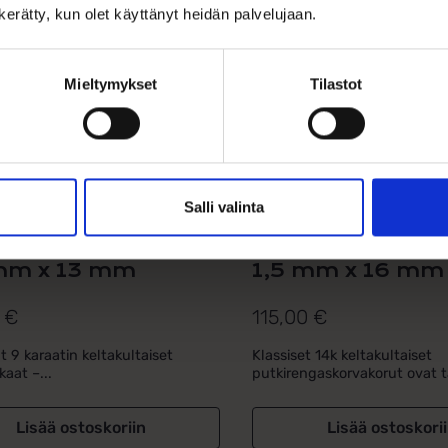
n kerätty, kun olet käyttänyt heidän palvelujaan.
Mieltymykset
Tilastot
Salli valinta
nalliset 9k
Keltakultaiset
aiset korvarenkaat
putkirengaskor
mm x 13 mm
1,5 mm x 16 mm
0
€
115,00
€
t 9 karaatin keltakultaiset
Klassiset 14k keltakultaiset
aat –...
putkirengaskorvakorut ovat t
Lisää ostoskoriin
Lisää ostoskori