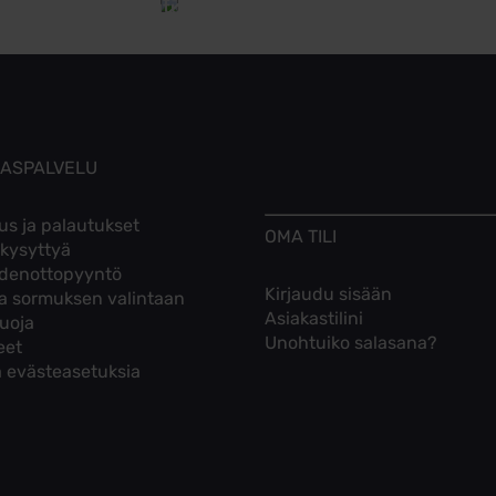
Tutustu toimitusehtoihin
KASPALVELU
us ja palautukset
OMA TILI
 kysyttyä
denottopyyntö
Kirjaudu sisään
ta sormuksen valintaan
Asiakastilini
suoja
Unohtuiko salasana?
eet
 evästeasetuksia