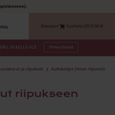
topisteeseen).
Ostoskori
Tuotteita (0)
0,00
€
röidy
Yhteystiedot
KORU JA KELLO ALE
ketjut
kaulakorut ja riipukset
Kultaketjut (Ilman riipusta)
jut riipukseen