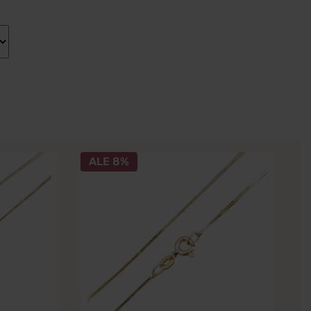
Tällä
ALE 8%
tuotteella
on
useampi
muunnelma.
Voit
tehdä
valinnat
tuotteen
sivulla.