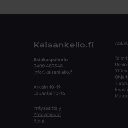
Kaisankello.fi
ASIA
Toimit
Asiakaspalvelu
Usein
0400 489348
Yhtey
info@kaisankello.fi
Ohjei
Tieto
Arkisin 10-19
Eväst
Lauantai 10-16
Muuta
Yritysesittely
Yhteystiedot
Blogit