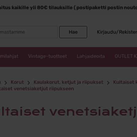
itus kaikille yli 80€ tilauksille ( postipaketti postin nou
Search
Hae
Kirjaudu/Rekiste
for:
mmilahjat
Vintage-tuotteet
Lahjaideoita
OUTLET 
et venetsia
u
Korut
Kaulakorut, ketjut ja riipukset
Kultaiset 
aiset venetsiaketjut riipukseen
een
ultaiset venetsiaket