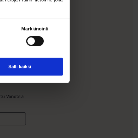
Markkinointi
ketju
mm
Salli kaikki
..
ttu Venetsia