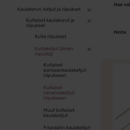
Hae va
Kaulakorut, ketjut ja riipukset
Kultaiset kaulakorut ja
riipukset
Hinta
Kulta riipukset
Kultaketjut (Ilman
riipusta)
Kultaiset
Tällä
panssarikaulaketjut
tuotteel
riipukseen
on
useamp
Kultaiset
muunne
venetsiaketjut
riipukseen
Voit
tehdä
Muut kultaiset
valinna
kaulaketjut
tuottee
sivulla.
9 karaatin kaulaketjut