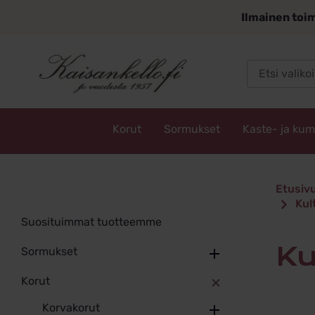
Siirry
Ilmainen toim
sisältöön
Korut
Sormukset
Kaste- ja ku
Kaisankello.fi
Kultais
Etusiv
Kult
riipuks
Suosituimmat tuotteemme
K
Sormukset
Korut
Korvakorut