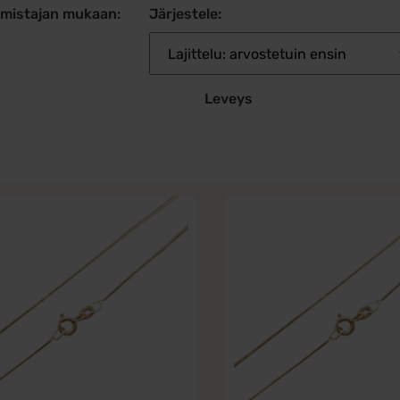
lmistajan mukaan:
Järjestele:
Leveys
Tällä
la
tuotteella
on
i
useampi
lma.
muunnelma.
Voit
tehdä
t
valinnat
n
tuotteen
sivulla.