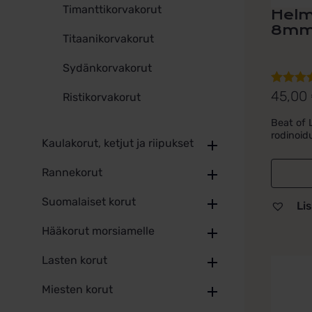
Timanttikorvakorut
Helm
8mm
Titaanikorvakorut
Sydänkorvakorut
45,00
Arvoste
Ristikorvakorut
tuottees
Beat of 
5.00
/ 5
rodinoid
Kaulakorut, ketjut ja riipukset
Rannekorut
Suomalaiset korut
Lis
Hääkorut morsiamelle
Lasten korut
Miesten korut