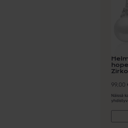
Helm
hope
Zirko
99,00
Näissä k
yhdistyvä