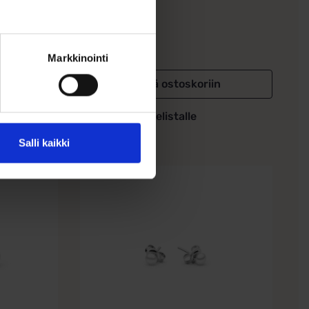
99,00
€
veden
Markkinointi
in
Lisää ostoskoriin
Lisää toivelistalle
Salli kaikki