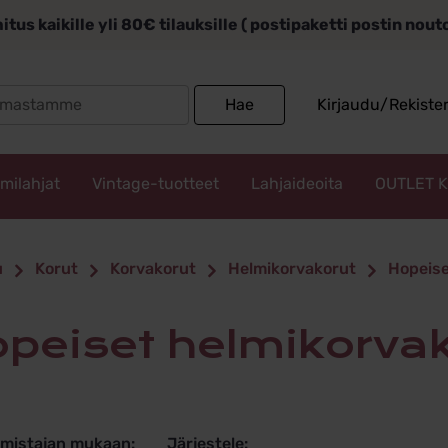
itus kaikille yli 80€ tilauksille ( postipaketti postin nou
Search
Hae
Kirjaudu/Rekiste
for:
mmilahjat
Vintage-tuotteet
Lahjaideoita
OUTLET 
t helmiko
u
Korut
Korvakorut
Helmikorvakorut
Hopeise
Hopeiset helmikorva
lmistajan mukaan:
Järjestele: