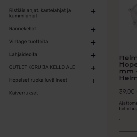
Ristiäislahjat, kastelahjat ja
kummilahjat
Rannekellot
Vintage tuotteita
Lahjaideoita
Helm
Hope
OUTLET KORU JA KELLO ALE
mm 
Helm
Hopeiset ruokailuvälineet
39,00
Kaiverrukset
Ajattoma
helmihop