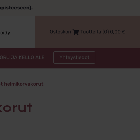
topisteeseen).
Ostoskori
Tuotteita (0)
0,00
€
röidy
Yhteystiedot
KORU JA KELLO ALE
rvakorut
t helmikorvakorut
korut