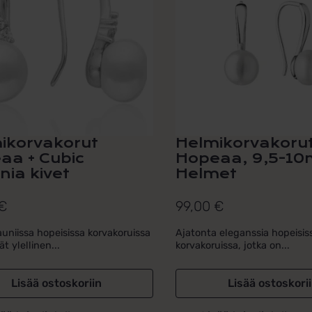
ikorvakorut
Helmikorvakorut
aa + Cubic
Hopeaa, 9,5-1
nia kivet
Helmet
€
99,00
€
auniissa hopeisissa korvakoruissa
Ajatonta eleganssia hopeisis
t ylellinen...
korvakoruissa, jotka on...
Lisää ostoskoriin
Lisää ostoskori