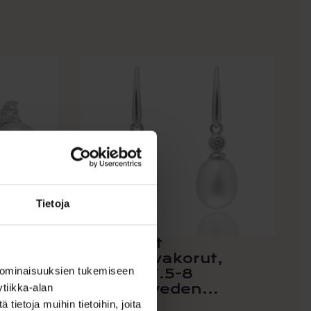
Tietoja
Roikkuvat
t
helmikorvakorut,
 ominaisuuksien tukemiseen
hopeaa 7.5-8
makeanveden...
tiikka-alan
ietoja muihin tietoihin, joita