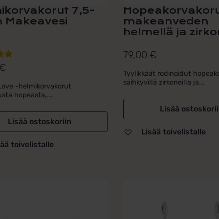
ikorvakorut 7,5-
Hopeakorvakor
 Makeavesi
makeanveden
helmellä ja zirko
79,00
€
€
lu
Tyylikkäät rodinoidut hopeak
ta:
säihkyvillä zirkoneilla ja...
Love -helmikorvakorut
usta hopeasta,...
Lisää ostoskori
Lisää ostoskoriin
Lisää toivelistalle
ää toivelistalle