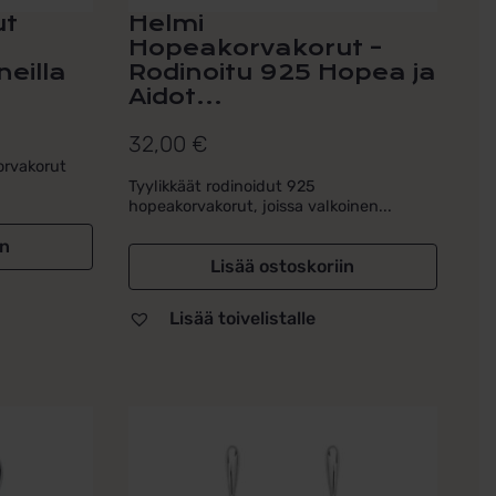
ut
Helmi
Hopeakorvakorut –
neilla
Rodinoitu 925 Hopea ja
Aidot...
32,00
€
orvakorut
Tyylikkäät rodinoidut 925
hopeakorvakorut, joissa valkoinen...
in
Lisää ostoskoriin
Lisää toivelistalle