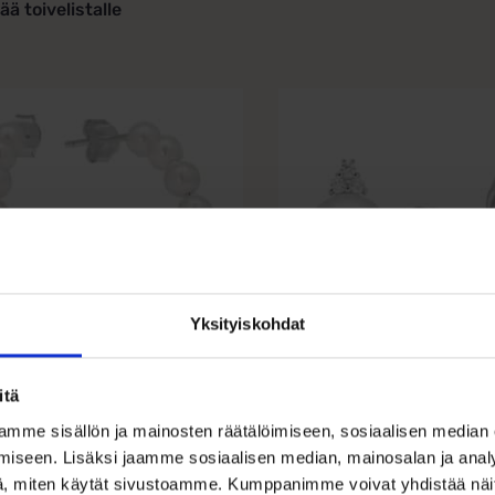
ää toivelistalle
Yksityiskohdat
iset renkaat
Hopeiset
itä
iäshelmillä,
helmikorvakoru
mme sisällön ja mainosten räätälöimiseen, sosiaalisen median
ikiinnityksellä
zirkoneilla
iseen. Lisäksi jaamme sosiaalisen median, mainosalan ja analy
€
55,00
€
, miten käytät sivustoamme. Kumppanimme voivat yhdistää näitä t