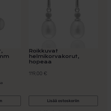
,
Roikkuvat
0mm
helmikorvakorut,
hopeaa
119,00
€
sa
in
Lisää ostoskoriin