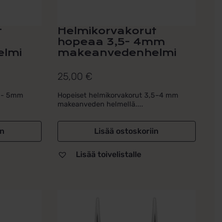
t
Helmikorvakorut
hopeaa 3,5- 4mm
lmi
makeanvedenhelmi
25,00
€
,5- 5mm
Hopeiset helmikorvakorut 3,5–4 mm
makeanveden helmellä....
in
Lisää ostoskoriin
Lisää toivelistalle