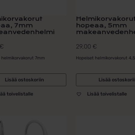
ikorvakorut
Helmikorvakoru
eaa, 7mm
hopeaa, 5mm
eanvedenhelmi
makeanvedenhe
€
29,00
€
t helmikorvakorut 7mm
Hopeiset helmikorvakorut 4
Lisää ostoskoriin
Lisää ostoskori
ää toivelistalle
Lisää toivelistalle