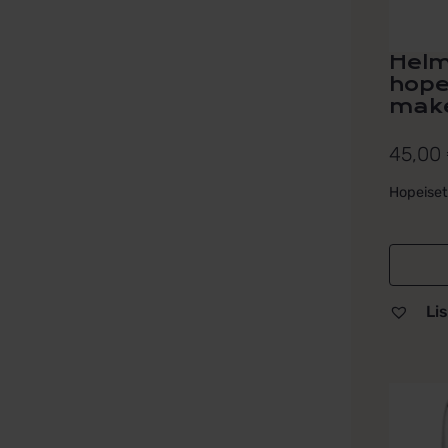
Helm
hop
mak
45,00
Hopeise
Lis