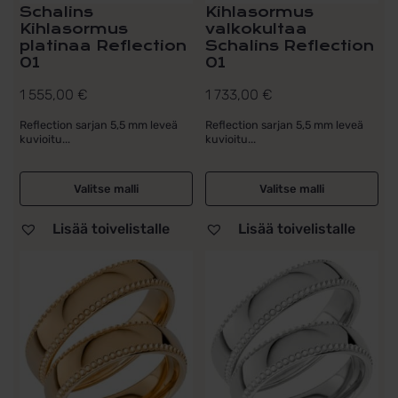
Schalins
Kihlasormus
Kihlasormus
valkokultaa
platinaa Reflection
Schalins Reflection
01
01
1 555,00
€
1 733,00
€
Reflection sarjan 5,5 mm leveä
Reflection sarjan 5,5 mm leveä
kuvioitu...
kuvioitu...
Valitse malli
Valitse malli
Lisää toivelistalle
Lisää toivelistalle