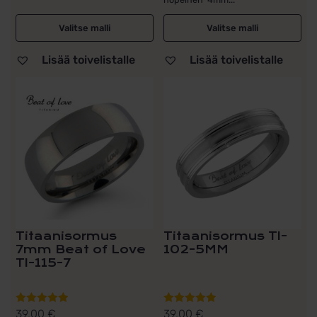
Valitse malli
Valitse malli
Lisää toivelistalle
Lisää toivelistalle
Tällä
Tällä
tuotteella
tuotteella
on
on
useampi
useampi
muunnelma.
muunnelma.
Voit
Voit
tehdä
tehdä
valinnat
valinnat
tuotteen
tuotteen
sivulla.
sivulla.
Titaanisormus
Titaanisormus TI-
7mm Beat of Love
102-5MM
TI-115-7
39,00
€
39,00
€
Arvostelu
Arvostelu