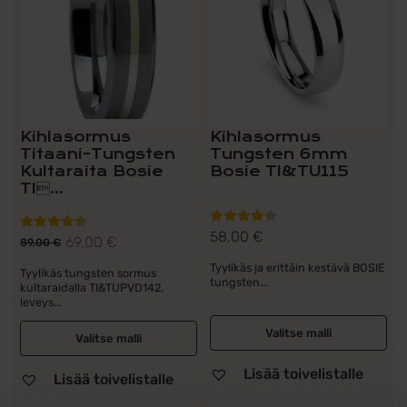
muunnelma.
muunnelma.
Voit
Voit
tehdä
tehdä
valinnat
valinnat
tuotteen
tuotteen
sivulla.
sivulla.
Kihlasormus
Kihlasormus
Titaani-Tungsten
Tungsten 6mm
Kultaraita Bosie
Bosie TI&TU115
TI...
58,00
€
Arvostelu
69,00
€
Arvostelu
89,00
€
Alkuperäinen
Nykyinen
tuotteesta:
tuotteesta:
Tyylikäs ja erittäin kestävä BOSIE
hinta
hinta
Tyylikäs tungsten sormus
4.40
/ 5
4.50
/ 5
tungsten...
kultaraidalla TI&TUPVD142,
oli:
on:
leveys...
89,00 €.
69,00 €.
Valitse malli
Valitse malli
Lisää toivelistalle
Lisää toivelistalle