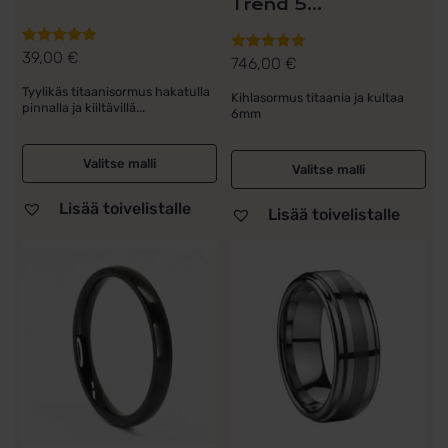
Trend 5...
39,00
€
Arvostelu
746,00
€
Arvostelu
tuotteesta:
tuotteesta:
Tyylikäs titaanisormus hakatulla
Kihlasormus titaania ja kultaa
5.00
/ 5
5.00
/ 5
pinnalla ja kiiltävillä...
6mm
Valitse malli
Valitse malli
Lisää toivelistalle
Lisää toivelistalle
Tällä
tuotteella
on
useampi
muunnelma.
Voit
tehdä
valinnat
tuotteen
sivulla.