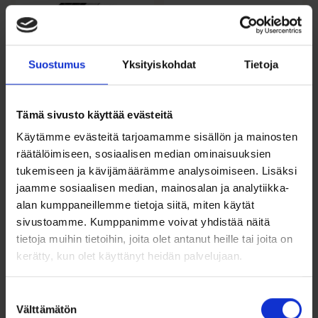
Tällä
tuotteella
on
useampi
muunnelma.
Suostumus
Yksityiskohdat
Tietoja
Voit
tehdä
valinnat
tuotteen
Tämä sivusto käyttää evästeitä
sivulla.
Käytämme evästeitä tarjoamamme sisällön ja mainosten
räätälöimiseen, sosiaalisen median ominaisuuksien
Kihlasormus
Schalins
titaani-musta PVD
Titaanikihlasormus
tukemiseen ja kävijämäärämme analysoimiseen. Lisäksi
Bosie TICMPVD-
Ice-kuviolla 6mm
jaamme sosiaalisen median, mainosalan ja analytiikka-
128-6 TA...
alan kumppaneillemme tietoja siitä, miten käytät
199,00
€
sivustoamme. Kumppanimme voivat yhdistää näitä
82,00
€
Arvostelu
tietoja muihin tietoihin, joita olet antanut heille tai joita on
Schalins titaanikihlasormus 6
tuotteesta:
mm Ice pintakuvioinnilla....
kerätty, kun olet käyttänyt heidän palvelujaan.
Musta taottu titaanisormus 6mm
4.00
/ 5
Valitse malli
Suostumuksen
Välttämätön
valinta
Valitse malli