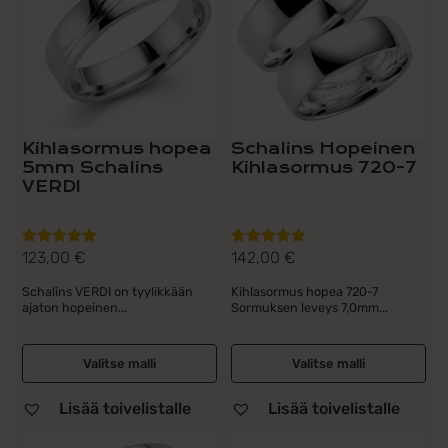
Kihlasormus hopea
Schalins Hopeinen
5mm Schalins
Kihlasormus 720-7
VERDI
123,00
€
142,00
€
Arvostelu
Arvostelu
tuotteesta:
tuotteesta:
Schalins VERDI on tyylikkään
Kihlasormus hopea 720-7
5.00
/ 5
5.00
/ 5
ajaton hopeinen...
Sormuksen leveys 7,0mm...
Valitse malli
Valitse malli
Lisää toivelistalle
Lisää toivelistalle