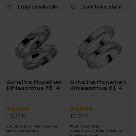
Lisää toivelistalle
Lisää toivelistalle
Schalins Hopeinen
Schalins Hopeinen
Kihlasormus 76-4
Kihlasormus 61-4
113,00
€
112,00
€
Arvostelu
Arvostelu
tuotteesta:
tuotteesta:
Kaunis ja erikoinen hopeinen
Kaunis reunasta
5.00
/ 5
5.00
/ 5
4mm kihlasormus,...
timanttileikkauksin koristeltu
hopeinen 4mm...