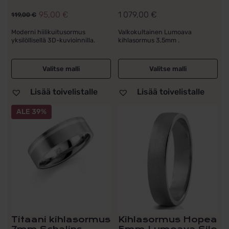
95,00
€
1 079,00
€
119,00
€
Alkuperäinen
Nykyinen
hinta
hinta
Moderni hiilikuitusormus
Valkokultainen Lumoava
yksilöllisellä 3D-kuvioinnilla.
kihlasormus 3,5mm .
oli:
on:
119,00 €.
95,00 €.
Valitse malli
Valitse malli
Lisää toivelistalle
Lisää toivelistalle
Tällä
ALE 39%
tuotteella
on
useampi
muunnelma.
Voit
tehdä
valinnat
tuotteen
sivulla.
Titaani kihlasormus
Kihlasormus Hopea