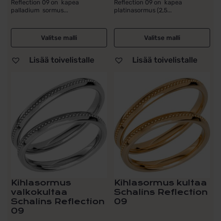
Reflection 09 on kapea
Reflection 09 on kapea
palladium sormus...
platinasormus (2,5...
Valitse malli
Valitse malli
Lisää toivelistalle
Lisää toivelistalle
Kihlasormus
Kihlasormus kultaa
valkokultaa
Schalins Reflection
Schalins Reflection
09
09