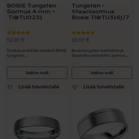
BOSIE Tungsten
Tungsten -
Sormus 4 mm –
titaanisormus
TI&TU0231
Bosie TI&TU316J/7
52,00
€
62,00
€
Arvostelu
Arvostelu
tuotteesta:
tuotteesta:
Tyylikäs ja erittäin kestävä BOSIE
Bosie tungsten-karbidista ja
5.00
/ 5
5.00
/ 5
tungsten...
titaanista valmistettu sormus,...
Valitse malli
Valitse malli
Lisää toivelistalle
Lisää toivelistalle