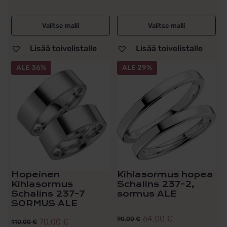
Valitse malli
Valitse malli
Lisää toivelistalle
Lisää toivelistalle
Tällä
Tällä
ALE 36%
ALE 29%
tuotteella
tuotteella
on
on
useampi
useampi
muunnelma.
muunnelma.
Voit
Voit
tehdä
tehdä
valinnat
valinnat
tuotteen
tuotteen
sivulla.
sivulla.
Hopeinen
Kihlasormus hopea
Kihlasormus
Schalins 237-2,
Schalins 237-7
sormus ALE
SORMUS ALE
64,00
€
90,00
€
70,00
€
110,00
€
Alkuperäinen
Nykyinen