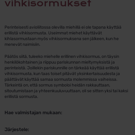
vihkisormukset
Perinteisesti avioliitossa olevilla miehillä ei ole tapana käyttää
erillistä vihkisormusta. Useimmat miehet käyttävät
kihlasormustaan myös vihkisormuksena sen jälkeen, kun he
menevät naimisiin.
Päätös siitä, tuleeko miehelle erillinen vihkisormus, on täysin
henkilökohtainen ja riippuu pariskunnan mieltymyksistä ja
perinteistä. Joillekin pariskunnille on tärkeää käyttää erillistä
vihkisormusta, kun taas toiset pitävät yksinkertaisuudesta ja
päättävät käyttää samaa sormusta molemmissa vaiheissa.
Tärkeintä on, että sormus symboloi heidän rakkauttaan,
sitoutumistaan ja yhteenkuuluvuuttaan, oli se sitten yksi tai kaksi
erillistä sormusta.
Hae valmistajan mukaan:
Järjestele: