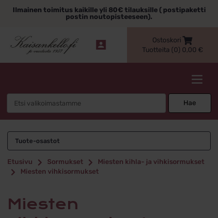
Siirry
Ilmainen toimitus kaikille yli 80€ tilauksille ( postipaketti
sisältöön
postin noutopisteeseen).
Ostoskori
Tuotteita (0)
0,00
€
Kaisankello.fi
Search
Hae
for:
Miesten
Tuote-osastot
vihkisormukset
Etusivu
Sormukset
Miesten kihla- ja vihkisormukset
Miesten vihkisormukset
Miesten