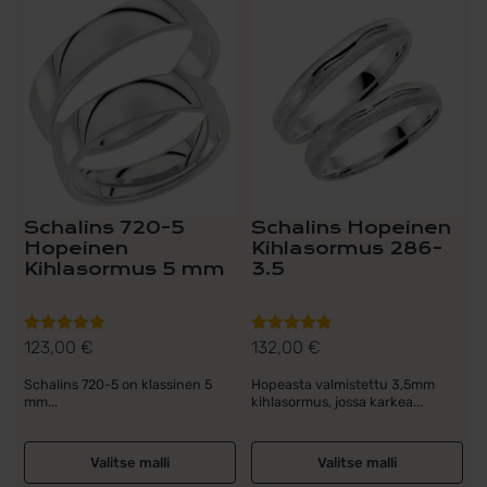
Schalins 720-5
Schalins Hopeinen
Hopeinen
Kihlasormus 286-
Kihlasormus 5 mm
3.5
123,00
€
132,00
€
Arvostelu
Arvostelu
tuotteesta:
tuotteesta:
Schalins 720-5 on klassinen 5
Hopeasta valmistettu 3,5mm
5.00
/ 5
5.00
/ 5
mm...
kihlasormus, jossa karkea...
Valitse malli
Valitse malli