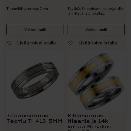
tuotteesta:
tuotteesta:
Titaanikihlasormus 7mm
Tyylikäs titaanisormus harjatulla
5.00
/ 5
5.00
/ 5
ja kiiltävällä pinnalla...
Valitse malli
Valitse malli
Lisää toivelistalle
Lisää toivelistalle
Tällä
tuotteella
on
useampi
muunnelma.
Voit
tehdä
valinnat
tuotteen
sivulla.
Titaanisormus
Kihlasormus
Taottu TI-415-5MM
titaania ja 14k
kultaa Schalins