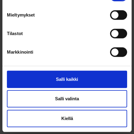
Lisää toivelistalle
Lisää toivelistalle
Mieltymykset
Tilastot
Markkinointi
Salli kaikki
Schalins
Schalins
Titaanikihlasormus
Titaanikihlasormus
Ice-kuviolla 5mm
Ice-kuviolla 4mm
Salli valinta
199,00
€
199,00
€
Kiellä
Schalins titaanikihlasormus 5
Schalins titaanikihlasormus 4
mm Ice pintakuvioinnilla....
mm Ice pintakuvioinnilla....