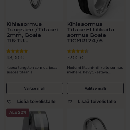
valinnat
valinnat
tuotteen
tuotteen
sivulla.
sivulla.
Kihlasormus
Kihlasormus
Tungsten /Titaani
Titaani-Hiilikuitu
2mm, Bosie
sormus Bosie
TI&TU...
TICMR124/6
48,00
€
79,00
€
Arvostelu
Arvostelu
tuotteesta:
tuotteesta:
Kapea tungsten sormus, jossa
Moderni titaani-hiilikuitu sormus
5.00
/ 5
4.50
/ 5
sisäosa titaania.
miehelle. Kevyt, kestävä...
Valitse malli
Valitse malli
Lisää toivelistalle
Lisää toivelistalle
Tällä
Tällä
ALE 22%
tuotteella
tuotteella
on
on
useampi
useampi