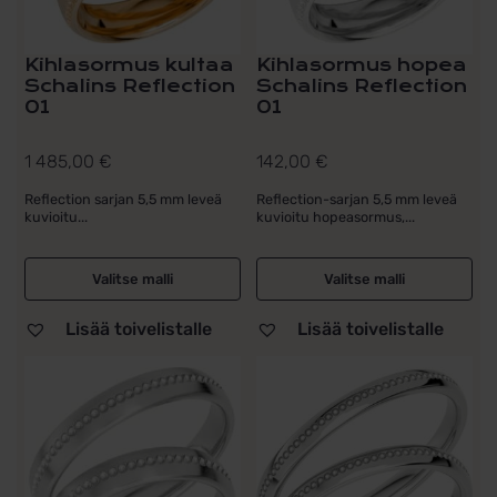
Kihlasormus kultaa
Kihlasormus hopea
Schalins Reflection
Schalins Reflection
01
01
1 485,00
€
142,00
€
Reflection sarjan 5,5 mm leveä
Reflection-sarjan 5,5 mm leveä
kuvioitu...
kuvioitu hopeasormus,...
Valitse malli
Valitse malli
Lisää toivelistalle
Lisää toivelistalle