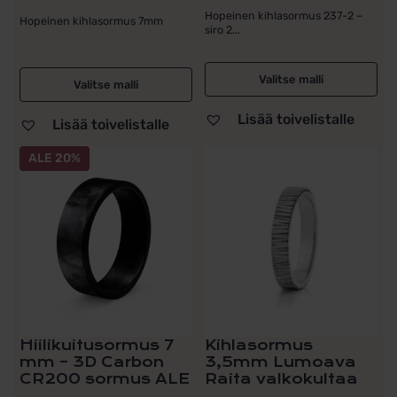
Alkuperäinen
Nykyinen
hinta
hinta
Hopeinen kihlasormus 237-2 –
hinta
hinta
Hopeinen kihlasormus 7mm
siro 2...
oli:
on:
oli:
on:
90,00 €.
64,00 €.
110,00 €.
70,00 €.
Valitse malli
Valitse malli
Lisää toivelistalle
Lisää toivelistalle
Tällä
ALE 20%
tuotteella
on
useampi
muunnelma.
Voit
tehdä
valinnat
tuotteen
sivulla.
Hiilikuitusormus 7
Kihlasormus
mm – 3D Carbon
3,5mm Lumoava
CR200 sormus ALE
Raita valkokultaa