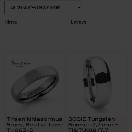
Hinta
Leveys
Tällä
Tällä
tuotteella
tuotteella
on
on
useampi
useampi
muunnelma.
muunnelma.
Voit
Voit
tehdä
tehdä
valinnat
valinnat
tuotteen
tuotteen
sivulla.
sivulla.
Titaanikihlasormus
BOSIE Tungsten
5mm, Beat of Love
Sormus 7,7 mm –
TI-063-5
TI&TU018/7,7