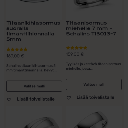
Titaanikihlasormus
Titaanisormus
suoralla
miehelle 7 mm –
timanttihionnalla
Schalins TI3013-7
5mm
159,00
€
Arvostelu
169,00
€
Arvostelu
tuotteesta:
tuotteesta:
Tyylikäs ja kestävä titaanisormus
Schalins titaanikihlasormus 5
5.00
/ 5
5.00
/ 5
miehelle, jossa...
mm timanttihionnalla. Kevyt,...
Valitse malli
Valitse malli
Lisää toivelistalle
Lisää toivelistalle