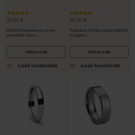
39,00
€
65,00
€
Arvostelu
Arvostelu
tuotteesta:
tuotteesta:
Kiiltävä titaanisormus 5 mm
Tyylikäs ja erittäin kestävä BOSIE
5.00
/ 5
5.00
/ 5
leveydellä. Kevyt...
tungsten...
Valitse malli
Valitse malli
Lisää toivelistalle
Lisää toivelistalle
Tällä
Tällä
tuotteella
tuotteella
on
on
useampi
useampi
muunnelma.
muunnelma.
Voit
Voit
tehdä
tehdä
valinnat
valinnat
tuotteen
tuotteen
sivulla.
sivulla.