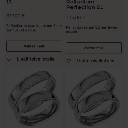
11
Palladium
Reflection 01
879,00
€
435,00
€
Reflection-sarjan kultainen 4mm
Reflection sarjan 5,5 mm leveä
sormus, joka sopii...
kuvioitu...
Valitse malli
Valitse malli
Lisää toivelistalle
Lisää toivelistalle