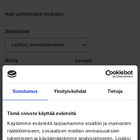
Hae valmistajan mukaan:
Järjestele:
Hinta
Leveys
Suostumus
Yksityiskohdat
Tietoja
ALE 20%
ALE 26%
Tämä sivusto käyttää evästeitä
Käytämme evästeitä tarjoamamme sisällön ja mainosten
räätälöimiseen, sosiaalisen median ominaisuuksien
tukemiseen ja kävijämäärämme analysoimiseen. Lisäksi