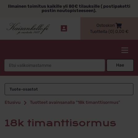
Siirry
Ilmainen toimitus kaikille yli 80€ tilauksille ( postipaketti
sisältöön
postin noutopisteeseen).
Ostoskori
Tuotteita (0)
0,00
€
Kaisankello.fi
Search
Hae
for:
18k timanttisormus
Tuote-osastot
Etusivu
Tuotteet avainsanalla “18k timanttisormus”
18k timanttisormus