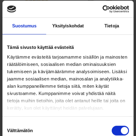
Kultainen
Valkokultainen
Suostumus
Yksityiskohdat
Tietoja
avosydänriipus
avosydänriipus
zirkoneilla
zirkoneilla
Tämä sivusto käyttää evästeitä
245,00
€
179,00
€
Käytämme evästeitä tarjoamamme sisällön ja mainosten
Kaunis keltakultainen
Kaunis 14k valkokultainen
räätälöimiseen, sosiaalisen median ominaisuuksien
sydänriipus zirkoneilla, joka
avosydänriipus zirkoneilla on...
säihkyy...
tukemiseen ja kävijämäärämme analysoimiseen. Lisäksi
jaamme sosiaalisen median, mainosalan ja analytiikka-
Lisää ostoskoriin
Lisää ostoskoriin
alan kumppaneillemme tietoja siitä, miten käytät
sivustoamme. Kumppanimme voivat yhdistää näitä
Lisää toivelistalle
Lisää toivelistalle
tietoja muihin tietoihin, joita olet antanut heille tai joita on
kerätty, kun olet käyttänyt heidän palvelujaan.
Suostumuksen
Välttämätön
valinta