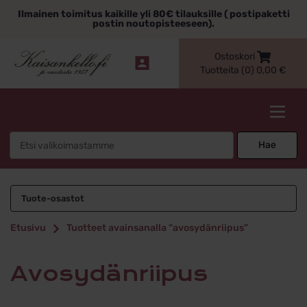
Siirry
Ilmainen toimitus kaikille yli 80€ tilauksille ( postipaketti
sisältöön
postin noutopisteeseen).
Ostoskori
Tuotteita (0)
0,00
€
Kaisankello.fi
Search
Hae
for:
avosydänriipus
Tuote-osastot
Etusivu
Tuotteet avainsanalla “avosydänriipus”
avosydänriipus