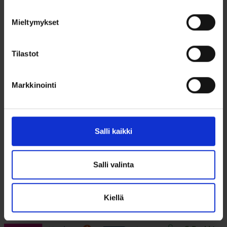
Mieltymykset
Tilastot
Keltakultainen
avosydänriipus
zirkoneilla
Markkinointi
175,00
€
Kaunis 14k keltakultainen
avosydänriipus zirkoneilla on...
Salli kaikki
Lisää ostoskoriin
Salli valinta
Lisää toivelistalle
Kiellä