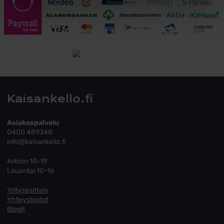
Toimitusehdot
Tutustu toimitusehtoihin
Kaisankello.fi
Asiakaspalvelu
0400 489348
info@kaisankello.fi
Arkisin 10-19
Lauantai 10-16
Yritysesittely
Yhteystiedot
Blogit