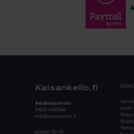
Kaisankello.fi
ASIA
Toimit
Asiakaspalvelu
Usein
0400 489348
Yhtey
info@kaisankello.fi
Ohjei
Tieto
Arkisin 10-19