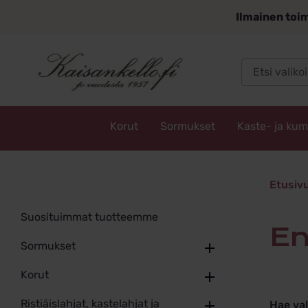
Siirry
Ilmainen toim
sisältöön
Korut
Sormukset
Kaste- ja ku
Kaisankello.fi
enkeliri
Etusiv
Suosituimmat tuotteemme
e
Sormukset
Korut
Ristiäislahjat, kastelahjat ja
Hae va