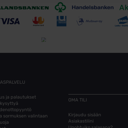
Toimitusehdot
Tutustu toimitusehtoihin
KASPALVELU
us ja palautukset
OMA TILI
 kysyttyä
denottopyyntö
Kirjaudu sisään
ta sormuksen valintaan
Asiakastilini
suoja
Unohtuiko salasana?