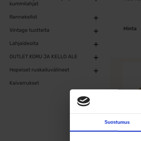
kummilahjat
Rannekellot
Hinta
Vintage tuotteita
Lahjaideoita
OUTLET KORU JA KELLO ALE
Hopeiset ruokailuvälineet
Kaiverrukset
Suostumus