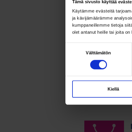
Tämä sivusto käyttää eväste
Enkel
Käytämme evästeitä tarjoama
ja kävijämäärämme analysoim
kumppaneillemme tietoja siitä
195,0
olet antanut heille tai joita o
14K enkel
Suostumuksen
siivet....
Välttämätön
valinta
Lis
Kiellä