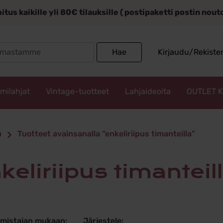
itus kaikille yli 80€ tilauksille ( postipaketti postin nou
Search
Hae
Kirjaudu/Rekiste
for:
mmilahjat
Vintage-tuotteet
Lahjaideoita
OUTLET 
ipus timant
u
Tuotteet avainsanalla “enkeliriipus timanteilla”
nkeliriipus timanteil
lmistajan mukaan:
Järjestele: