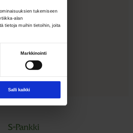
aa,
 ominaisuuksien tukemiseen
tiikka-alan
ietoja muihin tietoihin, joita
eltu kolmella
Markkinointi
in
Salli kaikki