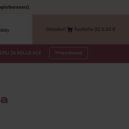
topisteeseen).
Ostoskori
Tuotteita (0)
0,00
€
röidy
Yhteystiedot
KORU JA KELLO ALE
eilla
la