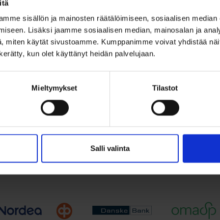
itä
iriipus Kultaa
Enkeliriipus Kult
mme sisällön ja mainosten räätälöimiseen, sosiaalisen median
timantit
iseen. Lisäksi jaamme sosiaalisen median, mainosalan ja analy
, miten käytät sivustoamme. Kumppanimme voivat yhdistää näitä t
0
€
179,00
€
n kerätty, kun olet käyttänyt heidän palvelujaan.
249,00
€
Alkuperäinen
Nykyinen
hinta
hinta
iriipus keltakultaa ja rodinoidut
Kultainen enkeliriipus, korist
timantilla (0,01ct...
oli:
on:
Mieltymykset
Tilastot
249,00 €.
179,00 €.
Lisää ostoskoriin
Lisää ostoskori
ää toivelistalle
Lisää toivelistalle
Salli valinta