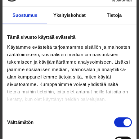
juhlaan
Suostumus
Yksityiskohdat
Tietoja
Hae valmistajan mukaan:
Tämä sivusto käyttää evästeitä
Käytämme evästeitä tarjoamamme sisällön ja mainosten
Järjestele:
räätälöimiseen, sosiaalisen median ominaisuuksien
tukemiseen ja kävijämäärämme analysoimiseen. Lisäksi
Hinta
Leveys
jaamme sosiaalisen median, mainosalan ja analytiikka-
alan kumppaneillemme tietoja siitä, miten käytät
sivustoamme. Kumppanimme voivat yhdistää näitä
tietoja muihin tietoihin, joita olet antanut heille tai joita on
Valitun kaltaisia tuotteita ei löytynyt.
kerätty, kun olet käyttänyt heidän palvelujaan.
Suostumuksen
Välttämätön
valinta
Toimitusehdot