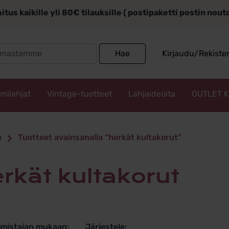
itus kaikille yli 80€ tilauksille ( postipaketti postin nou
Search
Hae
Kirjaudu/Rekiste
for:
mmilahjat
Vintage-tuotteet
Lahjaideoita
OUTLET 
kultakorut
u
Tuotteet avainsanalla “herkät kultakorut”
herkät kultakorut
lmistajan mukaan:
Järjestele: