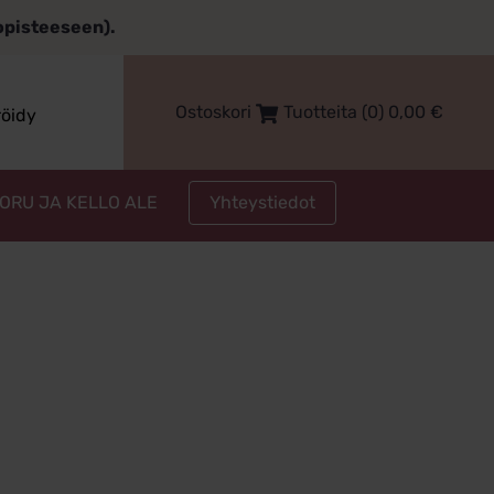
topisteeseen).
Ostoskori
Tuotteita (0)
0,00
€
röidy
Yhteystiedot
KORU JA KELLO ALE