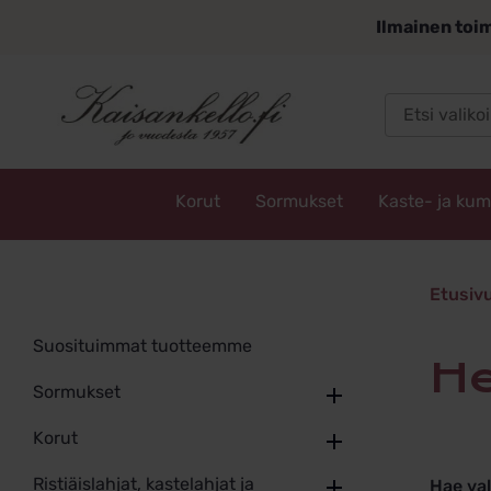
Siirry
Ilmainen toim
sisältöön
Korut
Sormukset
Kaste- ja ku
Kaisankello.fi
herkät 
Etusiv
Suosituimmat tuotteemme
Sormukset
Korut
Ristiäislahjat, kastelahjat ja
Hae va