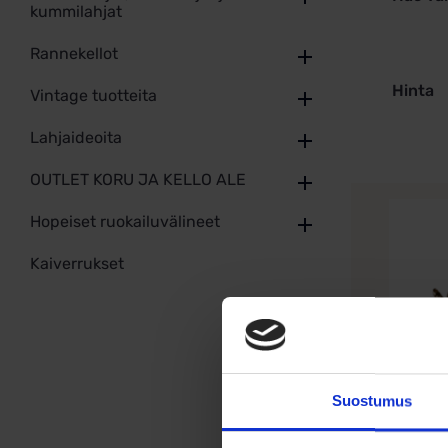
kummilahjat
Rannekellot
Hinta
Vintage tuotteita
Lahjaideoita
OUTLET KORU JA KELLO ALE
Hopeiset ruokailuvälineet
Kaiverrukset
Suostumus