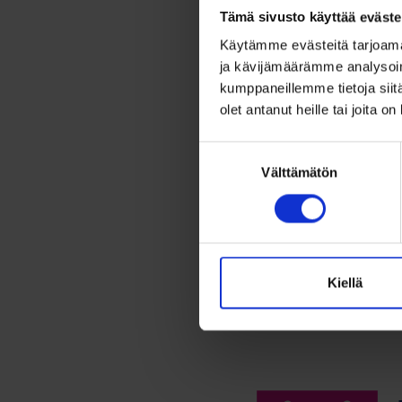
Korv
Tämä sivusto käyttää eväste
vaal
Käytämme evästeitä tarjoama
zirk
ja kävijämäärämme analysoim
kumppaneillemme tietoja siitä
olet antanut heille tai joita o
89,00
Arvoste
tuottees
Suostumuksen
Kultaise
4.00
/ 5
Välttämätön
valinta
vaaleanpu
kultaa...
Lis
Kiellä