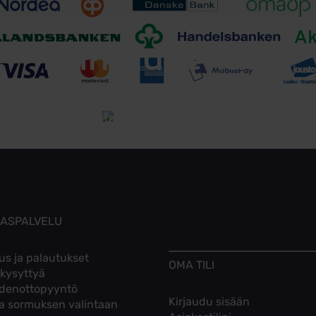
Toimitusehdot
Tutustu toimitusehtoihin
KASPALVELU
us ja palautukset
OMA TILI
 kysyttyä
denottopyyntö
Kirjaudu sisään
ta sormuksen valintaan