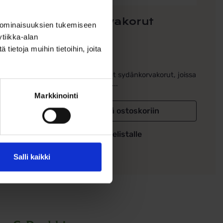
iset
Sydän-
kultakorvakorut
 ominaisuuksien tukemiseen
tiikka-alan
ietoja muihin tietoihin, joita
90,00
€
korvakorut
14k keltakultaiset sydänkorvakorut, joissa
lla....
yhdistyy kiiltävä...
Markkinointi
in
Lisää ostoskoriin
Lisää toivelistalle
Salli kaikki