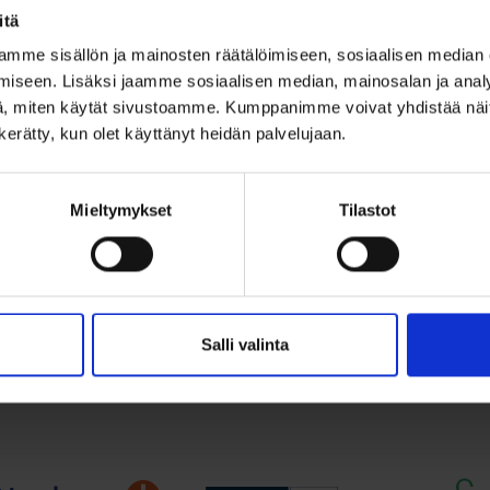
akorut
Sydämenmuoto
itä
eanpunainen
kultakorvakorut
mme sisällön ja mainosten räätälöimiseen, sosiaalisen median
onia kivi 2,8mm
iseen. Lisäksi jaamme sosiaalisen median, mainosalan ja analy
, miten käytät sivustoamme. Kumppanimme voivat yhdistää näitä t
122,00
€
n kerätty, kun olet käyttänyt heidän palvelujaan.
€
lu
14k sydämenmuotoiset kulta
ta:
kirkkaalla synteettisellä zirkoni
t nappikorvakorut
Mieltymykset
Tilastot
naisella zirkonialla. 14k
Lisää ostoskori
Lisää ostoskoriin
Lisää toivelistalle
ää toivelistalle
Salli valinta