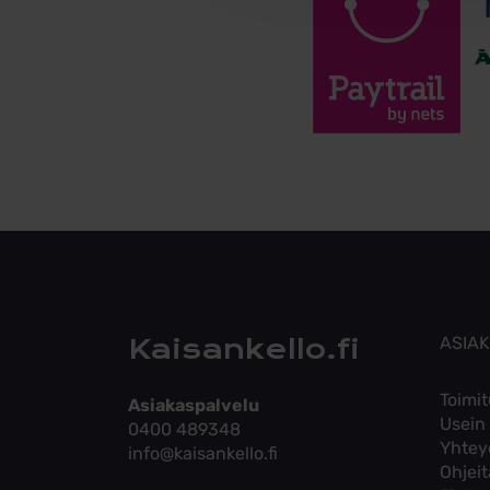
Kaisankello.fi
ASIA
Toimit
Asiakaspalvelu
Usein
0400 489348
Yhtey
info@kaisankello.fi
Ohjei