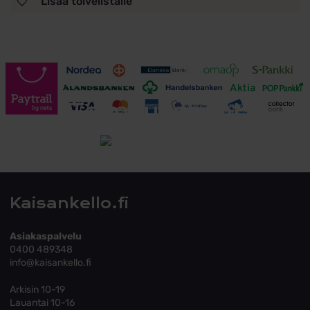
Lisää toivelistalle
Toimitusehdot
Tutustu toimitusehtoihin
Kaisankello.fi
Asiakaspalvelu
0400 489348
info@kaisankello.fi
Arkisin 10-19
Lauantai 10-16