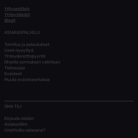
Yritysesittely
Yhteystiedot
Blogit
ASIAKASPALVELU
Toimitus ja palautukset
Usein kysyttyä
Yhteydenottopyyntö
Ohjeita sormuksen valintaan
Tietosuoja
Evästeet
Muuta evästeasetuksia
OMA TILI
Kirjaudu sisään
Asiakastilini
Unohtuiko salasana?