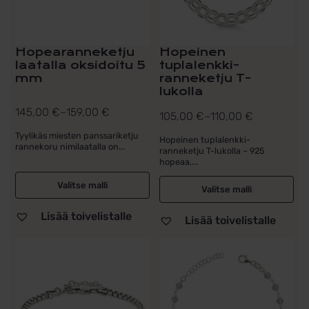
tuotteen
tuotteen
sivulla.
sivulla.
Hopearanneketju
Hopeinen
laatalla oksidoitu 5
tuplalenkki-
mm
ranneketju T-
lukolla
145,00
€
–
159,00
€
105,00
€
–
110,00
€
Hintaluokka:
Hintaluokka:
145,00 €
Tyylikäs miesten panssariketju
105,00 €
Hopeinen tuplalenkki-
rannekoru nimilaatalla on...
ranneketju T-lukolla – 925
-
-
hopeaa,...
159,00 €
110,00 €
Valitse malli
Valitse malli
Lisää toivelistalle
Lisää toivelistalle