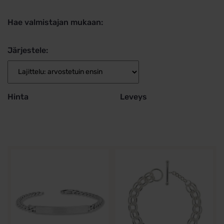
Hae valmistajan mukaan:
Järjestele:
Hinta
Leveys
Tällä
Tällä
tuotteella
tuotteella
on
on
useampi
useampi
muunnelma.
muunnelma.
Voit
Voit
tehdä
tehdä
valinnat
valinnat