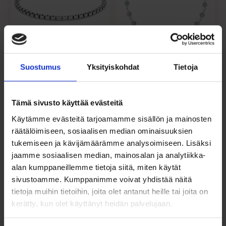
Hopeinen
Hopeinen
Suostumus
Yksityiskohdat
Tietoja
pyöristetty
rannekoru kirkkailla
venetsia-
zirkoneilla 17+3 cm
ranneketju, oksid...
Tämä sivusto käyttää evästeitä
95,00
€
113,00
€
Käytämme evästeitä tarjoamamme sisällön ja mainosten
Hopeinen rannekoru kirkkailla
Hopeinen pyöristetty venetsia-
zirkoneilla – rodinoitu...
räätälöimiseen, sosiaalisen median ominaisuuksien
ranneketju, oksidoitua 925
hopeaa....
tukemiseen ja kävijämäärämme analysoimiseen. Lisäksi
jaamme sosiaalisen median, mainosalan ja analytiikka-
Lisää ostoskoriin
Lisää ostoskoriin
alan kumppaneillemme tietoja siitä, miten käytät
sivustoamme. Kumppanimme voivat yhdistää näitä
Lisää toivelistalle
Lisää toivelistalle
tietoja muihin tietoihin, joita olet antanut heille tai joita on
kerätty, kun olet käyttänyt heidän palvelujaan.