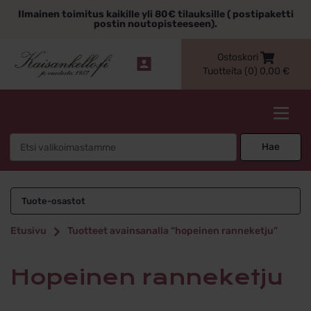
Siirry
Ilmainen toimitus kaikille yli 80€ tilauksille ( postipaketti
sisältöön
postin noutopisteeseen).
Ostoskori
Tuotteita (0)
0,00
€
Kaisankello.fi
Search
Hae
for:
hopeinen
Tuote-osastot
ranneketju
Etusivu
Tuotteet avainsanalla “hopeinen ranneketju”
hopeinen ranneketju