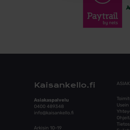
Kaisankello.fi
ASIA
Toimit
Asiakaspalvelu
Usein
0400 489348
Yhtey
info@kaisankello.fi
Ohjei
Tieto
Arkisin 10-19