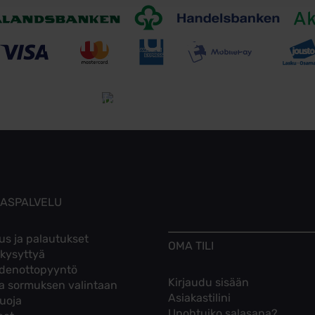
Toimitusehdot
Tutustu toimitusehtoihin
KASPALVELU
us ja palautukset
OMA TILI
 kysyttyä
denottopyyntö
Kirjaudu sisään
ta sormuksen valintaan
Asiakastilini
suoja
Unohtuiko salasana?