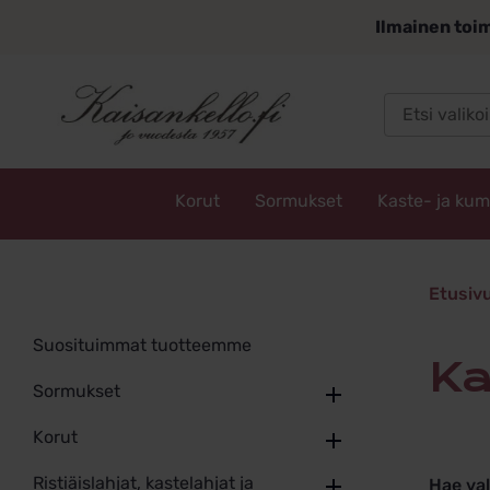
Siirry
Ilmainen toim
sisältöön
Korut
Sormukset
Kaste- ja ku
Kaisankello.fi
kasteris
Etusiv
Suosituimmat tuotteemme
k
Sormukset
Korut
Ristiäislahjat, kastelahjat ja
Hae va