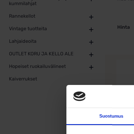
kummilahjat
Rannekellot
Hinta
Vintage tuotteita
Lahjaideoita
OUTLET KORU JA KELLO ALE
Hopeiset ruokailuvälineet
Kaiverrukset
Suostumus