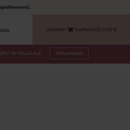
topisteeseen).
Ostoskori
Tuotteita (0)
0,00
€
röidy
Yhteystiedot
KORU JA KELLO ALE