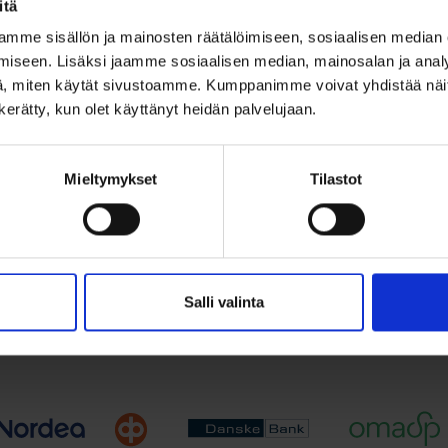
itä
ttu ristiriipus 8×16
mme sisällön ja mainosten räätälöimiseen, sosiaalisen median
iseen. Lisäksi jaamme sosiaalisen median, mainosalan ja analy
, miten käytät sivustoamme. Kumppanimme voivat yhdistää näitä t
€
n kerätty, kun olet käyttänyt heidän palvelujaan.
ristiriipus 8x16 mm – siro...
Mieltymykset
Tilastot
Lisää ostoskoriin
ää toivelistalle
Salli valinta