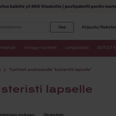
itus kaikille yli 80€ tilauksille ( postipaketti postin nou
Search
Hae
Kirjaudu/Rekiste
for:
mmilahjat
Vintage-tuotteet
Lahjaideoita
OUTLET 
ti lapselle
u
Tuotteet avainsanalla “kasteristi lapselle”
asteristi lapselle
lmistajan mukaan:
Järjestele: