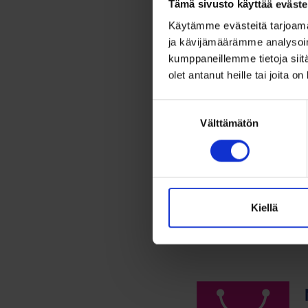
Tämä sivusto käyttää eväste
Kulla
Käytämme evästeitä tarjoama
mm
ja kävijämäärämme analysoim
kumppaneillemme tietoja siitä
24,00
olet antanut heille tai joita o
Kullattu 
Suostumuksen
Välttämätön
valinta
Lis
Kiellä