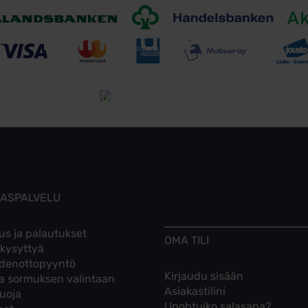
Toimitusehdot
Tutustu toimitusehtoihin
KASPALVELU
us ja palautukset
OMA TILI
 kysyttyä
denottopyyntö
Kirjaudu sisään
ta sormuksen valintaan
Asiakastilini
suoja
Unohtuiko salasana?