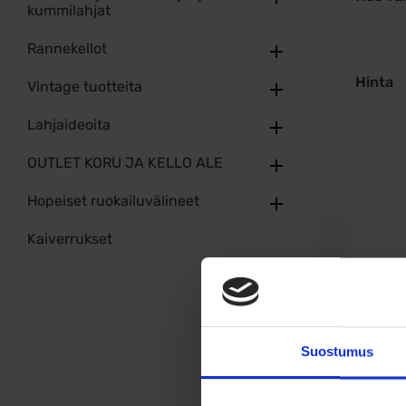
kummilahjat
Rannekellot
Hinta
Vintage tuotteita
Lahjaideoita
OUTLET KORU JA KELLO ALE
Hopeiset ruokailuvälineet
Kaiverrukset
Suostumus