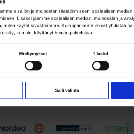
itä
ten kultakello 14k
Naisten Movado
mme sisällön ja mainosten räätälöimiseen, sosiaalisen median
age OMEGA
kultakello 14k V
iseen. Lisäksi jaamme sosiaalisen median, mainosalan ja analy
1.1656...
1970-luku
, miten käytät sivustoamme. Kumppanimme voivat yhdistää näitä t
,00
€
3 960,00
€
n kerätty, kun olet käyttänyt heidän palvelujaan.
sten Omega vintage -kultakello
Upea naisten Movado vintage
(NOS)....
Mieltymykset
Tilastot
Lisää ostoskoriin
Lisää ostoskori
ää toivelistalle
Lisää toivelistalle
Salli valinta