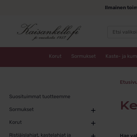
Siirry
Ilmainen toim
sisältöön
Korut
Sormukset
Kaste- ja ku
Kaisankello.fi
keräilyk
Etusiv
Suosituimmat tuotteemme
k
Sormukset
Korut
Ristiäislahjat, kastelahjat ja
Hae va