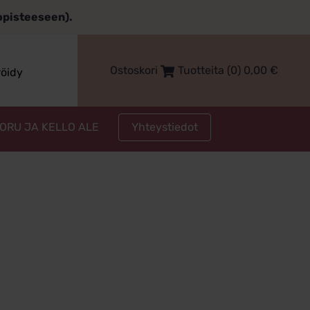
topisteeseen).
Ostoskori
Tuotteita (0)
0,00
€
röidy
Yhteystiedot
KORU JA KELLO ALE