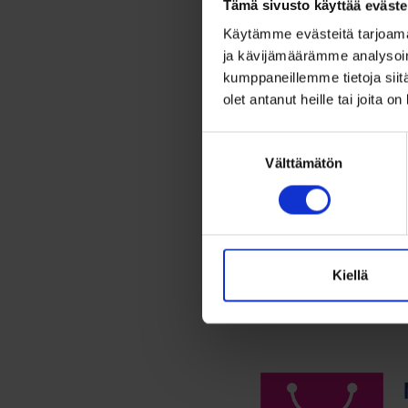
Tämä sivusto käyttää eväste
Nais
Käytämme evästeitä tarjoama
Vint
ja kävijämäärämme analysoim
BD71
kumppaneillemme tietoja siitä
4 579
olet antanut heille tai joita o
Upea nai
Suostumuksen
(NOS)....
Välttämätön
valinta
Lis
Kiellä