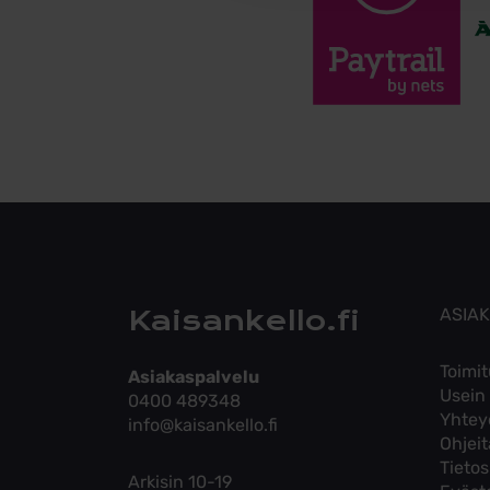
Kaisankello.fi
ASIA
Toimit
Asiakaspalvelu
Usein
0400 489348
Yhtey
info@kaisankello.fi
Ohjei
Tieto
Arkisin 10-19