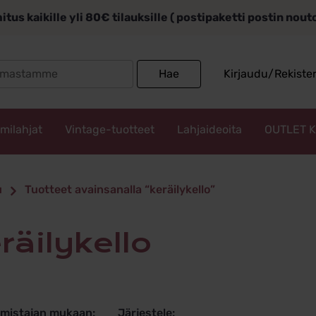
itus kaikille yli 80€ tilauksille ( postipaketti postin nou
Search
Hae
Kirjaudu/Rekiste
for:
mmilahjat
Vintage-tuotteet
Lahjaideoita
OUTLET 
ello
u
Tuotteet avainsanalla “keräilykello”
eräilykello
lmistajan mukaan:
Järjestele: