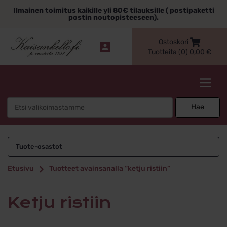
Siirry
Ilmainen toimitus kaikille yli 80€ tilauksille ( postipaketti
sisältöön
postin noutopisteeseen).
Ostoskori
Tuotteita (0)
0,00
€
Kaisankello.fi
Search
Hae
for:
ketju ristiin
Tuote-osastot
Etusivu
Tuotteet avainsanalla “ketju ristiin”
ketju ristiin