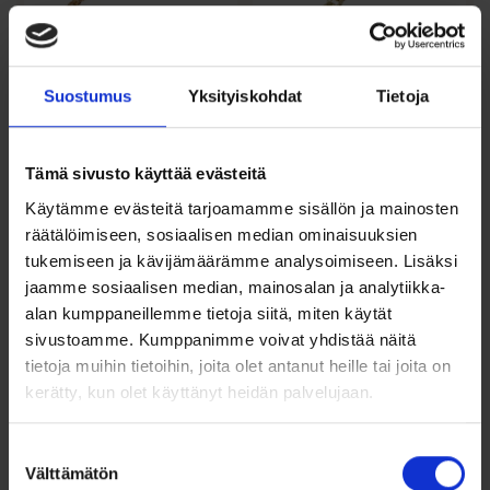
tuotteen
tuotteen
sivulla.
sivulla.
Kultainen
Kultainen
Suostumus
Yksityiskohdat
Tietoja
panssarikaulaketju
Panssarikaulaketju
riipukseen 1,7mm
2mm 14k kultaa
Tämä sivusto käyttää evästeitä
1 259,00
€
1 695,00
€
–
2 146,00
€
Hintaluokka:
Käytämme evästeitä tarjoamamme sisällön ja mainosten
1
Keltakultainen 1,7 mm
14K keltakultainen
umpipanssarikaulaketju 14
umpipanssarikaulaketju – 2
räätälöimiseen, sosiaalisen median ominaisuuksien
695,00 €
karaatin...
mm...
tukemiseen ja kävijämäärämme analysoimiseen. Lisäksi
-
jaamme sosiaalisen median, mainosalan ja analytiikka-
2
Valitse malli
Valitse malli
alan kumppaneillemme tietoja siitä, miten käytät
146,00 €
sivustoamme. Kumppanimme voivat yhdistää näitä
Lisää toivelistalle
Lisää toivelistalle
tietoja muihin tietoihin, joita olet antanut heille tai joita on
Tällä
Tällä
kerätty, kun olet käyttänyt heidän palvelujaan.
tuotteella
tuotteella
on
on
useampi
useampi
Suostumuksen
muunnelma.
muunnelma.
Välttämätön
valinta
Voit
Voit