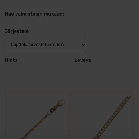
Hae valmistajan mukaan:
Järjestele:
Hinta
Leveys
Tällä
Tällä
tuotteella
tuotteella
on
on
useampi
useampi
muunnelma.
muunnelma.
Voit
Voit
tehdä
tehdä
valinnat
valinnat