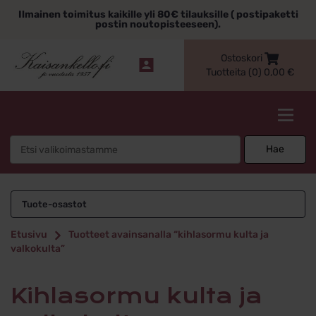
Siirry
Ilmainen toimitus kaikille yli 80€ tilauksille ( postipaketti
sisältöön
postin noutopisteeseen).
Ostoskori
Tuotteita (0)
0,00
€
Kaisankello.fi
Search
Hae
for:
kihlasormu kulta ja
Tuote-osastot
valkokulta
Etusivu
Tuotteet avainsanalla “kihlasormu kulta ja
valkokulta”
kihlasormu kulta ja