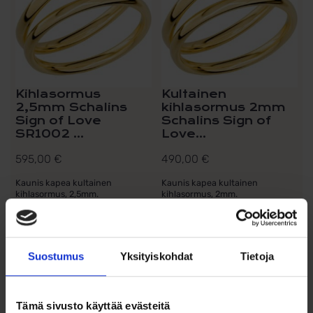
Kihlasormus
Kultainen
2,5mm Schalins
kihlasormus 2mm
Sign of Love
Schalins Sign of
SR1002 ...
Love...
595,00
€
490,00
€
Kaunis kapea kultainen
Kaunis kapea kultainen
kihlasormus, 2,5mm.
kihlasormus, 2mm.
Valitse malli
Valitse malli
Suostumus
Yksityiskohdat
Tietoja
Lisää toivelistalle
Lisää toivelistalle
Tämä sivusto käyttää evästeitä