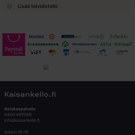
Lisää toivelistalle
Toimitusehdot
Tutustu toimitusehtoihin
Kaisankello.fi
Asiakaspalvelu
0400 489348
info@kaisankello.fi
Arkisin 10-19