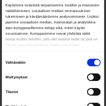
Käytämme evästeitä tarjoamamme sisällön ja mainosten
räätälöimiseen, sosiaalisen median ominaisuuksien
tukemiseen ja kävijämäärämme analysoimiseen. Lisäksi
jaamme sosiaalisen median, mainosalan ja analytiikka-
alan kumppaneillemme tietoja siitä, miten käytät
sivustoamme. Kumppanimme voivat yhdistää näitä
tietoja muihin tietoihin, joita olet antanut heille tai joita on
Kihlasormus
Kihlasormus
kerätty, kun olet käyttänyt heidän palvelujaan.
Schalins Color of
Schalins Color of
Love SR3002
Love SR3001
kulta...
ruusu...
Suostumuksen
Välttämätön
valinta
854,00
€
845,00
€
Kihlasormus 4mm kulta-
Kihlasormus 3,5mm ruusukulta-
valkokulta
valkokulta
Mieltymykset
Valitse malli
Valitse malli
Tilastot
Lisää toivelistalle
Lisää toivelistalle