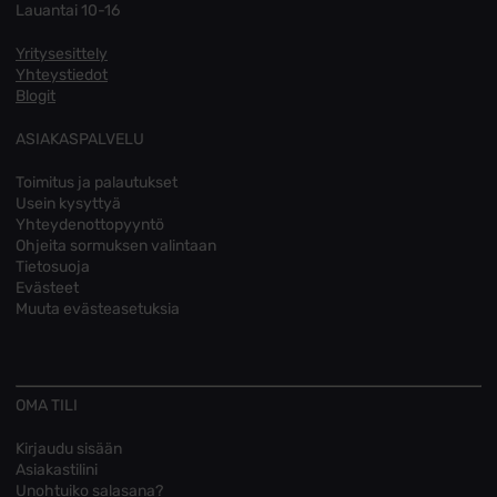
Lauantai 10-16
Yritysesittely
Yhteystiedot
Blogit
ASIAKASPALVELU
Toimitus ja palautukset
Usein kysyttyä
Yhteydenottopyyntö
Ohjeita sormuksen valintaan
Tietosuoja
Evästeet
Muuta evästeasetuksia
OMA TILI
Kirjaudu sisään
Asiakastilini
Unohtuiko salasana?