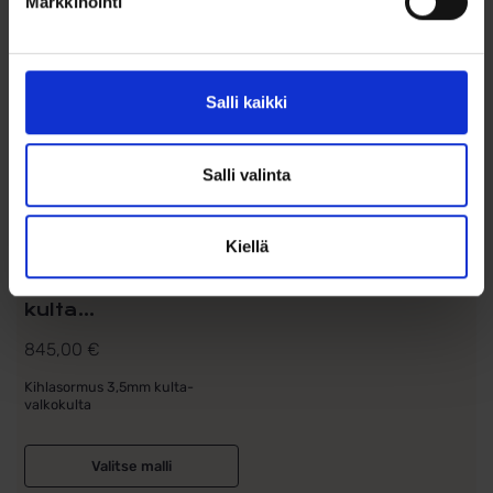
Markkinointi
Salli kaikki
Salli valinta
Kiellä
Kihlasormus
Schalins Color of
Love SR3001
kulta...
845,00
€
Kihlasormus 3,5mm kulta-
valkokulta
Valitse malli