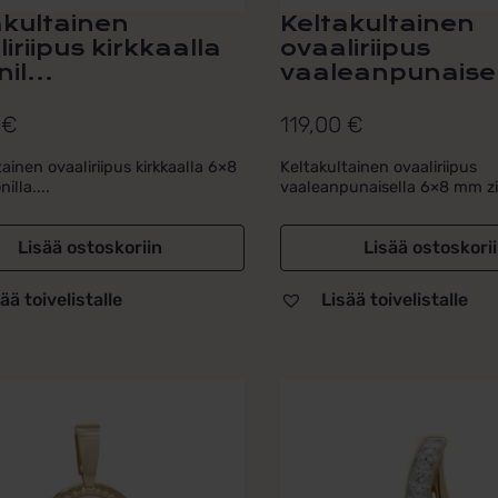
akultainen
Keltakultainen
iriipus kirkkaalla
ovaaliriipus
il...
vaaleanpunaisell
0
€
119,00
€
ainen ovaaliriipus kirkkaalla 6×8
Keltakultainen ovaaliriipus
illa....
vaaleanpunaisella 6×8 mm zirk
Lisää ostoskoriin
Lisää ostoskori
ää toivelistalle
Lisää toivelistalle