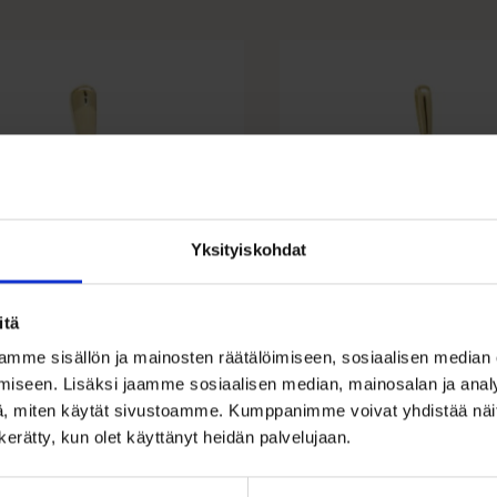
Yksityiskohdat
itä
inen zirkoniriipus
Keltakultainen
mme sisällön ja mainosten räätälöimiseen, sosiaalisen median
m
kissariipus zirko
iseen. Lisäksi jaamme sosiaalisen median, mainosalan ja analy
, miten käytät sivustoamme. Kumppanimme voivat yhdistää näitä t
€
165,00
€
n kerätty, kun olet käyttänyt heidän palvelujaan.
ariipus kirkkaalla zirkonilla – siro
Ihastuttava 14k keltakultaine