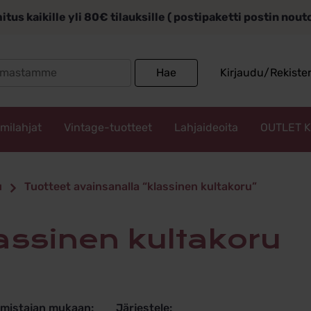
itus kaikille yli 80€ tilauksille ( postipaketti postin nou
Search
Hae
Kirjaudu/Rekiste
for:
mmilahjat
Vintage-tuotteet
Lahjaideoita
OUTLET 
en kultako
u
Tuotteet avainsanalla “klassinen kultakoru”
lassinen kultakoru
lmistajan mukaan:
Järjestele: