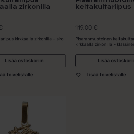
kultariipus
Pisaranmuotoin
aalla zirkonilla
keltakultariipus
€
119,00
€
ariipus kirkkaalla zirkonilla – siro
Pisaranmuotoinen keltakultar
kirkkaalla zirkonilla – klassinen
Lisää ostoskoriin
Lisää ostoskori
ää toivelistalle
Lisää toivelistalle