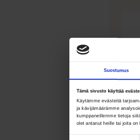
Suostumus
Tämä sivusto käyttää eväste
Kulta
Käytämme evästeitä tarjoama
7m
ja kävijämäärämme analysoim
kumppaneillemme tietoja siitä
75,00
olet antanut heille tai joita o
Keltakult
Suostumuksen