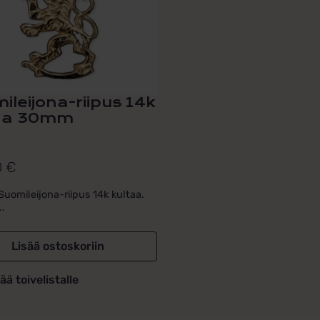
ileijona-riipus 14k
aa 30mm
0
€
Suomileijona-riipus 14k kultaa.
..
Lisää ostoskoriin
ää toivelistalle