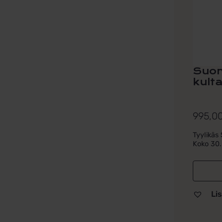
Suom
kult
995,0
Tyylikäs 
Koko 30.
Lis