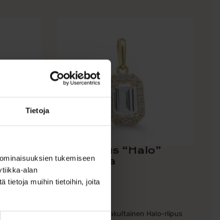
Tietoja
Kultariipus “Halo”
 ominaisuuksien tukemiseen
neilla
zirkoneilla
tiikka-alan
ietoja muihin tietoihin, joita
169,00
€
n kissariipus
Tyylikäs 14k keltakultainen Halo-riipus