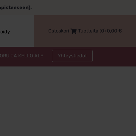
topisteeseen).
Ostoskori
Tuotteita (0)
0,00
€
röidy
Yhteystiedot
KORU JA KELLO ALE
ru