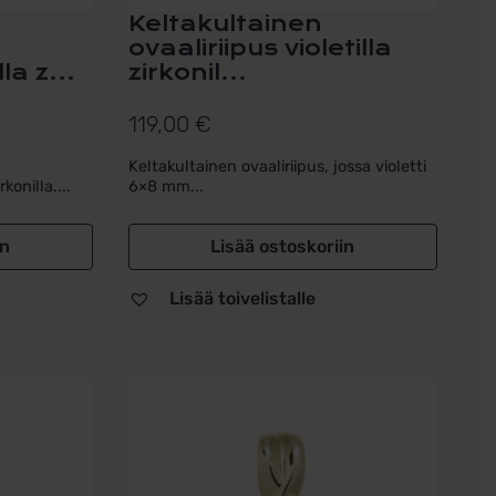
Keltakultainen
ovaaliriipus violetilla
a z...
zirkonil...
119,00
€
Keltakultainen ovaaliriipus, jossa violetti
onilla....
6×8 mm...
in
Lisää ostoskoriin
Lisää toivelistalle