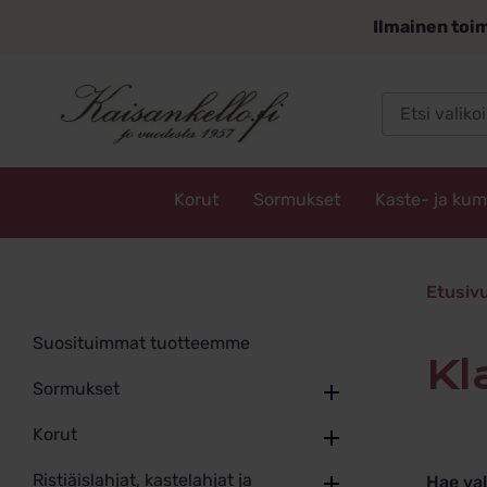
Siirry
Ilmainen toim
sisältöön
Korut
Sormukset
Kaste- ja ku
Kaisankello.fi
klassin
Etusiv
Suosituimmat tuotteemme
k
Sormukset
Korut
Ristiäislahjat, kastelahjat ja
Hae va