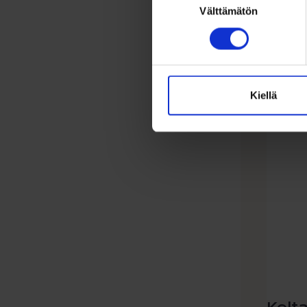
ja...
Välttämätön
valinta
Lis
Kiellä