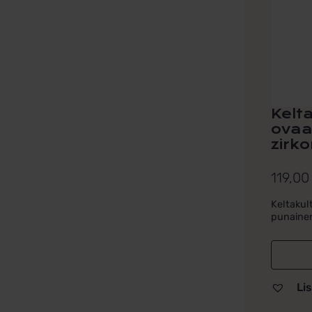
Kelt
ovaal
zirkon
119,0
Keltakult
punaine
Lis