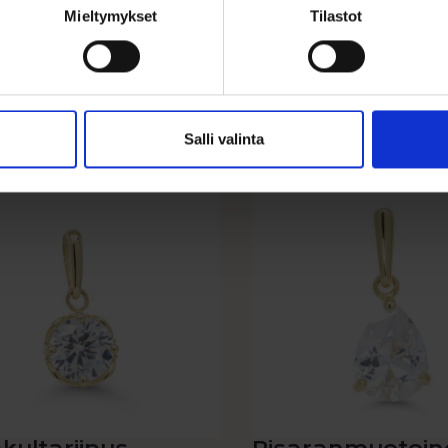
zirkoneilla on...
Mieltymykset
Tilastot
Lisää ostoskoriin
Lisää ostoskori
ää toivelistalle
Lisää toivelistalle
Salli valinta