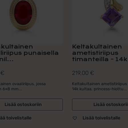
akultainen
Keltakultainen
iriipus punaisella
ametistiriipus
il...
timanteilla – 14k
0
€
219,00
€
ainen ovaaliriipus, jossa
Keltakultainen ametistiriipus 
n 6×8 mm...
14k kultaa, princess-hiottu...
Lisää ostoskoriin
Lisää ostoskori
ää toivelistalle
Lisää toivelistalle