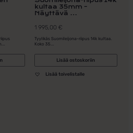
en
Suomileijona-riipus 14k
kultaa 35mm –
Näyttävä ...
1 995,00
€
iipus
Tyylikäs Suomileijona-riipus 14k kultaa.
...
Koko 35...
in
Lisää ostoskoriin
Lisää toivelistalle