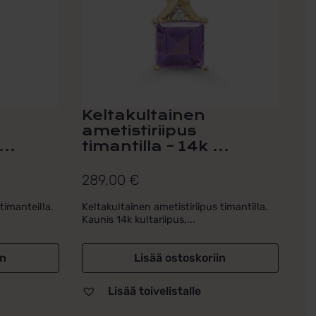
Keltakultainen
ametistiriipus
...
timantilla – 14k ...
289,00
€
timanteilla.
Keltakultainen ametistiriipus timantilla.
Kaunis 14k kultariipus,...
in
Lisää ostoskoriin
Lisää toivelistalle