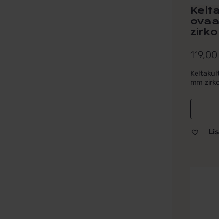
Kelt
ovaal
zirkon
119,0
Keltakult
mm zirkon
Lis