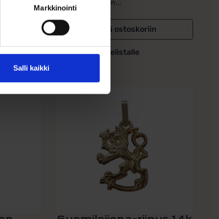
säihkyy kirkkaiden...
Markkinointi
in
Lisää ostoskoriin
Lisää toivelistalle
Salli kaikki