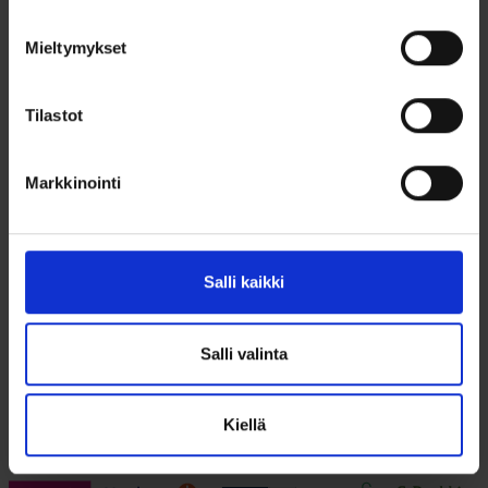
Mieltymykset
Tilastot
Kohinoor
korvakorut zirkonia
133-8262
Markkinointi
795,00
€
Kohinoor 133-8262 kultaiset
korvarenkaat zirkoniakivillä.
Salli kaikki
14k...
Lisää ostoskoriin
Salli valinta
Lisää toivelistalle
Kiellä