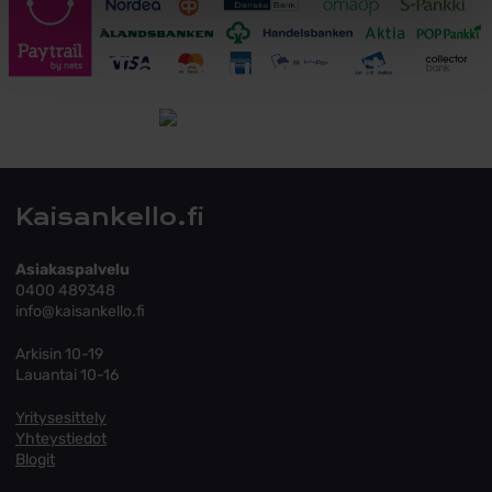
Toimitusehdot
Tutustu toimitusehtoihin
Kaisankello.fi
Asiakaspalvelu
0400 489348
info@kaisankello.fi
Arkisin 10-19
Lauantai 10-16
Yritysesittely
Yhteystiedot
Blogit