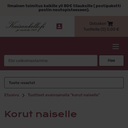
Siirry
Ilmainen toimitus kaikille yli 80€ tilauksille ( postipaketti
sisältöön
postin noutopisteeseen).
Ostoskori
Tuotteita (0)
0,00
€
Kaisankello.fi
Search
Hae
for:
korut naiselle
Tuote-osastot
Etusivu
Tuotteet avainsanalla “korut naiselle”
korut naiselle