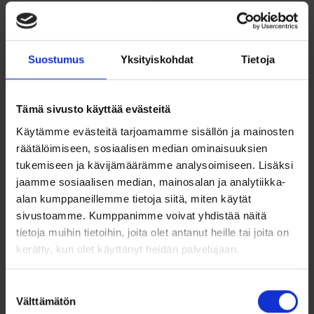
Kohinoor
Sydänkorvakorut
Suostumus
Yksityiskohdat
Tietoja
Korvakorut 133-
14k kultaa, timantit
8272 zirkoniat
8 kpl x 0,...
Tämä sivusto käyttää evästeitä
795,00
€
395,00
€
Käytämme evästeitä tarjoamamme sisällön ja mainosten
Kohinoor 133-8272 kultaiset
Kultaiset sydänkorvakorut
räätälöimiseen, sosiaalisen median ominaisuuksien
korvakorut zirkonikivillä. 14k...
timanteilla – 14k kultaa,...
tukemiseen ja kävijämäärämme analysoimiseen. Lisäksi
jaamme sosiaalisen median, mainosalan ja analytiikka-
Lisää ostoskoriin
Lisää ostoskoriin
alan kumppaneillemme tietoja siitä, miten käytät
sivustoamme. Kumppanimme voivat yhdistää näitä
Lisää toivelistalle
Lisää toivelistalle
tietoja muihin tietoihin, joita olet antanut heille tai joita on
kerätty, kun olet käyttänyt heidän palvelujaan.
Suostumuksen
Välttämätön
valinta