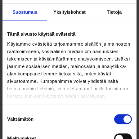
Suostumus
Yksityiskohdat
Tietoja
Hae valmistajan mukaan:
Tämä sivusto käyttää evästeitä
Järjestele:
Käytämme evästeitä tarjoamamme sisällön ja mainosten
räätälöimiseen, sosiaalisen median ominaisuuksien
Hinta
Leveys
tukemiseen ja kävijämäärämme analysoimiseen. Lisäksi
jaamme sosiaalisen median, mainosalan ja analytiikka-
alan kumppaneillemme tietoja siitä, miten käytät
sivustoamme. Kumppanimme voivat yhdistää näitä
Valitun kaltaisia tuotteita ei löytynyt.
tietoja muihin tietoihin, joita olet antanut heille tai joita on
kerätty, kun olet käyttänyt heidän palvelujaan.
Suostumuksen
Välttämätön
valinta
Toimitusehdot
Mieltymykset