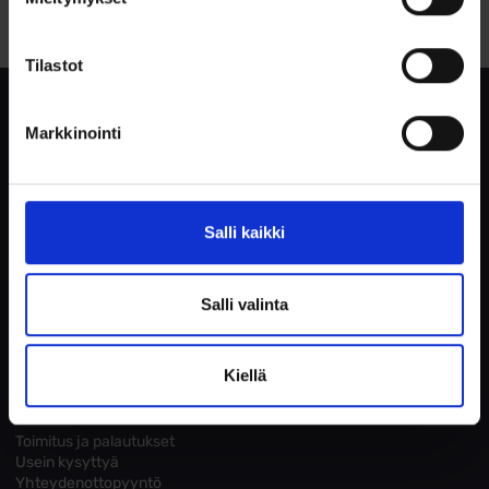
Tutustu toimitusehtoihin
Tilastot
Kaisankello.fi
Markkinointi
Asiakaspalvelu
0400 489348
info@kaisankello.fi
Salli kaikki
Arkisin 10-19
Lauantai 10-16
Salli valinta
Yritysesittely
Yhteystiedot
Blogit
Kiellä
ASIAKASPALVELU
Toimitus ja palautukset
Usein kysyttyä
Yhteydenottopyyntö