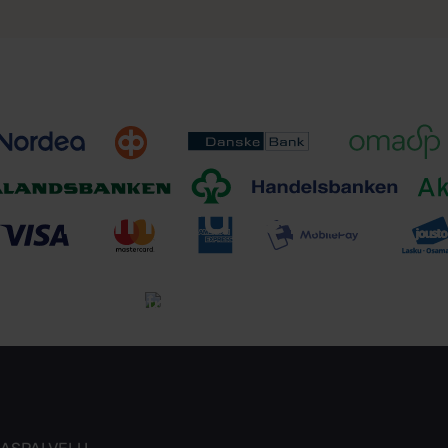
Toimitusehdot
Tutustu toimitusehtoihin