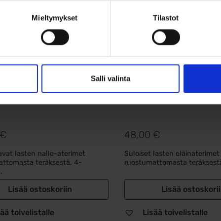
Mieltymykset
Tilastot
Salli valinta
en nalleaiheiset
Lasten eläinaihe
imet
aterimet
€
48,00
€
avat lasten nalle-aterimet
Suloiset lasten eläinaterimet
ttomasta teräksestä. 4-
ruostumattomasta teräksestä
.
Lisää ostoskoriin
Lisää ostoskori
ää toivelistalle
Lisää toivelistalle