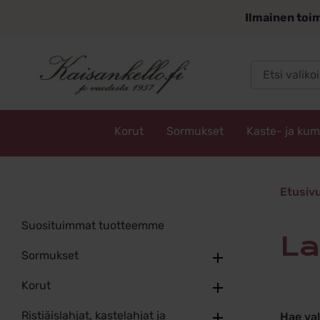
Siirry
Ilmainen toim
sisältöön
Korut
Sormukset
Kaste- ja ku
Kaisankello.fi
lasten 
Etusiv
Suosituimmat tuotteemme
l
Sormukset
Korut
Ristiäislahjat, kastelahjat ja
Hae va