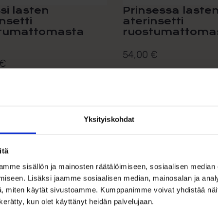
si lasten
Prinsessa laste
nsetti
aterinsetti
tumattomasta
ruostumattomast
54,00
€
€
Kaunis Prinsessa-lasten ateri
asten aterinsetti
ruostumattomasta teräksestä.
ttomasta teräksestä. Suloinen
n...
Lisää ostoskori
Lisää ostoskoriin
Yksityiskohdat
Lisää toivelistalle
ää toivelistalle
itä
mme sisällön ja mainosten räätälöimiseen, sosiaalisen median
iseen. Lisäksi jaamme sosiaalisen median, mainosalan ja analy
, miten käytät sivustoamme. Kumppanimme voivat yhdistää näitä t
n kerätty, kun olet käyttänyt heidän palvelujaan.