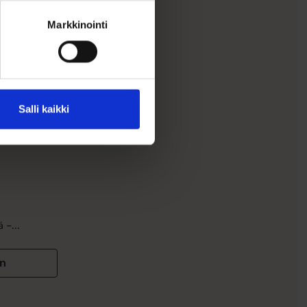
Markkinointi
Salli kaikki
iset
 –...
in