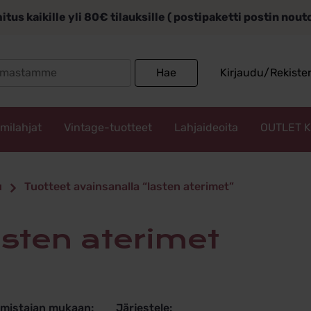
itus kaikille yli 80€ tilauksille ( postipaketti postin nou
Search
Hae
Kirjaudu/Rekiste
for:
mmilahjat
Vintage-tuotteet
Lahjaideoita
OUTLET 
aterimet
u
Tuotteet avainsanalla “lasten aterimet”
asten aterimet
lmistajan mukaan:
Järjestele: