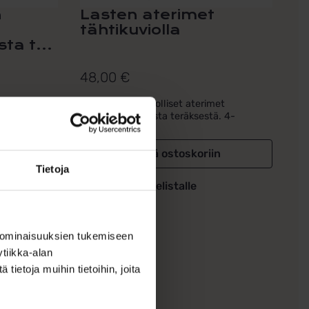
n
Lasten aterimet
tähtikuviolla
a t...
48,00
€
nsetti
Lasten tähtikuviolliset aterimet
 Setissä...
ruostumattomasta teräksestä. 4-
osainen...
in
Lisää ostoskoriin
Tietoja
Lisää toivelistalle
 ominaisuuksien tukemiseen
tiikka-alan
ietoja muihin tietoihin, joita