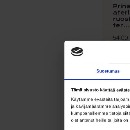
Prins
ateri
ruos
ter...
54,00
Prinssi-l
ruostuma
4-osaine
Suostumus
Lis
Tämä sivusto käyttää eväste
Käytämme evästeitä tarjoama
ja kävijämäärämme analysoim
kumppaneillemme tietoja siitä
olet antanut heille tai joita o