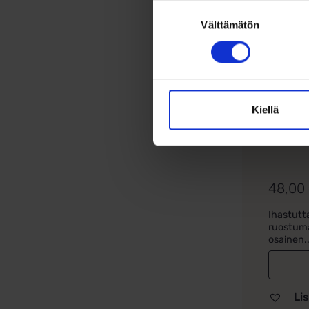
Suostumuksen
Välttämätön
valinta
Kiellä
Last
ater
48,00
Ihastutt
ruostuma
osainen..
Lis