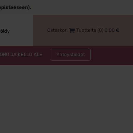
topisteeseen).
Ostoskori
Tuotteita (0)
0,00
€
röidy
Yhteystiedot
KORU JA KELLO ALE