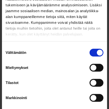
tukemiseen ja kävijämäärämme analysoimiseen. Lisäksi
jaamme sosiaalisen median, mainosalan ja analytiikka-
alan kumppaneillemme tietoja siitä, miten käytät
sivustoamme. Kumppanimme voivat yhdistää näitä
tietoja muihin tietoihin, joita olet antanut heille tai joita on
Lasten 9k kultainen
kerätty, kun olet käyttänyt heidän palvelujaan.
ID-rannekoru –
Kaiverrettav...
Suostumuksen
Välttämätön
valinta
298,00
€
Lasten kultainen ID-rannekoru
9k – kaunis...
Mieltymykset
Valitse malli
Tilastot
Lisää toivelistalle
Markkinointi