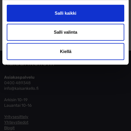
Salli kaikki
Toimitusehdot
Salli valinta
Tutustu toimitusehtoihin
Kiellä
Kaisankello.fi
Asiakaspalvelu
0400 489348
info@kaisankello.fi
Arkisin 10-19
Lauantai 10-16
Yritysesittely
Yhteystiedot
Blogit