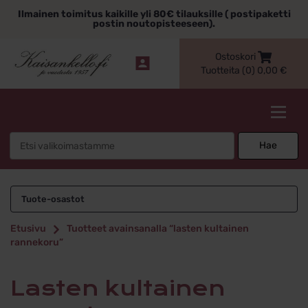
Siirry
Ilmainen toimitus kaikille yli 80€ tilauksille ( postipaketti
sisältöön
postin noutopisteeseen).
Ostoskori
Tuotteita (0)
0,00
€
Kaisankello.fi
Search
Hae
for:
lasten kultainen
Tuote-osastot
rannekoru
Etusivu
Tuotteet avainsanalla “lasten kultainen
rannekoru”
lasten kultainen