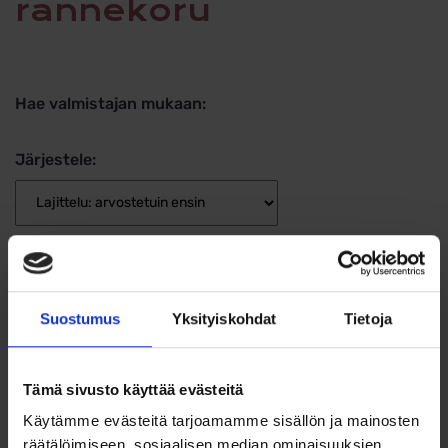
rannekoru
Hae valmistajan mukaan:
Järjestele:
Hinta
Leveys
Suostumus
Yksityiskohdat
Tietoja
Tämä sivusto käyttää evästeitä
Käytämme evästeitä tarjoamamme sisällön ja mainosten
räätälöimiseen, sosiaalisen median ominaisuuksien