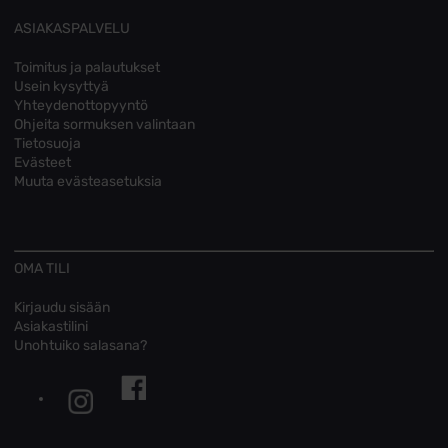
ASIAKASPALVELU
Toimitus ja palautukset
Usein kysyttyä
Yhteydenottopyyntö
Ohjeita sormuksen valintaan
Tietosuoja
Evästeet
Muuta evästeasetuksia
OMA TILI
Kirjaudu sisään
Asiakastilini
Unohtuiko salasana?