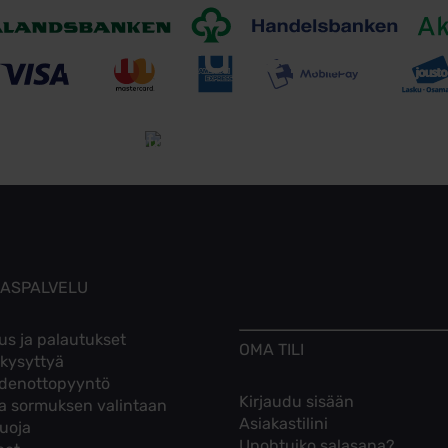
Toimitusehdot
Tutustu toimitusehtoihin
KASPALVELU
us ja palautukset
OMA TILI
 kysyttyä
denottopyyntö
Kirjaudu sisään
ta sormuksen valintaan
Asiakastilini
suoja
Unohtuiko salasana?