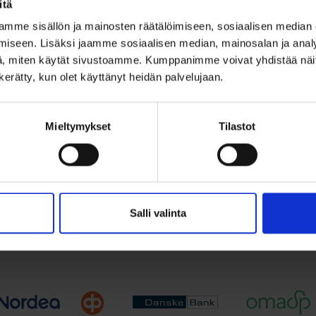
itä
inen
Teräskaulakoru 
mme sisällön ja mainosten räätälöimiseen, sosiaalisen median
ristiriipus 19x11mm
ääretön-symbol
iseen. Lisäksi jaamme sosiaalisen median, mainosalan ja analy
cm
, miten käytät sivustoamme. Kumppanimme voivat yhdistää näitä t
€
29,00
€
n kerätty, kun olet käyttänyt heidän palvelujaan.
39,00
€
Alkuperäinen
Nykyinen
hinta
hinta
ja ajaton pieni hopearisti 925...
Kaunis ääretön-symboli kaul
ruostumattomasta teräksestä
oli:
on:
Mieltymykset
Tilastot
39,00 €.
29,00 €.
Lisää ostoskoriin
Lue lisää
ää toivelistalle
Lisää toivelistalle
Salli valinta