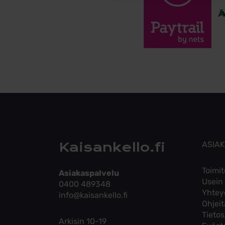
Kaisankello.fi
ASIA
Toimit
Asiakaspalvelu
Usein
0400 489348
Yhtey
info@kaisankello.fi
Ohjei
Tieto
Arkisin 10-19