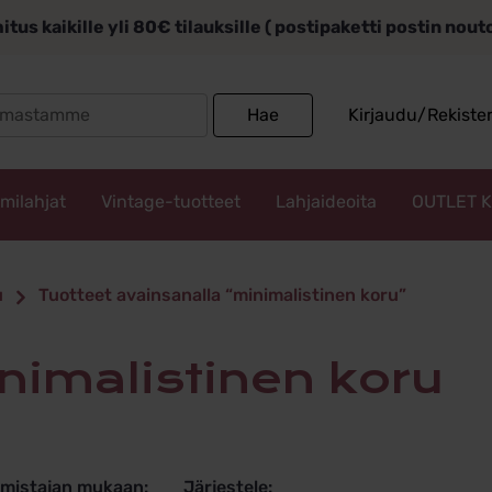
itus kaikille yli 80€ tilauksille ( postipaketti postin nou
Search
Hae
Kirjaudu/Rekiste
for:
mmilahjat
Vintage-tuotteet
Lahjaideoita
OUTLET 
istinen ko
u
Tuotteet avainsanalla “minimalistinen koru”
minimalistinen koru
lmistajan mukaan:
Järjestele: