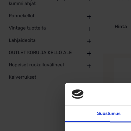
kummilahjat
Rannekellot
Hinta
Vintage tuotteita
Lahjaideoita
OUTLET KORU JA KELLO ALE
Hopeiset ruokailuvälineet
Kaiverrukset
Suostumus