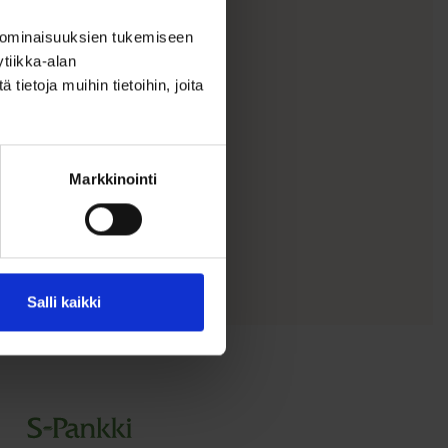
–
 ominaisuuksien tukemiseen
i 42
tiikka-alan
ietoja muihin tietoihin, joita
akoru
. 42...
Markkinointi
Salli kaikki