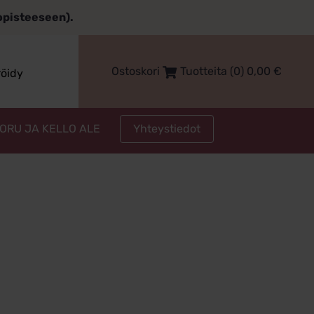
topisteeseen).
Ostoskori
Tuotteita (0)
0,00
€
röidy
Yhteystiedot
KORU JA KELLO ALE
ru