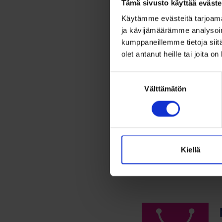
Tämä sivusto käyttää eväste
Hope
Käytämme evästeitä tarjoama
rippi
ja kävijämäärämme analysoim
kumppaneillemme tietoja siitä
24,00
olet antanut heille tai joita o
Tyylikäs 
Suostumuksen
Välttämätön
valinta
Lis
Kiellä