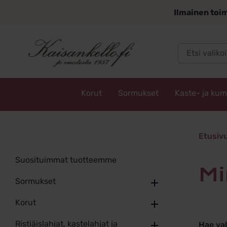
Siirry
Ilmainen toim
sisältöön
Korut
Sormukset
Kaste- ja ku
Kaisankello.fi
minimal
Etusiv
Suosituimmat tuotteemme
Sormukset
Korut
Ristiäislahjat, kastelahjat ja
Hae va