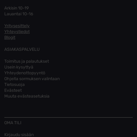
Arkisin 10-19
Lauantai 10-16
Yritysesittely
Yhteystiedot
Blogit
ASIAKASPALVELU
Toimitus ja palautukset
Usein kysyttyä
Yhteydenottopyyntö
Ohjeita sormuksen valintaan
Tietosuoja
Evästeet
Muuta evästeasetuksia
OMA TILI
Kirjaudu sisään