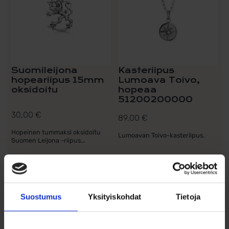
Suomileijona
Kasteriipus
hopeariipus 15mm
Lumoava Toivo,
oksidoitu
hopeaa
51200200000
30,00
€
89,00
€
Hopeinen tummaksi oksidoitu
Lumoavan Toivo-kasteriipus.
Suomen Leijona -riipus...
Lisää ostoskoriin
Lisää ostoskoriin
Lisää toivelistalle
Lisää toivelistalle
Suostumus
Yksityiskohdat
Tietoja