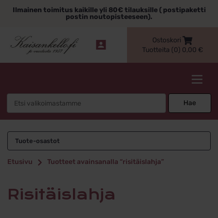
Siirry
Ilmainen toimitus kaikille yli 80€ tilauksille ( postipaketti
sisältöön
postin noutopisteeseen).
Ostoskori
Tuotteita (0)
0,00
€
Kaisankello.fi
Search
Hae
for:
risitäislahja
Tuote-osastot
Etusivu
Tuotteet avainsanalla “risitäislahja”
risitäislahja