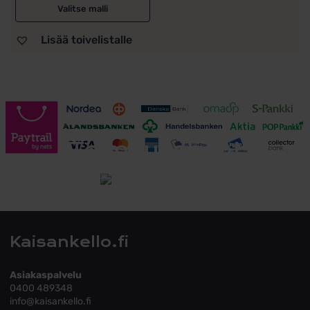
Valitse malli
Lisää toivelistalle
Toimitusehdot
Tutustu toimitusehtoihin
Kaisankello.fi
Asiakaspalvelu
0400 489348
info@kaisankello.fi