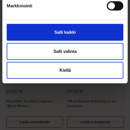
Markkinointi
Salli kaikki
Salli valinta
Suomileijona
Enkeliriipus 14k
Kiellä
hopeariipus 15mm
kultaa
29,00
€
99,00
€
Hopeinen Suomen Leijona -
14k kultainen enkeliriipus on
riipus 15 mm....
kaunis ja...
Lisää ostoskoriin
Lisää ostoskoriin