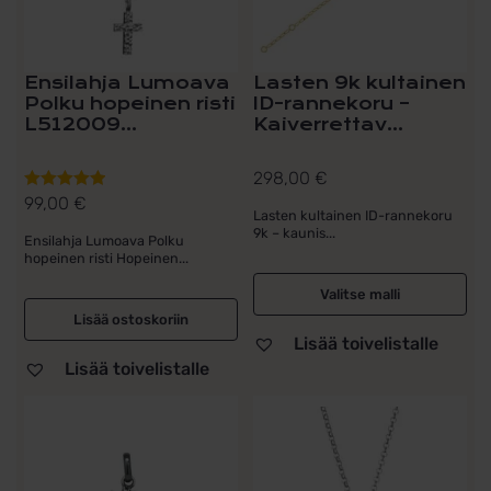
Ensilahja Lumoava
Lasten 9k kultainen
Polku hopeinen risti
ID-rannekoru –
L512009...
Kaiverrettav...
298,00
€
99,00
€
Arvostelu
Lasten kultainen ID-rannekoru
tuotteesta:
9k – kaunis...
Ensilahja Lumoava Polku
5.00
/ 5
hopeinen risti Hopeinen...
Valitse malli
Lisää ostoskoriin
Lisää toivelistalle
Lisää toivelistalle