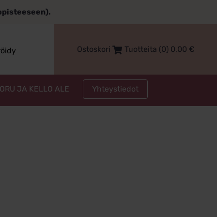
topisteeseen).
Ostoskori
Tuotteita (0)
0,00
€
röidy
Yhteystiedot
KORU JA KELLO ALE