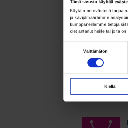
Tämä sivusto käyttää eväste
Kult
Käytämme evästeitä tarjoama
riipu
ja kävijämäärämme analysoim
kiv...
kumppaneillemme tietoja siitä
1 649
olet antanut heille tai joita o
Näyttävä
Suostumuksen
vuodelta
Välttämätön
valinta
Lis
Kiellä