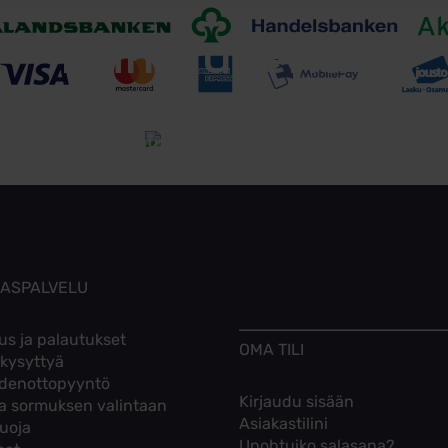
Toimitusehdot
Tutustu toimitusehtoihin
KASPALVELU
us ja palautukset
OMA TILI
 kysyttyä
denottopyyntö
Kirjaudu sisään
ta sormuksen valintaan
Asiakastilini
suoja
Unohtuiko salasana?