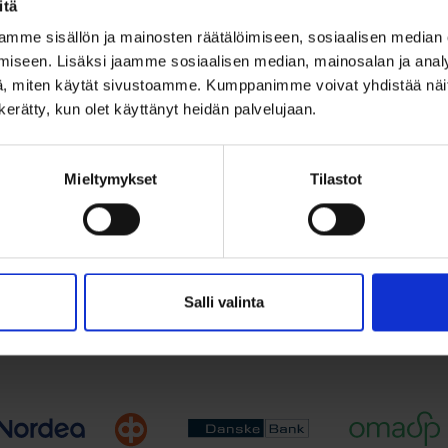
itä
ainen vintage
mme sisällön ja mainosten räätälöimiseen, sosiaalisen median
s isolla savukvartsi
iseen. Lisäksi jaamme sosiaalisen median, mainosalan ja analy
, miten käytät sivustoamme. Kumppanimme voivat yhdistää näitä t
,00
€
n kerätty, kun olet käyttänyt heidän palvelujaan.
 vintage-riipus 14k kultaa
 1966....
Mieltymykset
Tilastot
Lisää ostoskoriin
ää toivelistalle
Salli valinta