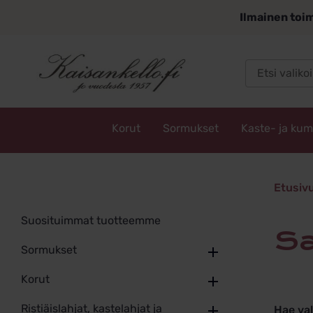
Siirry
Ilmainen toim
sisältöön
Korut
Sormukset
Kaste- ja ku
Kaisankello.fi
savukva
Etusiv
Suosituimmat tuotteemme
Sormukset
Korut
Ristiäislahjat, kastelahjat ja
Hae va