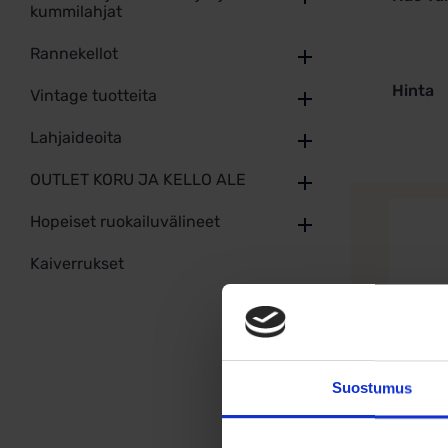
kummilahjat
Rannekellot
Hinta
Vintage tuotteita
Lahjaideoita
OUTLET KORU JA KELLO ALE
Hopeiset ruokailuvälineet
Kaiverrukset
Suostumus