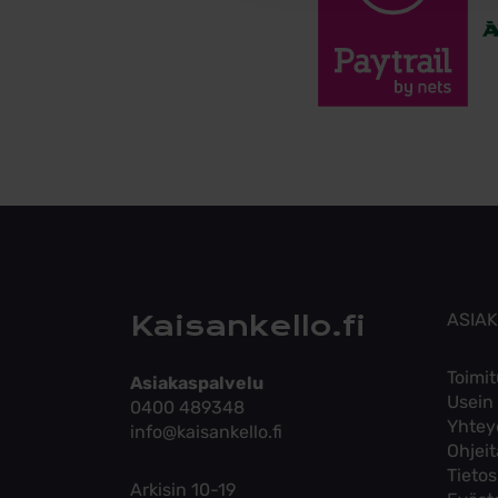
Kaisankello.fi
ASIA
Toimit
Asiakaspalvelu
Usein
0400 489348
Yhtey
info@kaisankello.fi
Ohjei
Tieto
Arkisin 10-19