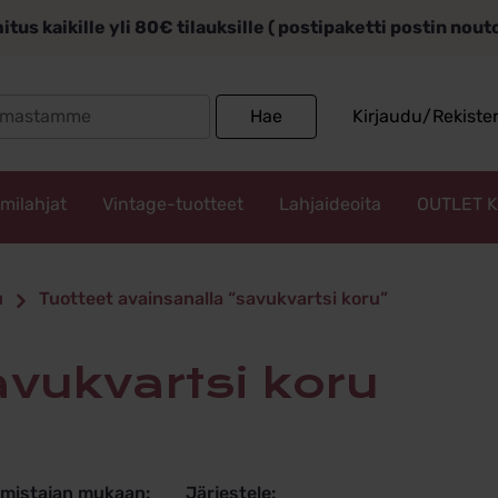
itus kaikille yli 80€ tilauksille ( postipaketti postin nou
Search
Hae
Kirjaudu/Rekiste
for:
mmilahjat
Vintage-tuotteet
Lahjaideoita
OUTLET 
rtsi koru
u
Tuotteet avainsanalla “savukvartsi koru”
savukvartsi koru
lmistajan mukaan:
Järjestele: