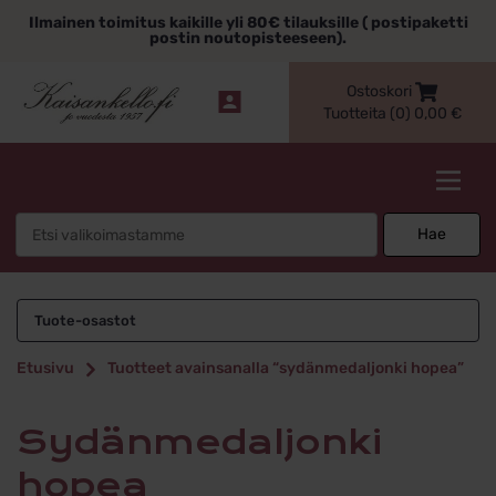
Siirry
Ilmainen toimitus kaikille yli 80€ tilauksille ( postipaketti
sisältöön
postin noutopisteeseen).
Ostoskori
Tuotteita (0)
0,00
€
Kaisankello.fi
Search
Hae
for:
sydänmedaljonki
Tuote-osastot
hopea
Etusivu
Tuotteet avainsanalla “sydänmedaljonki hopea”
sydänmedaljonki
hopea