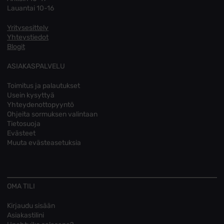
Lauantai 10-16
Yritysesittely
Yhteystiedot
Blogit
ASIAKASPALVELU
Toimitus ja palautukset
Usein kysyttyä
Yhteydenottopyyntö
Ohjeita sormuksen valintaan
Tietosuoja
Evästeet
Muuta evästeasetuksia
OMA TILI
Kirjaudu sisään
Asiakastilini