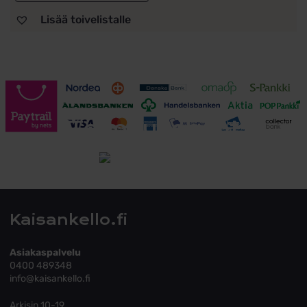
Lisää toivelistalle
Toimitusehdot
Tutustu toimitusehtoihin
Kaisankello.fi
Asiakaspalvelu
0400 489348
info@kaisankello.fi
Arkisin 10-19