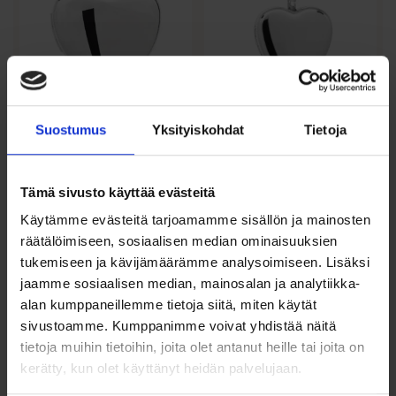
Suostumus
Yksityiskohdat
Tietoja
Hopeinen
Hopeinen
sydänmedaljonki
sydänmedaljonki
sileä pinta 21mm
sileä pinta 13mm
Tämä sivusto käyttää evästeitä
69,00
€
45,00
€
Käytämme evästeitä tarjoamamme sisällön ja mainosten
räätälöimiseen, sosiaalisen median ominaisuuksien
Hopeinen sydänmedaljonki
Hopeinen sydänmedaljonki
kahdelle kuvalle. Siro,
kahdelle kuvalle. Siro,
tukemiseen ja kävijämäärämme analysoimiseen. Lisäksi
kiiltäväpintainen...
kiiltäväpintainen...
jaamme sosiaalisen median, mainosalan ja analytiikka-
alan kumppaneillemme tietoja siitä, miten käytät
Lisää ostoskoriin
Lisää ostoskoriin
sivustoamme. Kumppanimme voivat yhdistää näitä
Lisää toivelistalle
Lisää toivelistalle
tietoja muihin tietoihin, joita olet antanut heille tai joita on
kerätty, kun olet käyttänyt heidän palvelujaan.