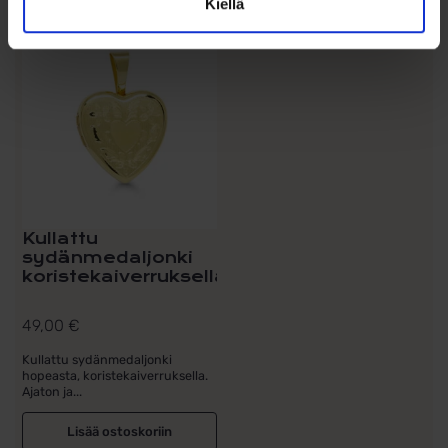
Kiellä
Kullattu
sydänmedaljonki
koristekaiverruksella
49,00
€
Kullattu sydänmedaljonki
hopeasta, koristekaiverruksella.
Ajaton ja...
Lisää ostoskoriin