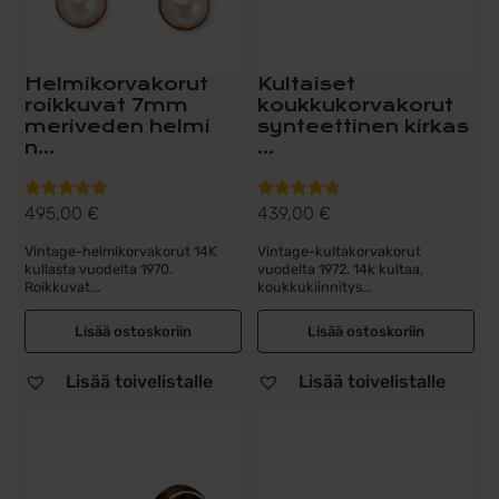
Helmikorvakorut
Kultaiset
roikkuvat 7mm
koukkukorvakorut
meriveden helmi
synteettinen kirkas
n...
...
495,00
€
439,00
€
Arvostelu
Arvostelu
tuotteesta:
tuotteesta:
Vintage-helmikorvakorut 14K
Vintage-kultakorvakorut
5.00
/ 5
5.00
/ 5
kullasta vuodelta 1970.
vuodelta 1972. 14k kultaa,
Roikkuvat...
koukkukiinnitys...
Lisää ostoskoriin
Lisää ostoskoriin
Lisää toivelistalle
Lisää toivelistalle