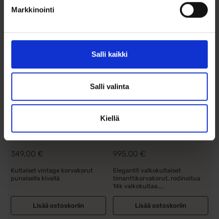
Markkinointi
Salli kaikki
Salli valinta
Vintage korvakorut
Valkokultaiset
Kiellä
kultaa punainen
Timanttikorvakorut
synteettinen...
14k – 0...
349,00
€
995,00
€
Kultaiset vintage korvakorut
Elegantit valkokultaiset
punaisella kivellä
timanttikorvakorut, rodinoitua
14k valkokultaa....
Lisää ostoskoriin
Lisää ostoskoriin