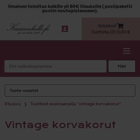
Siirry
Ilmainen toimitus kaikille yli 80€ tilauksille ( postipaketti
sisältöön
postin noutopisteeseen).
Ostoskori
Tuotteita (0)
0,00
€
Kaisankello.fi
Search
Hae
for:
vintage korvakorut
Tuote-osastot
Etusivu
Tuotteet avainsanalla “vintage korvakorut”
vintage korvakorut