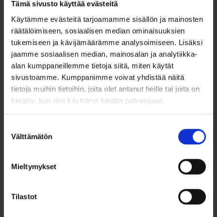
Tämä sivusto käyttää evästeitä
Käytämme evästeitä tarjoamamme sisällön ja mainosten
räätälöimiseen, sosiaalisen median ominaisuuksien
tukemiseen ja kävijämäärämme analysoimiseen. Lisäksi
jaamme sosiaalisen median, mainosalan ja analytiikka-
alan kumppaneillemme tietoja siitä, miten käytät
sivustoamme. Kumppanimme voivat yhdistää näitä
Kultaiset
Vintage korvakorut
tietoja muihin tietoihin, joita olet antanut heille tai joita on
korvakorut
mustalla kivellä
kerätty, kun olet käyttänyt heidän palvelujaan.
synteettinen
ametisti vin...
Suostumuksen
595,00
€
279,00
€
Välttämätön
valinta
Kultaiset vintage korvakorut
Vintage korvakorut
mustalla kivellä.
Mieltymykset
Lisää ostoskoriin
Lisää ostoskoriin
Tilastot
Lisää toivelistalle
Lisää toivelistalle