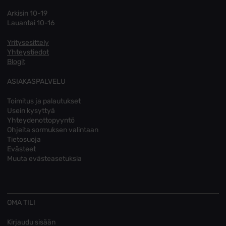
Arkisin 10-19
Lauantai 10-16
Yritysesittely
Yhteystiedot
Blogit
ASIAKASPALVELU
Toimitus ja palautukset
Usein kysyttyä
Yhteydenottopyyntö
Ohjeita sormuksen valintaan
Tietosuoja
Evästeet
Muuta evästeasetuksia
OMA TILI
Kirjaudu sisään