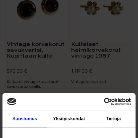
Vintage korvakorut
Kultaiset
savukvartsi,
helmikorvakorut
Kupittaan kulta
vintage 1967
590,00
€
1 119,00
€
Kultaiset vintage korvakorut
Vintage korvakorut.
savukvartsi kivellä.
Lisää ostoskoriin
Lisää ostoskoriin
Lisää toivelistalle
Lisää toivelistalle
Suostumus
Yksityiskohdat
Tietoja