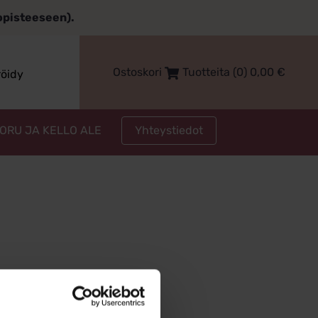
topisteeseen).
Ostoskori
Tuotteita (0)
0,00
€
röidy
Yhteystiedot
KORU JA KELLO ALE