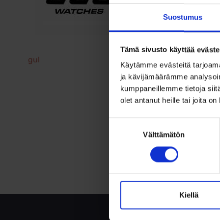
Suostumus
Tämä sivusto käyttää eväste
Artikkelien
gul
Käytämme evästeitä tarjoama
ja kävijämäärämme analysoim
selaus
kumppaneillemme tietoja siitä
olet antanut heille tai joita o
Suostumuksen
Välttämätön
valinta
Kiellä