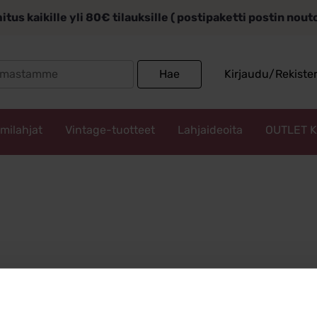
itus kaikille yli 80€ tilauksille ( postipaketti postin nou
Search
Hae
Kirjaudu/Rekiste
for:
mmilahjat
Vintage-tuotteet
Lahjaideoita
OUTLET 