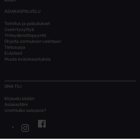
ASIAKASPALVELU
Toimitus ja palautukset
Usein kysyttyä
Yhteydenottopyyntö
Ohjeita sormuksen valintaan
Tietosuoja
Evästeet
Muuta evästeasetuksia
OMA TILI
Kirjaudu sisään
Asiakastilini
Unohtuiko salasana?