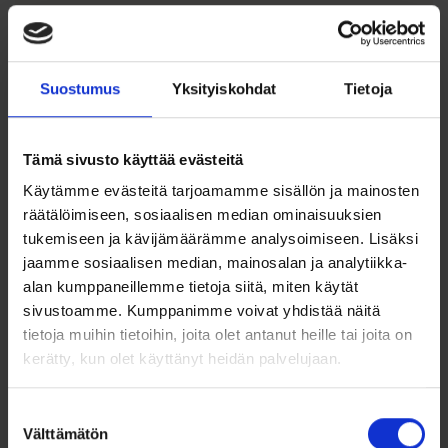
Ominaisuudet:
Materiaali: Ruostumaton teräs
Ketjun tyyppi: Kuningasketju (bysanttilainen ketju)
Suostumus
Yksityiskohdat
Tietoja
Paksuus: 5mm x 5mm
Sopii miehille ja naisille
Kestävä ja pitkäikäinen
Tämä sivusto käyttää evästeitä
Tyylikäs ja ajaton muotoilu
Käytämme evästeitä tarjoamamme sisällön ja mainosten
räätälöimiseen, sosiaalisen median ominaisuuksien
tukemiseen ja kävijämäärämme analysoimiseen. Lisäksi
jaamme sosiaalisen median, mainosalan ja analytiikka-
alan kumppaneillemme tietoja siitä, miten käytät
sivustoamme. Kumppanimme voivat yhdistää näitä
tietoja muihin tietoihin, joita olet antanut heille tai joita on
Ohjeita sormuksen tai korun
koon valintaan
kerätty, kun olet käyttänyt heidän palvelujaan.
Tutustu ohjeisiin
Suostumuksen
Välttämätön
valinta