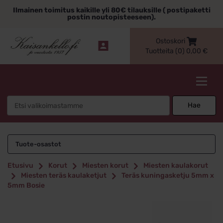
Siirry
Ilmainen toimitus kaikille yli 80€ tilauksille ( postipaketti
sisältöön
postin noutopisteeseen).
Ostoskori
Tuotteita (0)
0,00
€
Kaisankello.fi
Search
Hae
for:
Tuote-osastot
Etusivu
Korut
Miesten korut
Miesten kaulakorut
Miesten teräs kaulaketjut
Teräs kuningasketju 5mm x
5mm Bosie