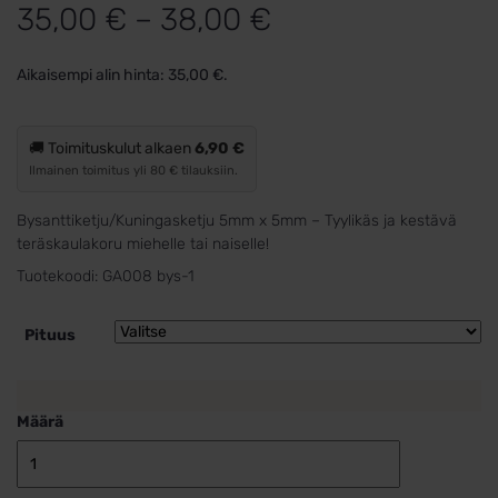
Hintaluokka:
35,00
€
–
38,00
€
35,00 €
Aikaisempi alin hinta:
35,00
€
.
-
38,00 €
🚚 Toimituskulut alkaen
6,90 €
Ilmainen toimitus yli 80 € tilauksiin.
Bysanttiketju/Kuningasketju 5mm x 5mm – Tyylikäs ja kestävä
teräskaulakoru miehelle tai naiselle!
Tuotekoodi:
GA008 bys-1
Pituus
Määrä
Teräs
kuningasketju