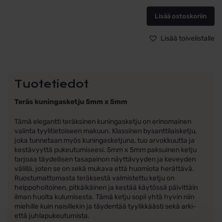
5mm
Lisää ostoskoriin
x
5mm
Bosie
Lisää toivelistalle
määrä
Tuotetiedot
Teräs kuningasketju 5mm x 5mm
Tämä elegantti teräksinen kuningasketju on erinomainen
valinta tyylitietoiseen makuun. Klassinen bysanttilaisketju,
joka tunnetaan myös kuningasketjuna, tuo arvokkuutta ja
kestävyyttä pukeutumiseesi. 5mm x 5mm paksuinen ketju
tarjoaa täydellisen tasapainon näyttävyyden ja keveyden
välillä, joten se on sekä mukava että huomiota herättävä.
Ruostumattomasta teräksestä valmistettu ketju on
helppohoitoinen, pitkäikäinen ja kestää käytössä päivittäin
ilman huolta kulumisesta. Tämä ketju sopii yhtä hyvin niin
miehille kuin naisillekin ja täydentää tyylikkäästi sekä arki-
että juhlapukeutumista.