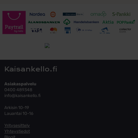
Toimitusehdot
Tutustu toimitusehtoihin
Kaisankello.fi
Asiakaspalvelu
0400 489348
info@kaisankello.fi
Arkisin 10-19
Lauantai 10-16
Yritysesittely
Yhteystiedot
Blogit