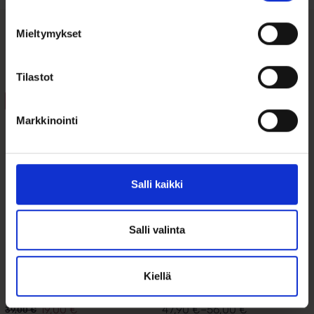
Mieltymykset
Tutustu myös
Tilastot
Tällä
ALE 51%
tuotteella
Markkinointi
on
useampi
muunnelma.
Voit
tehdä
Salli kaikki
valinnat
tuotteen
sivulla.
Salli valinta
”Kalaonni”
Kullanvärinen
Kaulakoru – Terästä
Teräskaulaketju
Kotelolukolla 6mm
Kiellä
19,00
€
47,90
€
–
56,00
€
39,00
€