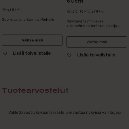
60cm
165,00
€
95,00
€
–
105,00
€
Hintaluokka:
Suomi Leijona Sormus Miehelle
95,00 €
Näyttävä 12 mm leveä
kullanvärinen teräskaulaketju...
-
105,00 €
Valitse malli
Valitse malli
Lisää toivelistalle
Lisää toivelistalle
Tuotearvostelut
Valitettavasti yksikään arvostelu ei vastaa nykyisiä valintojasi