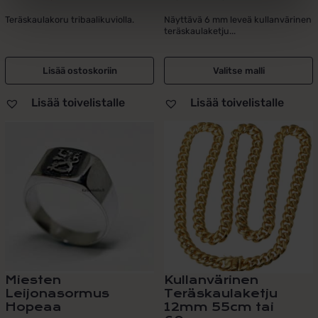
Alkuperäinen
Nykyinen
Hintaluokka:
hinta
hinta
47,90 €
Teräskaulakoru tribaalikuviolla.
Näyttävä 6 mm leveä kullanvärinen
teräskaulaketju...
oli:
on:
-
39,00 €.
19,00 €.
56,00 €
Lisää ostoskoriin
Valitse malli
Lisää toivelistalle
Lisää toivelistalle
Tällä
Tällä
tuotteella
tuotteella
on
on
useampi
useampi
muunnelma.
muunnelma.
Voit
Voit
tehdä
tehdä
valinnat
valinnat
tuotteen
tuotteen
sivulla.
sivulla.
Miesten
Kullanvärinen
Leijonasormus
Teräskaulaketju
Hopeaa
12mm 55cm tai