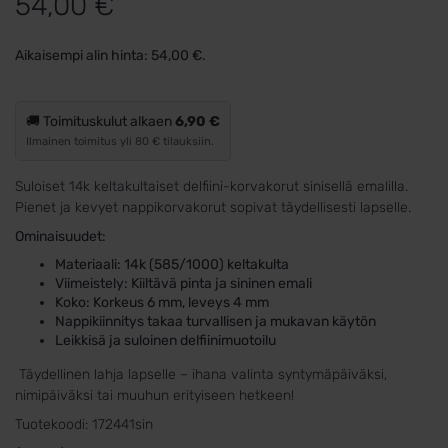
54,00
€
Aikaisempi alin hinta:
54,00
€
.
🚚 Toimituskulut alkaen
6,90 €
Ilmainen toimitus yli 80 € tilauksiin.
Suloiset 14k keltakultaiset delfiini-korvakorut sinisellä emalilla.
Pienet ja kevyet nappikorvakorut sopivat täydellisesti lapselle.
Ominaisuudet:
Materiaali: 14k (585/1000) keltakulta
Viimeistely: Kiiltävä pinta ja sininen emali
Koko: Korkeus 6 mm, leveys 4 mm
Nappikiinnitys takaa turvallisen ja mukavan käytön
Leikkisä ja suloinen delfiinimuotoilu
Täydellinen lahja lapselle – ihana valinta syntymäpäiväksi,
nimipäiväksi tai muuhun erityiseen hetkeen!
Tuotekoodi:
172441sin