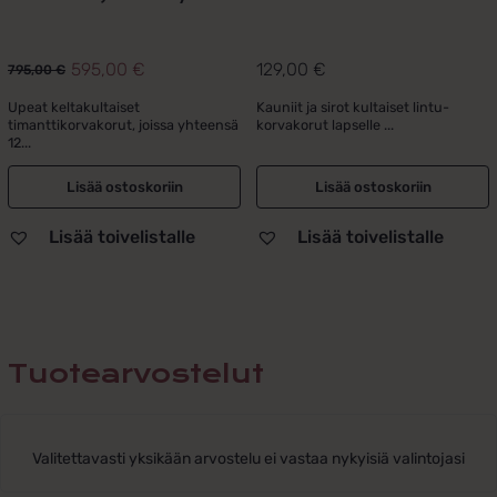
595,00
€
129,00
€
795,00
€
Alkuperäinen
Nykyinen
hinta
hinta
Upeat keltakultaiset
Kauniit ja sirot kultaiset lintu-
timanttikorvakorut, joissa yhteensä
korvakorut lapselle ...
oli:
on:
12...
795,00 €.
595,00 €.
Lisää ostoskoriin
Lisää ostoskoriin
Lisää toivelistalle
Lisää toivelistalle
Tuotearvostelut
Valitettavasti yksikään arvostelu ei vastaa nykyisiä valintojasi