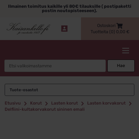
Siirry
Ilmainen toimitus kaikille yli 80€ tilauksille ( postipaketti
sisältöön
postin noutopisteeseen).
Ostoskori
Tuotteita (0)
0,00
€
Kaisankello.fi
Search
Hae
for:
Tuote-osastot
Etusivu
Korut
Lasten korut
Lasten korvakorut
Delfiini-kultakorvakorut sininen emali