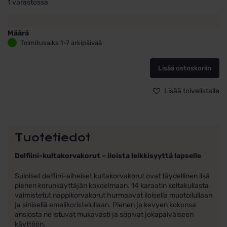
1 varastossa
Määrä
Delfiini-
Toimitusaika 1-7 arkipäivää
kultakorvakorut
sininen
Lisää ostoskoriin
emali
määrä
Lisää toivelistalle
Tuotetiedot
Delfiini-kultakorvakorut – iloista leikkisyyttä lapselle
Suloiset delfiini-aiheiset kultakorvakorut ovat täydellinen lisä
pienen korunkäyttäjän kokoelmaan. 14 karaatin keltakullasta
valmistetut nappikorvakorut hurmaavat iloisella muotoilullaan
ja sinisellä emalikoristelullaan. Pienen ja kevyen kokonsa
ansiosta ne istuvat mukavasti ja sopivat jokapäiväiseen
käyttöön.