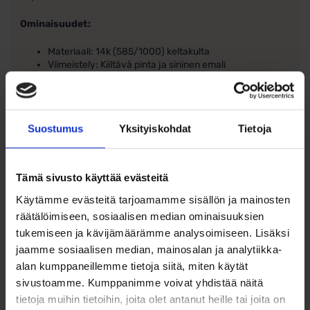
Ominaisuudet:
Materiaali: 14k (585/1000) keltakulta
Viimeistely: Kiiltävä pinta ja sininen emali
Koko: Korkeus 6 mm, leveys 4 mm
Nappikiinnitys takaa turvallisen ja mukavan käytön
Leikkisä ja suloinen delfiinimuotoilu
Täydellinen lahja lapselle – ihana valinta syntymäpäiväksi,
Suostumus
Yksityiskohdat
Tietoja
nimipäiväksi tai muuhun erityiseen hetkeen!
Tämä sivusto käyttää evästeitä
Käytämme evästeitä tarjoamamme sisällön ja mainosten
räätälöimiseen, sosiaalisen median ominaisuuksien
tukemiseen ja kävijämäärämme analysoimiseen. Lisäksi
Ohjeita sormuksen tai korun
jaamme sosiaalisen median, mainosalan ja analytiikka-
koon valintaan
alan kumppaneillemme tietoja siitä, miten käytät
sivustoamme. Kumppanimme voivat yhdistää näitä
Tutustu ohjeisiin
tietoja muihin tietoihin, joita olet antanut heille tai joita on