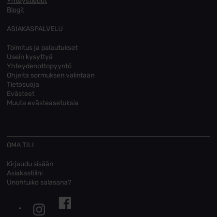
Yhteystiedot
Blogit
ASIAKASPALVELU
Toimitus ja palautukset
Usein kysyttyä
Yhteydenottopyyntö
Ohjeita sormuksen valintaan
Tietosuoja
Evästeet
Muuta evästeasetuksia
OMA TILI
Kirjaudu sisään
Asiakastilini
Unohtuiko salasana?