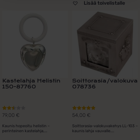
Lisää toivelistalle
Kastelahja Helistin
Soittorasia/valokuva
150-87760
078736
79,00
€
54,00
€
Arvostelu
Arvostelu
tuotteesta:
tuotteesta:
Kaunis hopeoitu helistin –
Soittorasia-valokuvakehys LL-103 –
2.50
/
5.00
/ 5
perinteinen kastelahja,...
kaunis lahja vauvalle....
5