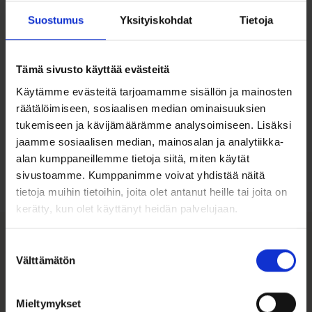
Design:
Enkeliriipus säihkyvin yksityiskohdin
Pituus:
Säädettävissä 15+3 cm
Suostumus
Yksityiskohdat
Tietoja
Pakkaus:
Ei sisällä rasiaa
Tämä sivusto käyttää evästeitä
Käytämme evästeitä tarjoamamme sisällön ja mainosten
räätälöimiseen, sosiaalisen median ominaisuuksien
Ohjeita sormuksen tai korun
tukemiseen ja kävijämäärämme analysoimiseen. Lisäksi
koon valintaan
jaamme sosiaalisen median, mainosalan ja analytiikka-
alan kumppaneillemme tietoja siitä, miten käytät
Tutustu ohjeisiin
sivustoamme. Kumppanimme voivat yhdistää näitä
tietoja muihin tietoihin, joita olet antanut heille tai joita on
kerätty, kun olet käyttänyt heidän palvelujaan.
Suostumuksen
Tutustu myös
Välttämätön
valinta
Mieltymykset