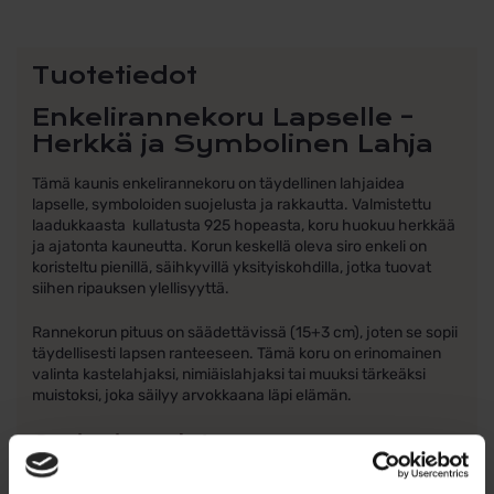
Tuotetiedot
Enkelirannekoru Lapselle –
Herkkä ja Symbolinen Lahja
Tämä kaunis enkelirannekoru on täydellinen lahjaidea
lapselle, symboloiden suojelusta ja rakkautta. Valmistettu
laadukkaasta kullatusta 925 hopeasta, koru huokuu herkkää
ja ajatonta kauneutta. Korun keskellä oleva siro enkeli on
koristeltu pienillä, säihkyvillä yksityiskohdilla, jotka tuovat
siihen ripauksen ylellisyyttä.
Rannekorun pituus on säädettävissä (15+3 cm), joten se sopii
täydellisesti lapsen ranteeseen. Tämä koru on erinomainen
valinta kastelahjaksi, nimiäislahjaksi tai muuksi tärkeäksi
muistoksi, joka säilyy arvokkaana läpi elämän.
Ominaisuudet:
Materiaali:
kullattu 925 hopea