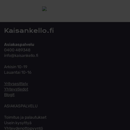
Tutustu toimitusehtoihin
Kaisankello.fi
Asiakaspalvelu
0400 489348
info@kaisankello.fi
Arkisin 10-19
Lauantai 10-16
Yritysesittely
Yhteystiedot
Blogit
ASIAKASPALVELU
Toimitus ja palautukset
Usein kysyttyä
Yhteydenottopyyntö