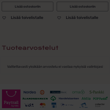
Lisää ostoskoriin
Lisää ostoskoriin
Lisää toivelistalle
Lisää toivelistalle
Tuotearvostelut
Valitettavasti yksikään arvostelu ei vastaa nykyisiä valintojasi
Toimitusehdot