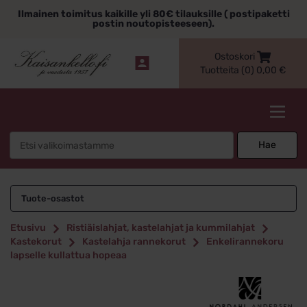
Siirry
Ilmainen toimitus kaikille yli 80€ tilauksille ( postipaketti
sisältöön
postin noutopisteeseen).
Ostoskori
Tuotteita (0)
0,00
€
Kaisankello.fi
Search
Hae
for:
Tuote-osastot
Etusivu
Ristiäislahjat, kastelahjat ja kummilahjat
Kastekorut
Kastelahja rannekorut
Enkelirannekoru
lapselle kullattua hopeaa