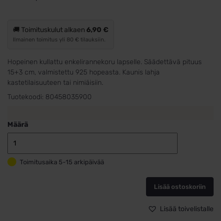
🚚 Toimituskulut alkaen
6,90 €
Ilmainen toimitus yli 80 € tilauksiin.
Hopeinen kullattu enkelirannekoru lapselle. Säädettävä pituus
15+3 cm, valmistettu 925 hopeasta. Kaunis lahja
kastetilaisuuteen tai nimiäisiin.
Tuotekoodi:
80458035900
Määrä
Enkeliranneko
lapselle
Toimitusaika 5-15 arkipäivää
kullattua
hopeaa
määrä
Lisää ostoskoriin
Lisää toivelistalle