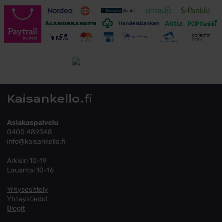
Toimitusehdot
Tutustu toimitusehtoihin
Kaisankello.fi
Asiakaspalvelu
0400 489348
info@kaisankello.fi
Arkisin 10-19
Lauantai 10-16
Yritysesittely
Yhteystiedot
Blogit