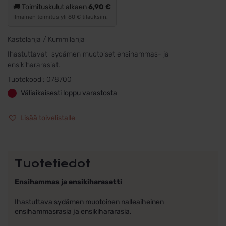
🚚 Toimituskulut alkaen
6,90 €
Ilmainen toimitus yli 80 € tilauksiin.
Kastelahja / Kummilahja
Ihastuttavat sydämen muotoiset ensihammas- ja
ensikihararasiat.
Tuotekoodi:
078700
Väliaikaisesti loppu varastosta
Lisää toivelistalle
Tuotetiedot
Ensihammas ja ensikiharasetti
Ihastuttava sydämen muotoinen nalleaiheinen
ensihammasrasia ja ensikihararasia.