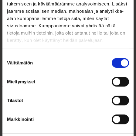
Tutustu myös
tukemiseen ja kävijämäärämme analysoimiseen. Lisäksi
jaamme sosiaalisen median, mainosalan ja analytiikka-
alan kumppaneillemme tietoja siitä, miten käytät
sivustoamme. Kumppanimme voivat yhdistää näitä
tietoja muihin tietoihin, joita olet antanut heille tai joita on
kerätty, kun olet käyttänyt heidän palvelujaan.
Suostumuksen
Välttämätön
valinta
Mieltymykset
Valokuva albumi
Muumipeikko
Nalle ja Rusetti
Säästölipas – tinattu
078410
Muumi-säästöl...
Tilastot
62,00
€
Markkinointi
38,00
€
Arvostelu
Ihastuttava tinattu Muumipeikko-
tuotteesta:
säästölipas. Korkeus 18 cm....
Valokuva-albumi Nalle ja Rusetti
5.00
/ 5