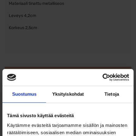
Materiaali tinattu metalliseos
Leveys 4,2cm
Korkeus 2,5cm
Ohjeita sormuksen tai korun
koon valintaan
Suostumus
Yksityiskohdat
Tietoja
Tutustu ohjeisiin
Tämä sivusto käyttää evästeitä
Käytämme evästeitä tarjoamamme sisällön ja mainosten
räätälöimiseen, sosiaalisen median ominaisuuksien