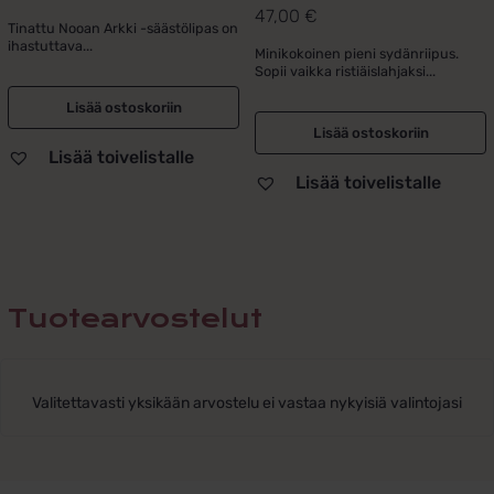
47,00
€
Arvostelu
Tinattu Nooan Arkki -säästölipas on
tuotteesta:
ihastuttava...
Minikokoinen pieni sydänriipus.
5.00
/ 5
Sopii vaikka ristiäislahjaksi...
Lisää ostoskoriin
Lisää ostoskoriin
Lisää toivelistalle
Lisää toivelistalle
Tuotearvostelut
Valitettavasti yksikään arvostelu ei vastaa nykyisiä valintojasi