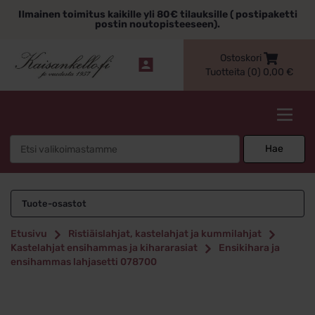
Siirry
Ilmainen toimitus kaikille yli 80€ tilauksille ( postipaketti
sisältöön
postin noutopisteeseen).
Ostoskori
Tuotteita (0)
0,00
€
Kaisankello.fi
Search
Hae
for:
Tuote-osastot
Etusivu
Ristiäislahjat, kastelahjat ja kummilahjat
Kastelahjat ensihammas ja kihararasiat
Ensikihara ja
ensihammas lahjasetti 078700