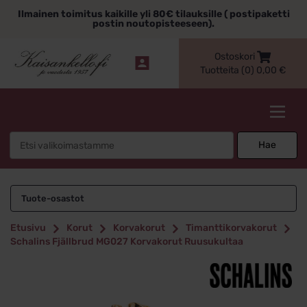
Siirry
Ilmainen toimitus kaikille yli 80€ tilauksille ( postipaketti
sisältöön
postin noutopisteeseen).
Ostoskori
Tuotteita (0)
0,00
€
Kaisankello.fi
Search
Hae
for:
Tuote-osastot
Etusivu
Korut
Korvakorut
Timanttikorvakorut
Schalins Fjällbrud MG027 Korvakorut Ruusukultaa