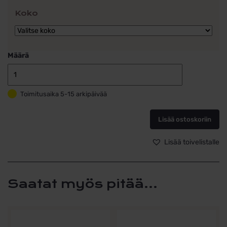
Koko
Määrä
Schalins
Fjällbrud
Toimitusaika 5-15 arkipäivää
MG027
Korvakorut
Ruusukultaa
Lisää ostoskoriin
määrä
Lisää toivelistalle
Saatat myös pitää...