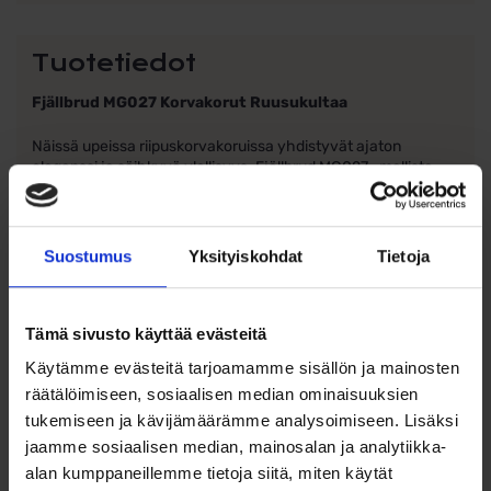
Tuotetiedot
Fjällbrud MG027 Korvakorut Ruusukultaa
Näissä upeissa riipuskorvakoruissa yhdistyvät ajaton
eleganssi ja säihkyvä ylellisyys. Fjällbrud MG027 -mallista
inspiraationsa saaneet korvakorut on valmistettu 18 karaatin
kullasta ja viimeistelty yhteensä 0,82 karaatin upeilla
timanteilla. Halo-muotoa kehystävät lisätimantit sekä
korvakorun varressa että riipuksessa korostavat
Suostumus
Yksityiskohdat
Tietoja
kokonaisuuden juhlavuutta.
Materiaali:
18k kulta
Tämä sivusto käyttää evästeitä
Timantit:
Käytämme evästeitä tarjoamamme sisällön ja mainosten
räätälöimiseen, sosiaalisen median ominaisuuksien
2 x 0,23 ct W/VS
tukemiseen ja kävijämäärämme analysoimiseen. Lisäksi
32 x 0,01 ct W/SI
jaamme sosiaalisen median, mainosalan ja analytiikka-
alan kumppaneillemme tietoja siitä, miten käytät
2 x 0,02 ct W/SI