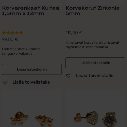
Korvarenkaat Kultaa
Korvakorut Zirkonia
1,5mm x 12mm
5mm
119,00
€
99,00
€
Arvostelu
Kimaltavat korvakorut piristävät
tuotteesta:
täydellisesti mitä tahansa...
Pienet ja sirot kultaiset
5.00
/ 5
rengaskorvakorut
Lisää ostoskoriin
Lisää ostoskoriin
Lisää toivelistalle
Lisää toivelistalle