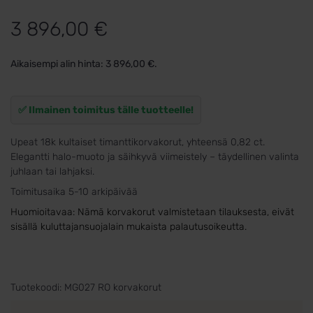
3 896,00
€
Aikaisempi alin hinta:
3 896,00
€
.
✅ Ilmainen toimitus tälle tuotteelle!
Upeat 18k kultaiset timanttikorvakorut, yhteensä 0,82 ct.
Elegantti halo-muoto ja säihkyvä viimeistely – täydellinen valinta
juhlaan tai lahjaksi.
Toimitusaika 5-10 arkipäivää
Huomioitavaa: Nämä korvakorut valmistetaan tilauksesta, eivät
sisällä kuluttajansuojalain mukaista palautusoikeutta.
Tuotekoodi:
MG027 RO korvakorut