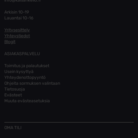
info@kaisankello.fi
Arkisin 10-19
Lauantai 10-16
Yritysesittely
Yhteystiedot
Blogit
ASIAKASPALVELU
Toimitus ja palautukset
Usein kysyttyä
Yhteydenottopyyntö
Ohjeita sormuksen valintaan
Tietosuoja
Evästeet
Muuta evästeasetuksia
OMA TILI