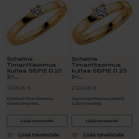
Schalins
Schalins
Timanttisormus
Timanttisormus
Kultaa SEINE 0.10
kultaa SEINE 0.25
1...
1...
1 234,00
€
2 024,00
€
Kultainen timanttisormus
Upea timanttisormus yhdellä
yhdellä timantilla.
0,25ct timantilla.
Lisää ostoskoriin
Lisää ostoskoriin
Lisää toivelistalle
Lisää toivelistalle