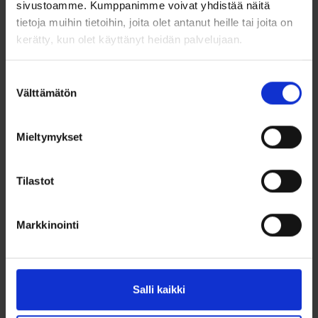
sivustoamme. Kumppanimme voivat yhdistää näitä
tietoja muihin tietoihin, joita olet antanut heille tai joita on
Kokonaispaino:
0,82 karaattia
kerätty, kun olet käyttänyt heidän palvelujaan.
Metallin arvioitu paino:
3,0 g
Suostumuksen
Kiinnitys:
Tappikiinnitys (perhoslukko)
Välttämätön
valinta
Säihkettä arkeen, loistoa juhlaan – täydellinen valinta
esimerkiksi hääkoruiksi tai erityiseksi lahjaksi.
Mieltymykset
Huomioitavaa: Nämä korvakorut valmistetaan tilauksesta,
eivät sisällä kuluttajansuojalain mukaista palautusoikeutta.
Tilastot
Markkinointi
Salli kaikki