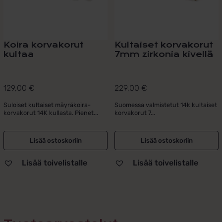
Koira korvakorut
Kultaiset korvakorut
kultaa
7mm zirkonia kivellä
129,00
€
229,00
€
Suloiset kultaiset mäyräkoira-
Suomessa valmistetut 14k kultaiset
korvakorut 14K kullasta. Pienet...
korvakorut 7...
Lisää ostoskoriin
Lisää ostoskoriin
Lisää toivelistalle
Lisää toivelistalle