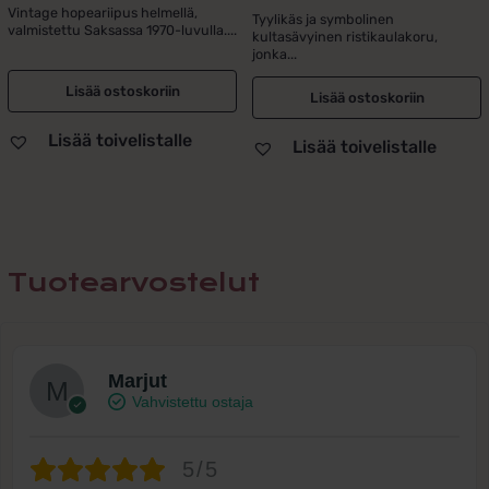
hinta
hinta
Vintage hopeariipus helmellä,
Tyylikäs ja symbolinen
valmistettu Saksassa 1970-luvulla....
kultasävyinen ristikaulakoru,
oli:
on:
jonka...
129,00 €.
79,00 €.
Lisää ostoskoriin
Lisää ostoskoriin
Lisää toivelistalle
Lisää toivelistalle
Tuotearvostelut
Marjut
Vahvistettu ostaja
5/5