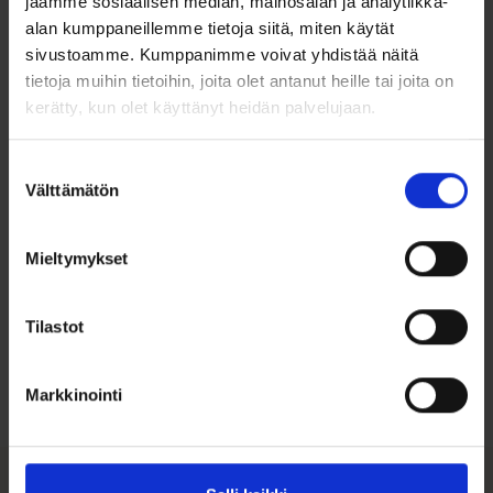
jaamme sosiaalisen median, mainosalan ja analytiikka-
alan kumppaneillemme tietoja siitä, miten käytät
Ominaisuudet:
sivustoamme. Kumppanimme voivat yhdistää näitä
Materiaali: 585/1000 (14k) keltakulta
tietoja muihin tietoihin, joita olet antanut heille tai joita on
Kruunuistutus
kerätty, kun olet käyttänyt heidän palvelujaan.
Helmi: Valkoinen viljelty makeanveden helmi, halkaisija
noin 8-8½ mm
Elegantti ja klassinen muotoilu
Suostumuksen
Välttämätön
valinta
Mieltymykset
Ohjeita sormuksen tai korun
Tilastot
koon valintaan
Tutustu ohjeisiin
Markkinointi