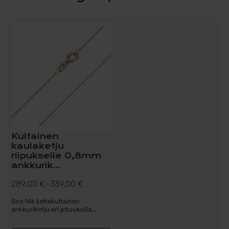
Tällä
tuotteella
on
useampi
muunnelma.
Voit
tehdä
valinnat
tuotteen
sivulla.
Kultainen
kaulaketju
riipukselle 0,8mm
ankkurik...
289,00
€
–
339,00
€
Hintaluokka:
289,00 €
Siro 14k keltakultainen
ankkuriketju eri pituuksilla....
-
339,00 €