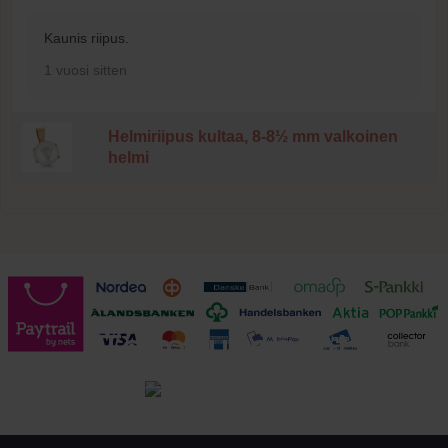
Kaunis riipus.
1 vuosi sitten
Helmiriipus kultaa, 8-8½ mm valkoinen
helmi
Toimitusehdot
Tutustu toimitusehtoihin