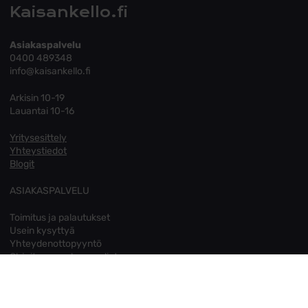
Kaisankello.fi
Asiakaspalvelu
0400 489348
info@kaisankello.fi
Arkisin 10-19
Lauantai 10-16
Yritysesittely
Yhteystiedot
Blogit
ASIAKASPALVELU
Toimitus ja palautukset
Usein kysyttyä
Yhteydenottopyyntö
Ohjeita sormuksen valintaan
Tietosuoja
Evästeet
Muuta evästeasetuksia