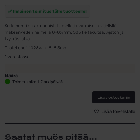
✅ Ilmainen toimitus tälle tuotteelle!
Kultainen riipus kruunuistutuksella ja valkoisella viljellyllä
makeanveden helmellä 8-8½mm. 585 keltakultaa. Ajaton ja
tyylikäs lahja.
Tuotekoodi:
1028valk-8-8,5mm
1 varastossa
Määrä
Helmiriipus
Toimitusaika 1-7 arkipäivää
kultaa,
8-
Lisää ostoskoriin
8½
mm
valkoinen
Lisää toivelistalle
helmi
määrä
Saatat myös pitää...