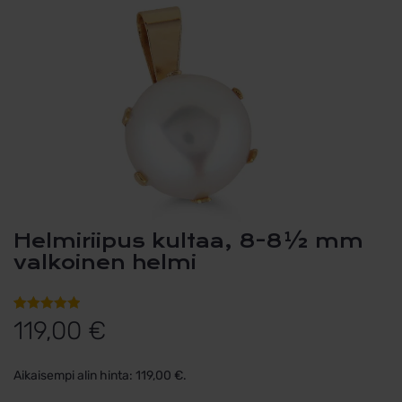
Helmiriipus kultaa, 8-8½ mm
valkoinen helmi
Arvio
1
5.00
119,00
€
5:stä
perustuen
Aikaisempi alin hinta:
119,00
€
.
asiakkaan
arvotukseen.