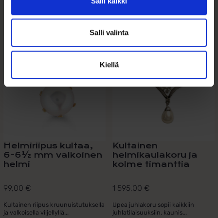
Salli kaikki
Tutustu myös
Salli valinta
Kiellä
Helmiriipus kultaa,
Kultainen
6-6½ mm valkoinen
helmikaulakoru ja
helmi
kolme timanttia
99,00
€
1 595,00
€
Kultainen riipus kruunuistutuksella
Upea juhlakoru sopii kaikkiin
ja valkoisella viljellyllä...
juhlatilaisuuksiin, kaunis...