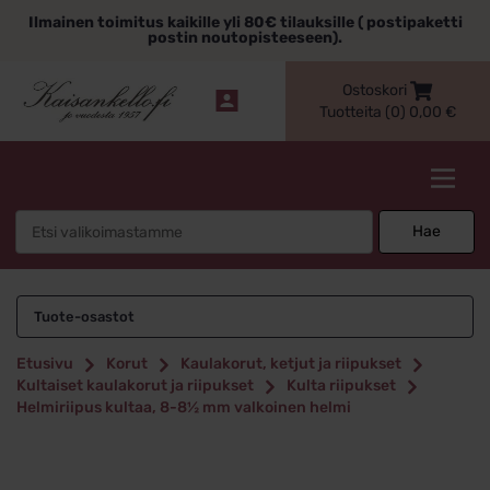
Siirry
Ilmainen toimitus kaikille yli 80€ tilauksille ( postipaketti
sisältöön
postin noutopisteeseen).
Ostoskori
Tuotteita (0)
0,00
€
Kaisankello.fi
Search
Hae
for:
Tuote-osastot
Etusivu
Korut
Kaulakorut, ketjut ja riipukset
Kultaiset kaulakorut ja riipukset
Kulta riipukset
Helmiriipus kultaa, 8-8½ mm valkoinen helmi