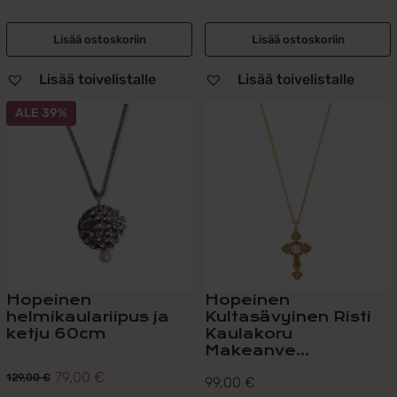
Lisää ostoskoriin
Lisää ostoskoriin
Lisää toivelistalle
Lisää toivelistalle
ALE 39%
Hopeinen
Hopeinen
helmikaulariipus ja
Kultasävyinen Risti
ketju 60cm
Kaulakoru
Makeanve...
79,00
€
129,00
€
99,00
€
Alkuperäinen
Nykyinen