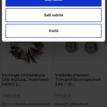
Lisää ostoskoriin
Lisää ostoskoriin
Salli valinta
Lisää toivelistalle
Lisää toivelistalle
Kiellä
Vintage rintaneula
Valkokultaiset
14k kultaa, merivesi
Timanttikorvakorut
helmi j...
14k – 0...
1 995,00
€
995,00
€
Kaunis rintaneula, jossa meriveden
Elegantit valkokultaiset