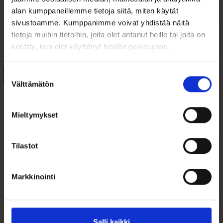
alan kumppaneillemme tietoja siitä, miten käytät
sivustoamme. Kumppanimme voivat yhdistää näitä
tietoja muihin tietoihin, joita olet antanut heille tai joita on
kerätty, kun olet käyttänyt heidän palvelujaan.
Suostumuksen
Välttämätön
valinta
Mieltymykset
Omega Geneve
Puudeliriipus Kultaa
Tilastot
Naisten Vintage
ja Emalia
Kultakello 14k BD7...
Markkinointi
4 995,00
€
475,00
€
Omega Geneve Naisten Vintage
Kultainen Riipus
Kultakello 14k...
Salli kaikki