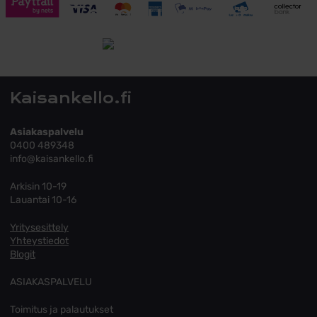
Toimitusehdot
Tutustu toimitusehtoihin
Kaisankello.fi
Asiakaspalvelu
0400 489348
info@kaisankello.fi
Arkisin 10-19
Lauantai 10-16
Yritysesittely
Yhteystiedot
Blogit
ASIAKASPALVELU
Toimitus ja palautukset