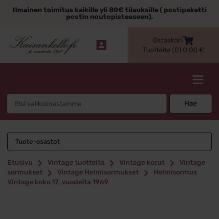
Siirry
Ilmainen toimitus kaikille yli 80€ tilauksille ( postipaketti
sisältöön
postin noutopisteeseen).
Ostoskori
Tuotteita (0)
0,00
€
Kaisankello.fi
Search
Hae
for:
Tuote-osastot
Etusivu
Vintage tuotteita
Vintage korut
Vintage
sormukset
Vintage Helmisormukset
Helmisormus
Vintage koko 17, vuodelta 1969