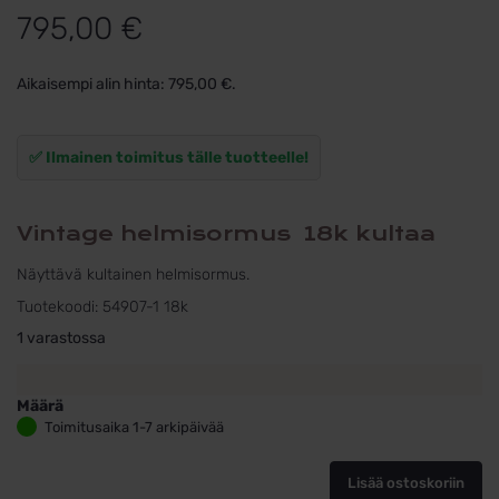
795,00
€
Aikaisempi alin hinta:
795,00
€
.
✅ Ilmainen toimitus tälle tuotteelle!
Vintage helmisormus 18k kultaa
Näyttävä kultainen helmisormus.
Tuotekoodi:
54907-1 18k
1 varastossa
Määrä
Helmisormus
Toimitusaika 1-7 arkipäivää
Vintage
koko
Lisää ostoskoriin
17,