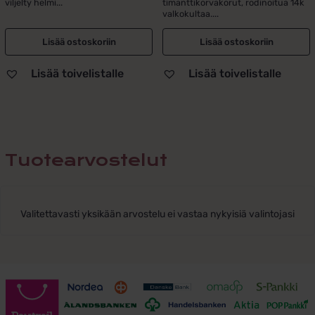
viljelty helmi...
timanttikorvakorut, rodinoitua 14k
valkokultaa....
Lisää ostoskoriin
Lisää ostoskoriin
Lisää toivelistalle
Lisää toivelistalle
Tuotearvostelut
Valitettavasti yksikään arvostelu ei vastaa nykyisiä valintojasi