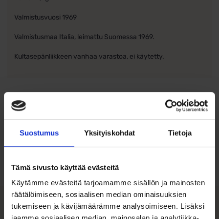
Valmistusvuosi 1969
Valmistusmaa Italia, leimattu Suomessa 1969.
Kultasepänliikkeen vanhaa varastoa, ei käytetty.
Ohjeita sormuksen tai korun
Suostumus
Yksityiskohdat
Tietoja
koon valintaan
Tutustu ohjeisiin
Tämä sivusto käyttää evästeitä
Käytämme evästeitä tarjoamamme sisällön ja mainosten
räätälöimiseen, sosiaalisen median ominaisuuksien
tukemiseen ja kävijämäärämme analysoimiseen. Lisäksi
Tutustu myös
jaamme sosiaalisen median, mainosalan ja analytiikka-