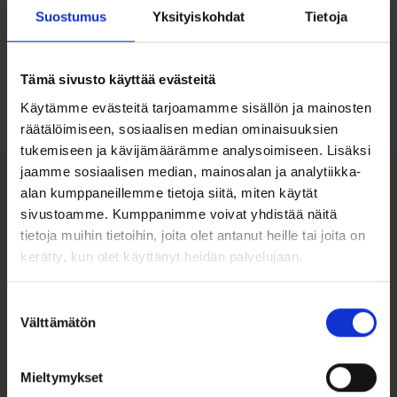
Suostumus
Yksityiskohdat
Tietoja
Ohjeita sormuksen tai korun
koon valintaan
Tämä sivusto käyttää evästeitä
Tutustu ohjeisiin
Käytämme evästeitä tarjoamamme sisällön ja mainosten
räätälöimiseen, sosiaalisen median ominaisuuksien
tukemiseen ja kävijämäärämme analysoimiseen. Lisäksi
jaamme sosiaalisen median, mainosalan ja analytiikka-
alan kumppaneillemme tietoja siitä, miten käytät
Tutustu myös
sivustoamme. Kumppanimme voivat yhdistää näitä
tietoja muihin tietoihin, joita olet antanut heille tai joita on
kerätty, kun olet käyttänyt heidän palvelujaan.
Suostumuksen
Välttämätön
valinta
Mieltymykset