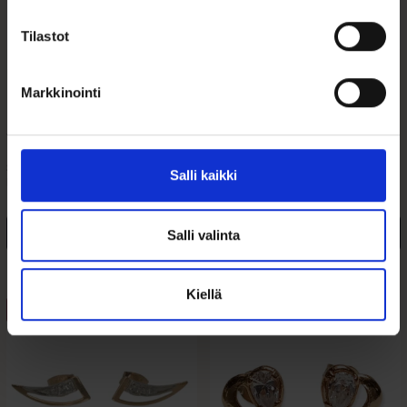
Tilastot
Korvakorut Norsu
Roikkuvat Kultaiset
kultaa
Korvakorut
Zirkoniakivillä
Markkinointi
169,00
€
449,00
€
Suloiset norsukorvakorut 14k
Kotimaiset roikkuvat
Salli kaikki
kullasta – valmistettu...
kultakorvakorut cubic zirkonia -
kivillä...
Lisää ostoskoriin
Lisää ostoskoriin
Salli valinta
Lisää toivelistalle
Lisää toivelistalle
Kiellä
ALE 20%