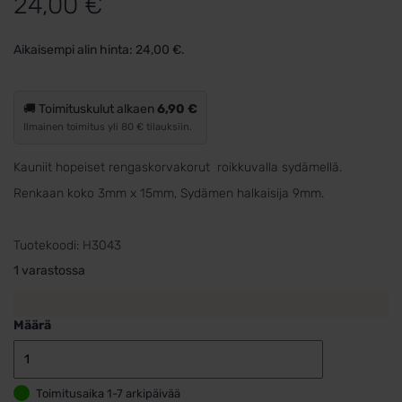
24,00
€
Aikaisempi alin hinta:
24,00
€
.
🚚 Toimituskulut alkaen
6,90 €
Ilmainen toimitus yli 80 € tilauksiin.
Kauniit hopeiset rengaskorvakorut roikkuvalla sydämellä.
Renkaan koko 3mm x 15mm, Sydämen halkaisija 9mm.
Tuotekoodi:
H3043
1 varastossa
Määrä
Hopeiset
rengaskorvak
Toimitusaika 1-7 arkipäivää
3mm