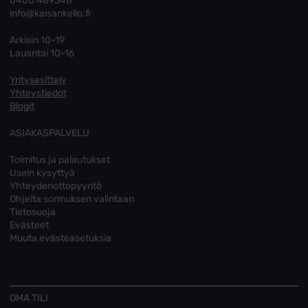
0400 489348
info@kaisankello.fi
Arkisin 10-19
Lauantai 10-16
Yritysesittely
Yhteystiedot
Blogit
ASIAKASPALVELU
Toimitus ja palautukset
Usein kysyttyä
Yhteydenottopyyntö
Ohjeita sormuksen valintaan
Tietosuoja
Evästeet
Muuta evästeasetuksia
OMA TILI