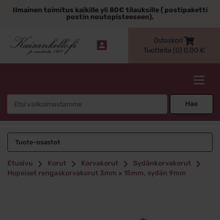
Siirry
Ilmainen toimitus kaikille yli 80€ tilauksille ( postipaketti
sisältöön
postin noutopisteeseen).
Ostoskori
Tuotteita (0)
0,00
€
Kaisankello.fi
Search
Hae
for:
Tuote-osastot
Etusivu
Korut
Korvakorut
Sydänkorvakorut
Hopeiset rengaskorvakorut 3mm x 15mm, sydän 9mm