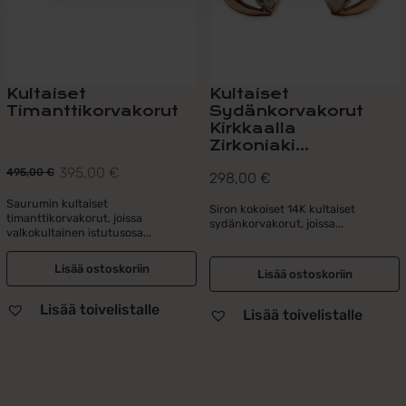
Kultaiset
Kultaiset
Timanttikorvakorut
Sydänkorvakorut
Kirkkaalla
Zirkoniaki...
395,00
€
495,00
€
298,00
€
Alkuperäinen
Nykyinen
hinta
hinta
Saurumin kultaiset
Siron kokoiset 14K kultaiset
timanttikorvakorut, joissa
sydänkorvakorut, joissa...
oli:
on:
valkokultainen istutusosa...
495,00 €.
395,00 €.
Lisää ostoskoriin
Lisää ostoskoriin
Lisää toivelistalle
Lisää toivelistalle