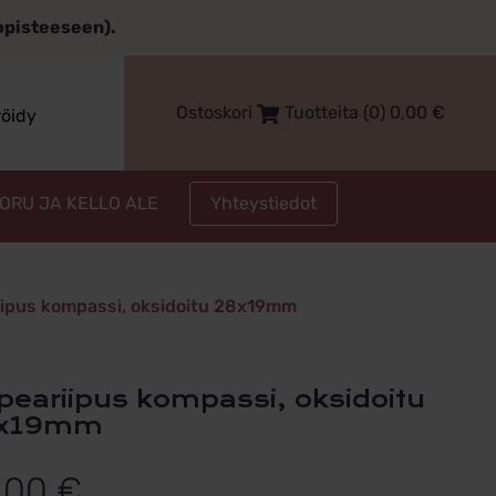
topisteeseen).
Ostoskori
Tuotteita (0)
0,00
€
röidy
Yhteystiedot
KORU JA KELLO ALE
ipus kompassi, oksidoitu 28x19mm
x19mm
,00
€