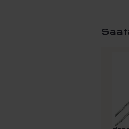
Saat
Tällä
tuotteel
on
useamp
muunne
Voit
tehdä
valinna
tuottee
sivulla.