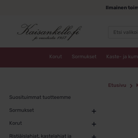
Siirry
Ilmainen toim
sisältöön
Korut
Sormukset
Kaste- ja ku
Kaisankello.fi
Etusivu
Suosituimmat tuotteemme
Sormukset
Korut
Ristiäislahjat, kastelahjat ja