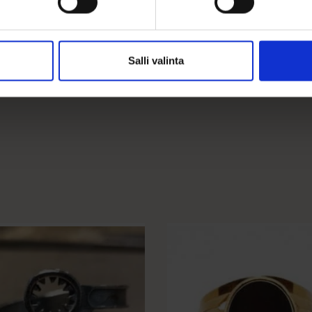
Ohjeita sormuksen tai korun koon
Salli valinta
Tällä
ella
tuotteella
on
mpi
useampi
nelma.
muunnelma.
Voit