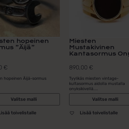
tehdä
nat
valinnat
een
tuotteen
a.
sivulla.
sten hopeinen
Miesten
mus ”Äijä”
Mustakivinen
Kantasormus On
00
€
890,00
€
en hopeinen Äijä-sormus
Tyylikäs miesten vintage-
kultasormus aidolla mustalla
onyksikivellä....
Valitse malli
Valitse malli
Lisää toivelistalle
Lisää toivelistalle