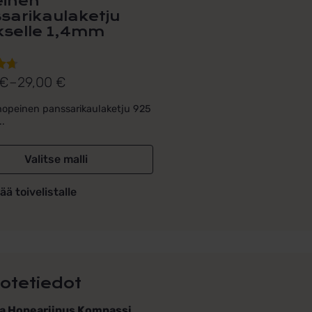
inen
sarikaulaketju
ukselle 1,4mm
€
–
29,00
€
lu
uokka:
ta:
 €
opeinen panssarikaulaketju 925
..
€
Valitse malli
ää toivelistalle
otetiedot
a Hopeariipus Kompassi