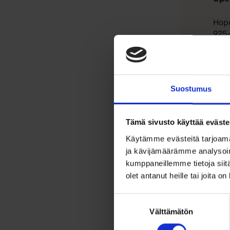
Hop
925-
ilme
Riip
miel
Suostumus
Koru
Omi
Tämä sivusto käyttää eväste
Käytämme evästeitä tarjoama
ja kävijämäärämme analysoim
kumppaneillemme tietoja siitä
olet antanut heille tai joita o
Suostumuksen
Välttämätön
valinta