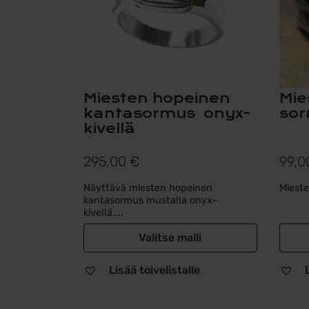
tehdä
tehdä
valinnat
valin
tuotteen
tuott
sivulla.
sivull
Miesten hopeinen
Mie
kantasormus onyx-
sor
kivellä
295,00
€
99,
Näyttävä miesten hopeinen
Miest
kantasormus mustalla onyx-
kivellä....
Valitse malli
Lisää toivelistalle