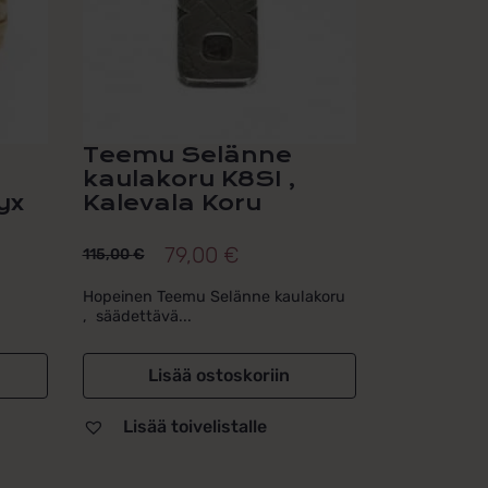
Teemu Selänne
kaulakoru K8SI ,
yx
Kalevala Koru
79,00
€
115,00
€
Alkuperäinen
Nykyinen
hinta
hinta
Hopeinen Teemu Selänne kaulakoru
, säädettävä...
oli:
on:
115,00 €.
79,00 €.
Lisää ostoskoriin
Lisää toivelistalle