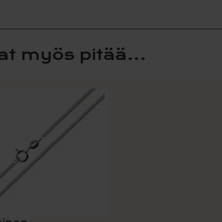
määr
at myös pitää...
la
i
lma.
t
n