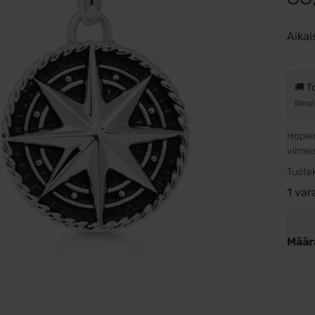
Aikai
🚚 T
Ilmai
Hopein
viimei
Tuote
1 var
Määr
Hopea
komp
oksid
28x