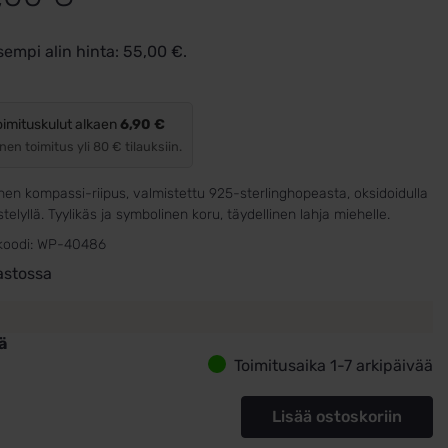
sempi alin hinta:
55,00
€
.
oimituskulut alkaen
6,90 €
nen toimitus yli 80 € tilauksiin.
en kompassi-riipus, valmistettu 925-sterlinghopeasta, oksidoidulla
stelyllä. Tyylikäs ja symbolinen koru, täydellinen lahja miehelle.
koodi:
WP-40486
astossa
ä
Toimitusaika 1-7 arkipäivää
riipus
assi,
Lisää ostoskoriin
oitu
19mm