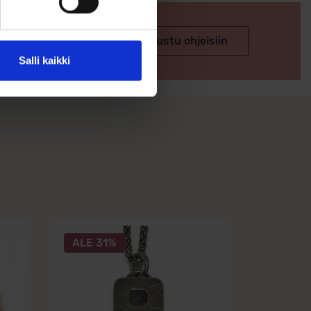
 valintaan
Tutustu ohjeisiin
Salli kaikki
ALE 31%