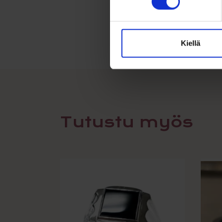
Kiellä
Tutustu myös
Tällä
Tällä
tuotteella
tuotte
on
on
useampi
usea
muunnelma.
muun
Voit
Voit