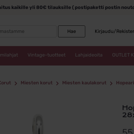
itus kaikille yli 80€ tilauksille ( postipaketti postin nou
Search
Hae
Kirjaudu/Rekiste
for:
mmilahjat
Vintage-tuotteet
Lahjaideoita
OUTLET 
Korut
Miesten korut
Miesten kaulakorut
Hopeari
Hopeariipus kompassi, oksidoitu
28
55