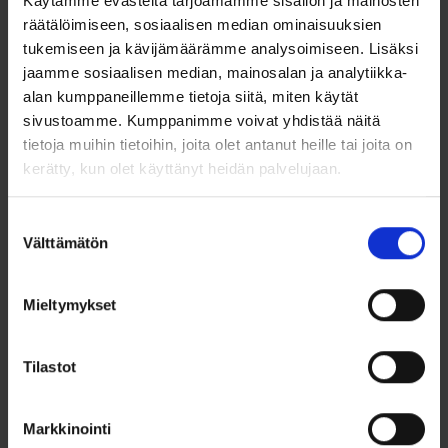
Käytämme evästeitä tarjoamamme sisällön ja mainosten
Medaljonki on valmistettu laadukkaasta 925 sterling-
hopeasta ja siinä on tukeva valurunko, joka kestää käytössä
räätälöimiseen, sosiaalisen median ominaisuuksien
vuodesta toiseen. Sen kompaktit mitat – 24 mm pituus ja 13
tukemiseen ja kävijämäärämme analysoimiseen. Lisäksi
mm leveys – tekevät siitä täydellisen valinnan arkeen tai
jaamme sosiaalisen median, mainosalan ja analytiikka-
juhlaan.
alan kumppaneillemme tietoja siitä, miten käytät
Ominaisuudet:
sivustoamme. Kumppanimme voivat yhdistää näitä
tietoja muihin tietoihin, joita olet antanut heille tai joita on
Materiaali: 925/1000 sterling-hopea
kerätty, kun olet käyttänyt heidän palvelujaan.
Vaaleanpunainen emalointi ja filigraanikuviointi
Tukeva valurunko
Mitat: 24 mm (pituus) x 13 mm (leveys)
Suostumuksen
Mahdollisuus säilyttää pieniä muistoja sisällä
Välttämätön
valinta
Mieltymykset
Ohjeita sormuksen tai korun
Tilastot
koon valintaan
Markkinointi
Tutustu ohjeisiin