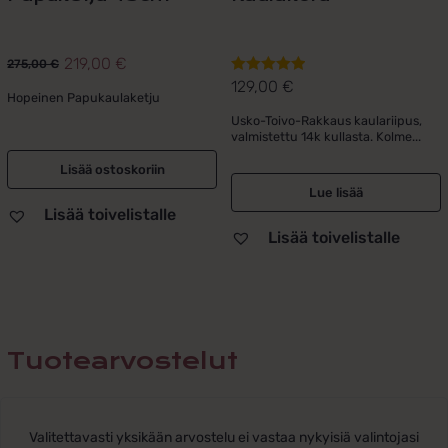
219,00
€
275,00
€
Alkuperäinen
Nykyinen
129,00
€
Arvostelu
hinta
hinta
Hopeinen Papukaulaketju
tuotteesta:
oli:
on:
Usko-Toivo-Rakkaus kaulariipus,
5.00
/ 5
valmistettu 14k kullasta. Kolme...
275,00 €.
219,00 €.
Lisää ostoskoriin
Lue lisää
Lisää toivelistalle
Lisää toivelistalle
Tuotearvostelut
Valitettavasti yksikään arvostelu ei vastaa nykyisiä valintojasi