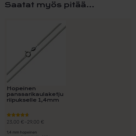
Saatat myös pitää...
Tällä
tuotteella
on
useampi
muunnelma.
Voit
tehdä
valinnat
tuotteen
sivulla.
Hopeinen
panssarikaulaketju
riipukselle 1,4mm
23,00
€
–
29,00
€
Arvostelu
Hintaluokka:
tuotteesta:
23,00 €
1,4 mm hopeinen
4.71
/ 5