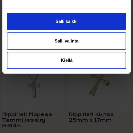
Salli kaikki
Tutustu myös
Salli valinta
Kiellä
Rippiristi Hopeaa
Rippiristi Kultaa
Tammi Jewelry
25mm x 17mm
S3145