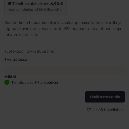
🚚 Toimituskulut alkaen
6,90 €
Ilmainen toimitus yli 80 € tilauksiin.
Romanttinen hopeamedaljonki vaaleanpunaisella emaloinnilla ja
filigraanikuvioinnilla. Valmistettu 925 hopeasta. Täydellinen lahja
tai arvokas muisto.
Tuotekoodi:
WP-38558pink
1 varastossa
Määrä
Hopeinen
Toimitusaika 1-7 arkipäivää
medaljonki
vaaleanpunaisella
Lisää ostoskoriin
emaloinnilla
määrä
Lisää toivelistalle