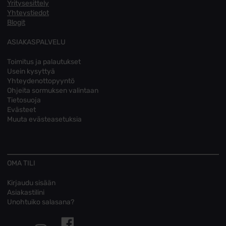
Yritysesittely
Yhteystiedot
Blogit
ASIAKASPALVELU
Toimitus ja palautukset
Usein kysyttyä
Yhteydenottopyyntö
Ohjeita sormuksen valintaan
Tietosuoja
Evästeet
Muuta evästeasetuksia
OMA TILI
Kirjaudu sisään
Asiakastilini
Unohtuiko salasana?