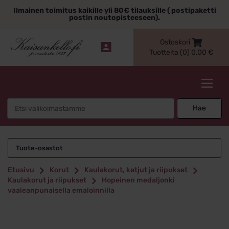
Siirry
Ilmainen toimitus kaikille yli 80€ tilauksille ( postipaketti
sisältöön
postin noutopisteeseen).
Ostoskori
Tuotteita (0)
0,00
€
Kaisankello.fi
Search
Hae
for:
Tuote-osastot
Etusivu
Korut
Kaulakorut, ketjut ja riipukset
Kaulakorut ja riipukset
Hopeinen medaljonki
vaaleanpunaisella emaloinnilla