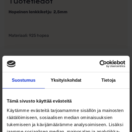
Tuotetiedot
Hopeinen lenkkiketju 2,5mm
Materiaali: 925 hopea
Ohjeita sormuksen tai korun
Suostumus
Yksityiskohdat
Tietoja
koon valintaan
Tutustu ohjeisiin
Tämä sivusto käyttää evästeitä
Käytämme evästeitä tarjoamamme sisällön ja mainosten
räätälöimiseen, sosiaalisen median ominaisuuksien
tukemiseen ja kävijämäärämme analysoimiseen. Lisäksi
jaamme sosiaalisen median, mainosalan ja analytiikka-