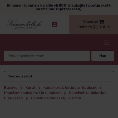
Siirry
Ilmainen toimitus kaikille yli 80€ tilauksille ( postipaketti
sisältöön
postin noutopisteeseen).
Ostoskori
Tuotteita (0)
0,00
€
Kaisankello.fi
Search
Hae
for:
Tuote-osastot
Etusivu
Korut
Kaulakorut, ketjut ja riipukset
Hopeiset kaulakorut ja riipukset
Hopeiset kaulaketjut
riipukseen
Hopeinen kaulaketju 2,5mm