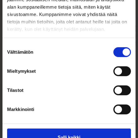
Tutustu myös
alan kumppaneillemme tietoja siitä, miten käytät
sivustoamme. Kumppanimme voivat yhdistää näitä
Tällä
tietoja muihin tietoihin, joita olet antanut heille tai joita on
tuotteella
kerätty, kun olet käyttänyt heidän palvelujaan.
on
useampi
muunnelma.
Suostumuksen
Voit
Välttämätön
valinta
tehdä
valinnat
tuotteen
Mieltymykset
sivulla.
Rippiristi Kultaa
Hopeinen
Tilastot
21mm x 12mm
panssarikaulaketju
4,5mm, 925 hopeaa
Markkinointi
99,00
€
149,00
€
–
159,00
€
Hintaluokka:
149,00 €
Kultainen ristiriipus 14k kultaa,
Hopeinen panssarikaulaketju
koko 21x12...
4,5mm, pituus 50cm.
-
Salli kaikki