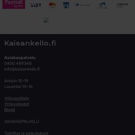
Toimitusehdot
Tutustu toimitusehtoihin
Kaisankello.fi
Asiakaspalvelu
0400 489348
info@kaisankello.fi
Arkisin 10-19
Lauantai 10-16
Yritysesittely
Yhteystiedot
Blogit
ASIAKASPALVELU
Toimitus ja palautukset