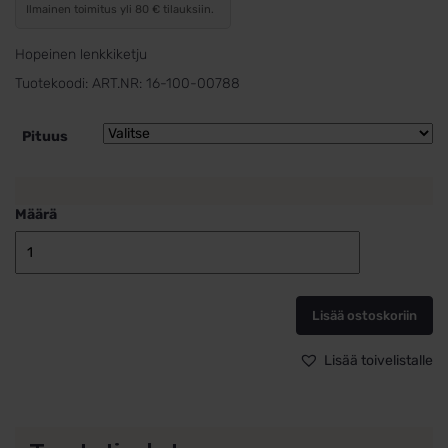
Ilmainen toimitus yli 80 € tilauksiin.
Hopeinen lenkkiketju
Tuotekoodi:
ART.NR: 16-100-00788
Pituus
Määrä
Hopeinen
kaulaketju
2,5mm
Lisää ostoskoriin
määrä
Lisää toivelistalle