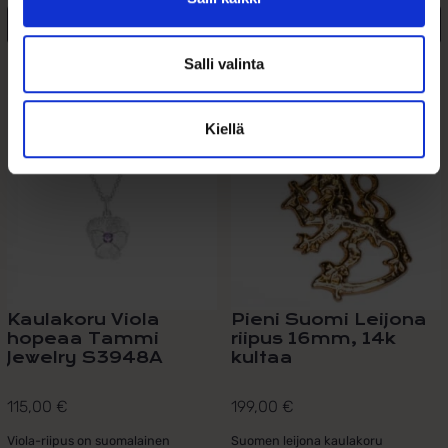
159,00 €
Lisää ostoskoriin
Valitse malli
Salli valinta
Lisää toivelistalle
Lisää toivelistalle
Kiellä
Kaulakoru Viola
Pieni Suomi Leijona
hopeaa Tammi
riipus 16mm, 14k
Jewelry S3948A
kultaa
115,00
€
199,00
€
Viola-riipus on suomalainen
Suomen leijona kaulakoru