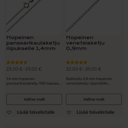
Voit
Voit
tehdä
tehdä
valinnat
valinnat
tuotteen
tuotteen
sivulla.
sivulla.
Hopeinen
Hopeinen
panssarikaulaketju
venetsiaketju
riipukselle 1,4mm
0,9mm
23,00
€
–
29,00
€
32,00
€
–
39,00
€
Arvostelu
Arvostelu
Hintaluokka:
Hintaluokka:
tuotteesta:
tuotteesta:
23,00 €
32,00 €
1,4 mm hopeinen
Rodinoitu 0,9 mm hopeinen
4.71
/ 5
5.00
/ 5
panssarikaulaketju 925 hopeaa....
venetsiaketju rippiristille...
-
-
29,00 €
39,00 €
Valitse malli
Valitse malli
Lisää toivelistalle
Lisää toivelistalle