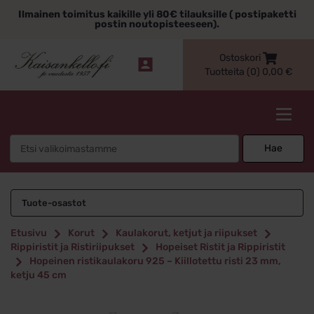
Siirry
Ilmainen toimitus kaikille yli 80€ tilauksille ( postipaketti
sisältöön
postin noutopisteeseen).
Ostoskori
Tuotteita (0)
0,00
€
Kaisankello.fi
Search
Hae
for:
Tuote-osastot
Etusivu
Korut
Kaulakorut, ketjut ja riipukset
Rippiristit ja Ristiriipukset
Hopeiset Ristit ja Rippiristit
Hopeinen ristikaulakoru 925 – Kiillotettu risti 23 mm,
ketju 45 cm