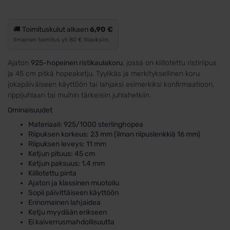
🚚 Toimituskulut alkaen
6,90 €
Ilmainen toimitus yli 80 € tilauksiin.
Ajaton
925-hopeinen ristikaulakoru
, jossa on kiillotettu ristiriipus
ja 45 cm pitkä hopeaketju. Tyylikäs ja merkityksellinen koru
jokapäiväiseen käyttöön tai lahjaksi esimerkiksi konfirmaatioon,
rippijuhlaan tai muihin tärkeisiin juhlahetkiin.
Ominaisuudet
Materiaali: 925/1000 sterlinghopea
Riipuksen korkeus: 23 mm (ilman riipuslenkkiä 16 mm)
Riipuksen leveys: 11 mm
Ketjun pituus: 45 cm
Ketjun paksuus: 1,4 mm
Kiillotettu pinta
Ajaton ja klassinen muotoilu
Sopii päivittäiseen käyttöön
Erinomainen lahjaidea
Ketju myydään erikseen
Ei kaiverrusmahdollisuutta