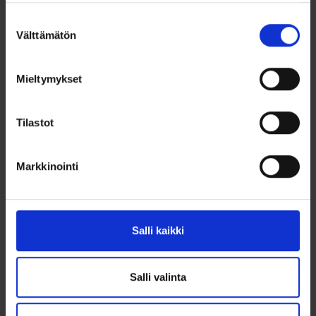
ristikaulakoru sopii sekä naisille että miehille ja on ajaton lisä
jokaiseen korukokoelmaan.
Suostumuksen
Välttämätön
valinta
Ominaisuudet
Materiaali: 925/1000 sterlinghopea
Mieltymykset
Riipuksen korkeus: 23 mm (ilman riipuslenkkiä 16 mm)
Riipuksen leveys: 11 mm
Ketjun pituus: 45 cm
Tilastot
Ketjun paksuus: 1,4 mm
Kiillotettu pinta
Ajaton ja klassinen muotoilu
Markkinointi
Sopii päivittäiseen käyttöön
Erinomainen lahjaidea
Ketju myydään erikseen
Ei kaiverrusmahdollisuutta
Salli kaikki
Salli valinta
Ohjeita sormuksen tai korun