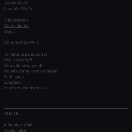
Arkisin 10-19
Lauantai 10-16
Yritysesittely
Yhteystiedot
Blogit
ASIAKASPALVELU
Toimitus ja palautukset
Usein kysyttyä
Yhteydenottopyyntö
Ohjeita sormuksen valintaan
Tietosuoja
Evästeet
Muuta evästeasetuksia
OMA TILI
Kirjaudu sisään
Asiakastilini