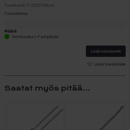
Tuotekoodi:
P-22307/45cm
1 varastossa
Määrä
Hopeinen
Toimitusaika 1-7 arkipäivää
ristikaulakoru
925
Lisää ostoskoriin
–
Kiillotettu
risti
Lisää toivelistalle
23
mm,
ketju
45
Saatat myös pitää...
cm
määrä
Tällä
Tällä
tuotteella
tuotteella
on
on
useampi
useampi
muunnelma.
muunnelma.