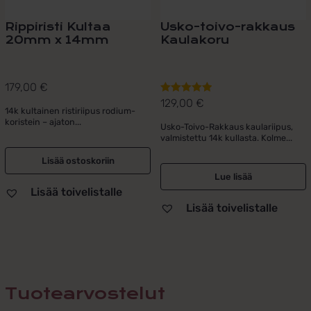
Rippiristi Kultaa
Usko-toivo-rakkaus
20mm x 14mm
Kaulakoru
179,00
€
129,00
€
Arvostelu
14k kultainen ristiriipus rodium-
tuotteesta:
koristein – ajaton...
Usko-Toivo-Rakkaus kaulariipus,
5.00
/ 5
valmistettu 14k kullasta. Kolme...
Lisää ostoskoriin
Lue lisää
Lisää toivelistalle
Lisää toivelistalle
Tuotearvostelut