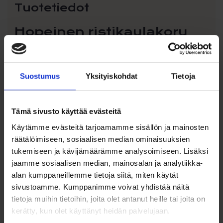
Tuotetiedot
Hopeinen ristikaulakoru
925 – Kiillotettu hopearisti
23 mm, ketju 45 cm
Suostumus
Yksityiskohdat
Tietoja
Ajattoman tyylikäs
925-hopeinen ristikaulakoru
on
klassinen koru, joka sopii niin arkeen kuin juhlaan. Pelkistetty
kiillotettu ristiriipus edustaa ajatonta muotoilua, joka säilyttää
tyylikkyytensä vuodesta toiseen. Koru toimii yhtä hyvin
Tämä sivusto käyttää evästeitä
henkilökohtaisena käyttökoruna kuin merkityksellisenä
Käytämme evästeitä tarjoamamme sisällön ja mainosten
lahjana esimerkiksi ristiäisiin, konfirmaatioon, valmistujaisiin,
räätälöimiseen, sosiaalisen median ominaisuuksien
syntymäpäiväksi tai muuhun tärkeään juhlapäivään.
tukemiseen ja kävijämäärämme analysoimiseen. Lisäksi
Ristiriipuksen kiiltävä pinta korostaa aidon hopean kaunista
jaamme sosiaalisen median, mainosalan ja analytiikka-
sävyä ja viimeisteltyä ilmettä. Kevyen ja miellyttävän
alan kumppaneillemme tietoja siitä, miten käytät
kokoinen riipus on helppo yhdistää erilaisiin
sivustoamme. Kumppanimme voivat yhdistää näitä
pukeutumistyyleihin, ja mukana tuleva 45 cm pitkä
hopeaketju asettuu kauniisti kaulalle.
tietoja muihin tietoihin, joita olet antanut heille tai joita on
kerätty, kun olet käyttänyt heidän palvelujaan.
Pelkistetyn muotoilunsa ansiosta tämä hopeinen