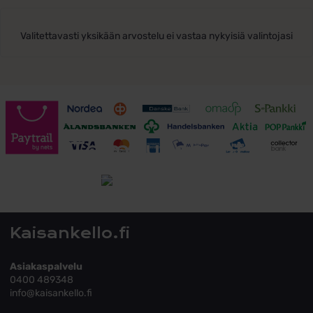
Valitettavasti yksikään arvostelu ei vastaa nykyisiä valintojasi
Toimitusehdot
Tutustu toimitusehtoihin
Kaisankello.fi
Asiakaspalvelu
0400 489348
info@kaisankello.fi