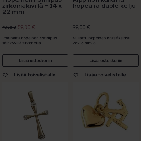
zirkoniakivillä – 14 x
hopea ja duble ketju
22 mm
59,00
€
99,00
€
79,00
€
Alkuperäinen
Nykyinen
hinta
hinta
Rodinoitu hopeinen ristiriipus
Kullattu hopeinen krusifiksiristi
säihkyvillä zirkoneilla –...
28x16 mm ja...
oli:
on:
79,00 €.
59,00 €.
Lisää ostoskoriin
Lisää ostoskoriin
Lisää toivelistalle
Lisää toivelistalle