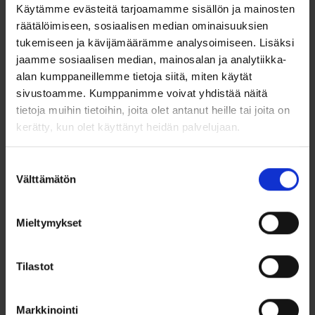
Käytämme evästeitä tarjoamamme sisällön ja mainosten
Valmistettu oksidoidusta 925/1000 sterlinghopeasta, koru on
laadukas ja kestävä valinta asusteeksi. Sopii erityisesti niille,
räätälöimiseen, sosiaalisen median ominaisuuksien
jotka arvostavat rock-henkistä tai goottilaista tyyliä.
tukemiseen ja kävijämäärämme analysoimiseen. Lisäksi
jaamme sosiaalisen median, mainosalan ja analytiikka-
Ominaisuudet
alan kumppaneillemme tietoja siitä, miten käytät
Korkeus ilman lenkkiä
:
36 mm
sivustoamme. Kumppanimme voivat yhdistää näitä
tietoja muihin tietoihin, joita olet antanut heille tai joita on
Korkeus lenkin kanssa: 45 mm
kerätty, kun olet käyttänyt heidän palvelujaan.
Valmistettu 925/1000 sterlinghopeasta.
Suostumuksen
Oksidoitu viimeistely korostaa yksityiskohtia ja antaa korulle
Välttämätön
valinta
tumman kontrastin.
Mieltymykset
Tilastot
Ohjeita sormuksen tai korun
koon valintaan
Markkinointi