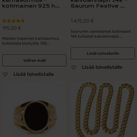
kantasormus –
kalvosinnapit 14k –
kotimainen 925 h...
Saurum Festive ...
1 475,00
€
195,00
€
Arvostelu
Saurumin valmistamat kotimaiset
tuotteesta:
14K kultaiset kalvosinnapit....
Miesten hopeinen kantasormus.
5.00
/ 5
Kotimaista käsityötä, 925...
Lisää ostoskoriin
Valitse malli
Lisää toivelistalle
Lisää toivelistalle
Tällä
Tällä
tuotteella
tuotteella
on
on
useampi
useampi
muunnelma.
muunnelma.
Voit
Voit
tehdä
tehdä
valinnat
valinnat
tuotteen
tuotteen
sivulla.
sivulla.