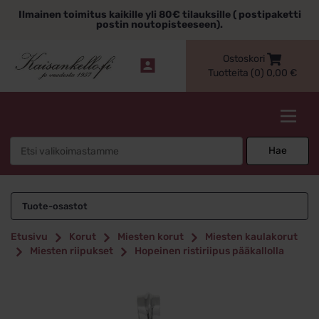
Siirry
Ilmainen toimitus kaikille yli 80€ tilauksille ( postipaketti
sisältöön
postin noutopisteeseen).
Ostoskori
Tuotteita (0)
0,00
€
Kaisankello.fi
Search
Hae
for:
Tuote-osastot
Etusivu
Korut
Miesten korut
Miesten kaulakorut
Miesten riipukset
Hopeinen ristiriipus pääkallolla