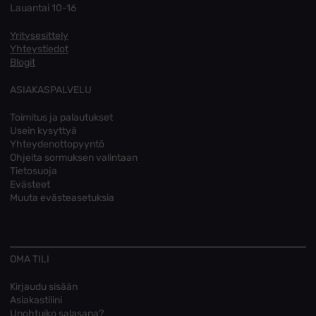
Lauantai 10-16
Yritysesittely
Yhteystiedot
Blogit
ASIAKASPALVELU
Toimitus ja palautukset
Usein kysyttyä
Yhteydenottopyyntö
Ohjeita sormuksen valintaan
Tietosuoja
Evästeet
Muuta evästeasetuksia
OMA TILI
Kirjaudu sisään
Asiakastilini
Unohtuiko salasana?