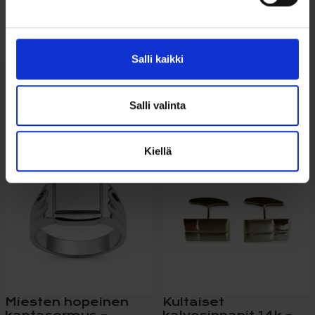
Tutustu ohjeisiin
Salli kaikki
Tutustu myös
Salli valinta
Tällä
Kiellä
tuotteella
on
useampi
muunnelma.
Voit
tehdä
valinnat
tuotteen
sivulla.
Miesten hopeinen
Kultaiset