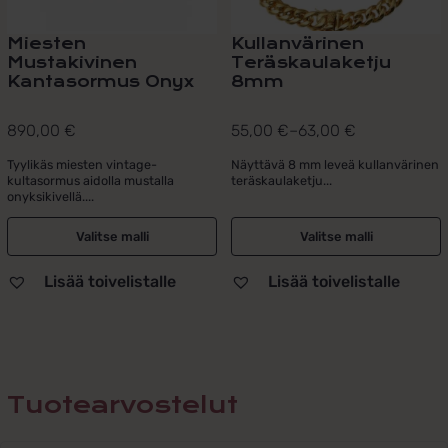
Miesten
Kullanvärinen
Mustakivinen
Teräskaulaketju
Kantasormus Onyx
8mm
890,00
€
55,00
€
–
63,00
€
Hintaluokka:
55,00 €
Tyylikäs miesten vintage-
Näyttävä 8 mm leveä kullanvärinen
kultasormus aidolla mustalla
teräskaulaketju...
-
onyksikivellä....
63,00 €
Valitse malli
Valitse malli
Lisää toivelistalle
Lisää toivelistalle
Tuotearvostelut