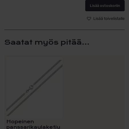
Lisää ostoskoriin
Lisää toivelistalle
Saatat myös pitää...
Tällä
tuotteella
on
useampi
muunnelma.
Voit
tehdä
valinnat
tuotteen
sivulla.
Hopeinen
panssarikaulaketju