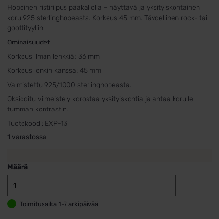
Hopeinen ristiriipus pääkallolla – näyttävä ja yksityiskohtainen
koru 925 sterlinghopeasta. Korkeus 45 mm. Täydellinen rock- tai
goottityyliin!
Ominaisuudet
Korkeus ilman lenkkiä
:
36 mm
Korkeus lenkin kanssa: 45 mm
Valmistettu 925/1000 sterlinghopeasta.
Oksidoitu viimeistely korostaa yksityiskohtia ja antaa korulle
tumman kontrastin.
Tuotekoodi:
EXP-13
1 varastossa
Määrä
Hopeinen
ristiriipus
Toimitusaika 1-7 arkipäivää
pääkallolla
määrä